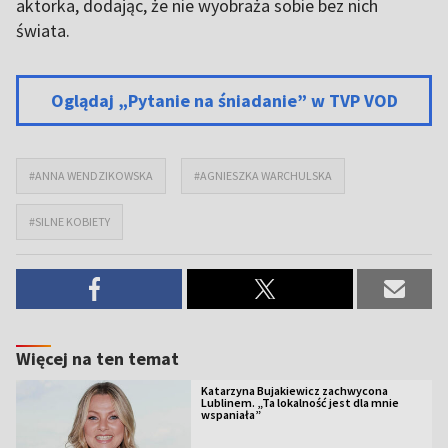
aktorka, dodając, że nie wyobraża sobie bez nich
świata.
Oglądaj „Pytanie na śniadanie” w TVP VOD
#ANNA WENDZIKOWSKA
#AGNIESZKA WARCHULSKA
#SILNE KOBIETY
Więcej na ten temat
Katarzyna Bujakiewicz zachwycona
Lublinem. „Ta lokalność jest dla mnie
wspaniała”