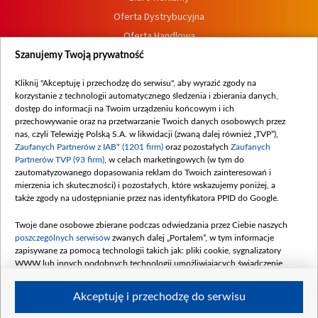
Oferta Dystrybucyjna
Oferta Handlowa
Dostępność
Szanujemy Twoją prywatność
Moje zgody
Kliknij "Akceptuję i przechodzę do serwisu", aby wyrazić zgody na
Procedura zgłoszeń wewnętrznych
korzystanie z technologii automatycznego śledzenia i zbierania danych,
dostęp do informacji na Twoim urządzeniu końcowym i ich
przechowywanie oraz na przetwarzanie Twoich danych osobowych przez
nas, czyli Telewizję Polską S.A. w likwidacji (zwaną dalej również „TVP”),
Zaufanych Partnerów z IAB* (1201 firm)
oraz pozostałych
Zaufanych
Partnerów TVP (93 firm)
, w celach marketingowych (w tym do
zautomatyzowanego dopasowania reklam do Twoich zainteresowań i
mierzenia ich skuteczności) i pozostałych, które wskazujemy poniżej, a
także zgody na udostępnianie przez nas identyfikatora PPID do Google.
Twoje dane osobowe zbierane podczas odwiedzania przez Ciebie naszych
poszczególnych serwisów
zwanych dalej „Portalem”, w tym informacje
zapisywane za pomocą technologii takich jak: pliki cookie, sygnalizatory
WWW lub innych podobnych technologii umożliwiających świadczenie
dopasowanych i bezpiecznych usług, personalizację treści oraz reklam,
udostępnianie funkcji mediów społecznościowych oraz analizowanie ruchu
Akceptuję i przechodzę do serwisu
w Internecie.