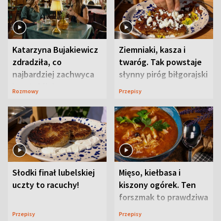
Katarzyna Bujakiewicz
Ziemniaki, kasza i
zdradziła, co
twaróg. Tak powstaje
najbardziej zachwyca
słynny piróg biłgorajski
ją w Lublinie
Rozmowy
Przepisy
Słodki finał lubelskiej
Mięso, kiełbasa i
uczty to racuchy!
kiszony ogórek. Ten
forszmak to prawdziwa
uczta
Przepisy
Przepisy