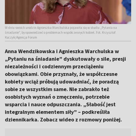
W dniu swoich urodzin Agnieszka Warchulska pojawiła się w studiu „Pytania na
śniadanie”, by opowiedzieć o problemach współczesnych kobiet. Fot. Krzysztof
Kuczyk/Agencja Forum
Anna Wendzikowska i Agnieszka Warchulska w
„Pytaniu na śniadanie” dyskutowały o sile, presji
niezależności i codziennym przeciążeniu
obowiązkami. Obie przyznały, że współczesne
kobiety wciąż próbują udowadniać, że poradzą
sobie ze wszystkim same. Nie zabrakło też
osobistych wyznań o zmęczeniu, potrzebie
wsparcia i nauce odpuszczania. „Słabość jest
integralnym elementem siły” – podkreśliła
dziennikarka. Zobacz wideo z rozmowy poniżej.