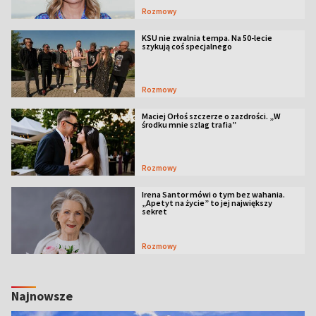
Rozmowy
KSU nie zwalnia tempa. Na 50-lecie
szykują coś specjalnego
Rozmowy
Maciej Orłoś szczerze o zazdrości. „W
środku mnie szlag trafia”
Rozmowy
Irena Santor mówi o tym bez wahania.
„Apetyt na życie” to jej największy
sekret
Rozmowy
Najnowsze