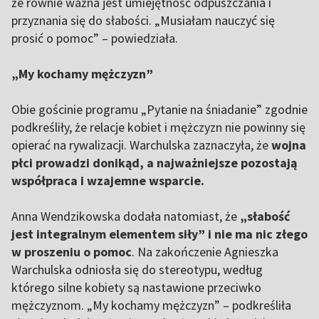
że równie ważna jest umiejętność odpuszczania i
przyznania się do słabości. „Musiałam nauczyć się
prosić o pomoc” – powiedziała.
„My kochamy mężczyzn”
Obie gościnie programu „Pytanie na śniadanie” zgodnie
podkreśliły, że relacje kobiet i mężczyzn nie powinny się
opierać na rywalizacji. Warchulska zaznaczyła, że
wojna
płci prowadzi donikąd, a najważniejsze pozostają
współpraca i wzajemne wsparcie.
Anna Wendzikowska dodała natomiast, że
„słabość
jest integralnym elementem siły” i nie ma nic złego
w proszeniu o pomoc
. Na zakończenie Agnieszka
Warchulska odniosła się do stereotypu, według
którego silne kobiety są nastawione przeciwko
mężczyznom. „My kochamy mężczyzn” – podkreśliła