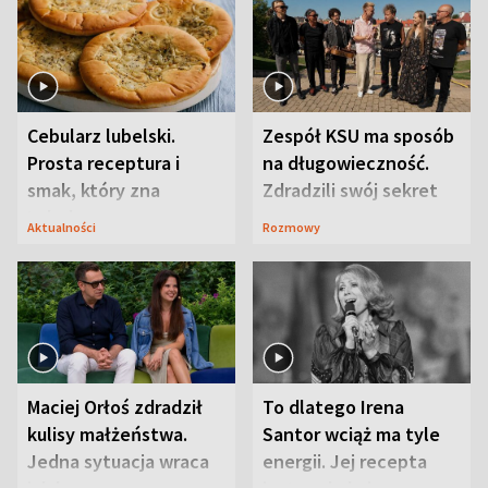
Cebularz lubelski.
Zespół KSU ma sposób
Prosta receptura i
na długowieczność.
smak, który zna
Zdradzili swój sekret
Lubelszczyzna
Aktualności
Rozmowy
Maciej Orłoś zdradził
To dlatego Irena
kulisy małżeństwa.
Santor wciąż ma tyle
Jedna sytuacja wraca
energii. Jej recepta