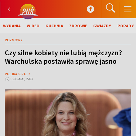
WYDANIA
WIDEO
KUCHNIA
ZDROWIE
GWIAZDY
PORADY
ROZMOWY
Czy silne kobiety nie lubią mężczyzn?
Warchulska postawiła sprawę jasno
PAULINA GERASIK
15.05.2026, 15:03