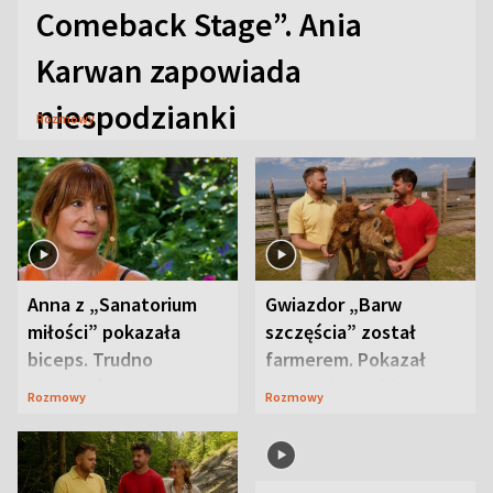
Comeback Stage”. Ania
Karwan zapowiada
niespodzianki
Rozmowy
Anna z „Sanatorium
Gwiazdor „Barw
miłości” pokazała
szczęścia” został
biceps. Trudno
farmerem. Pokazał
uwierzyć, co przeszła
swoje niezwykłe
Rozmowy
Rozmowy
wcześniej
ranczo