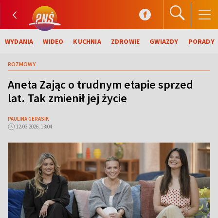
WYDANIA
WIDEO
KUCHNIA
ZDROWIE
GWIAZDY
PORADY
ROZMOWY
Aneta Zając o trudnym etapie sprzed
lat. Tak zmienił jej życie
PAULINA GERASIK
12.03.2026, 13:04