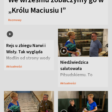
„Królu Maciusiu I”
Rozmowy
Rejs u zbiegu Narwi i
Niedźwiedzica
Wisły. Tak wygląda
salutowała
Modlin od strony wody
Piłsudskiemu. To
niejedyna tajemnica
Aktualności
Aktualności
Modlina