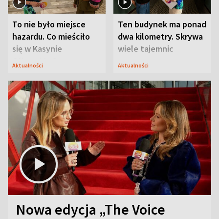
To nie było miejsce
Ten budynek ma ponad
hazardu. Co mieściło
dwa kilometry. Skrywa
się w Kasynie
wiele tajemnic
Oficerskim?
Aktualności
Aktualności
Nowa edycja „The Voice