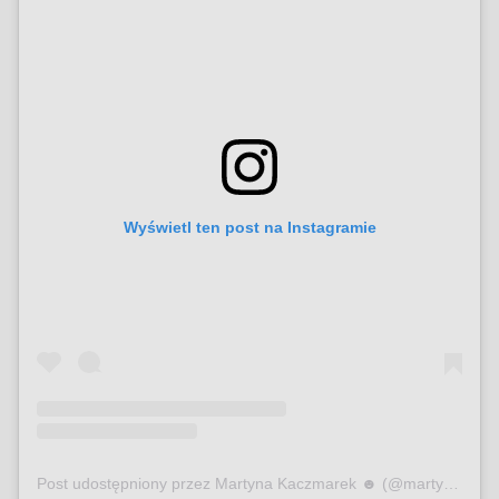
Wyświetl ten post na Instagramie
Post udostępniony przez Martyna Kaczmarek ☻ (@martynakaczmarek)