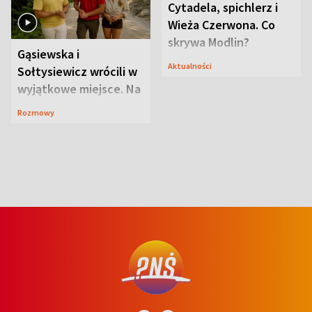
Gąsiewska i
Cytadela, spichlerz i
Sołtysiewicz wrócili w
Wieża Czerwona. Co
wyjątkowe miejsce. Na
skrywa Modlin?
szlaku czekał
Rozmowy
Aktualności
niedźwiedź