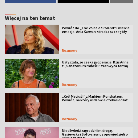
Więcej na ten temat
Powrót do „The Voice of Poland” i wielkie
emocje. Ania Karwan zdradza szczegóły
Rozmowy
Usłyszała, że czeka ją operacja. Dziś Anna
z „Sanatorium miłości” zachwyca formą
Rozmowy
„Król Maciuś I” z Markiem Kondratem.
Powrót, na który widzowie czekali od lat
Rozmowy
Niedźwiedź zagrodził im drogę.
Gąsiewska i Sołtysiewicz opowiedzieli o
chwilach grozy