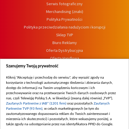
Serwis fotograficzny
Merchandising (znaki)
Polityka Prywatności
Polityka przeciwdziałania nadużyciom i korupcji
Sklep TVP
Biuro Reklamy
Oferta Dystrybucyjna
Oferta Handlowa
Dostępność
Szanujemy Twoją prywatność
Moje zgody
Kliknij "Akceptuję i przechodzę do serwisu", aby wyrazić zgody na
Procedura zgłoszeń wewnętrznych
korzystanie z technologii automatycznego śledzenia i zbierania danych,
dostęp do informacji na Twoim urządzeniu końcowym i ich
przechowywanie oraz na przetwarzanie Twoich danych osobowych przez
nas, czyli Telewizję Polską S.A. w likwidacji (zwaną dalej również „TVP”),
Zaufanych Partnerów z IAB* (1201 firm)
oraz pozostałych
Zaufanych
Partnerów TVP (93 firm)
, w celach marketingowych (w tym do
zautomatyzowanego dopasowania reklam do Twoich zainteresowań i
mierzenia ich skuteczności) i pozostałych, które wskazujemy poniżej, a
także zgody na udostępnianie przez nas identyfikatora PPID do Google.