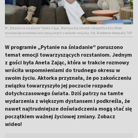
W „Pytaniu na śniadanie” Aneta Zając, Martyna Kaczmarek i ekspertka Asia Bobel
rozmawiały o trudnościach związanych z końcem związku. Fot. Waldemar Kompała/ TVP
W programie „Pytanie na śniadanie” poruszono
temat emocji towarzyszących rozstaniom. Jednym
z gości była Aneta Zając, która w trakcie rozmowy
wróciła wspomnieniami do trudnego okresu w
swoim życiu. Aktorka przyznała, że po zakończeniu
związku towarzyszyło jej poczucie rozpadu
dotychczasowego świata. Dziś patrzy na tamte
wydarzenia z większym dystansem i podkreśla, że
nawet najtrudniejsze doświadczenia mogą stać się
początkiem ważnej życiowej zmiany. Zobacz
wideo!