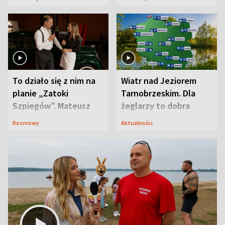
prosta
zaskoczyła
To działo się z nim na
Wiatr nad Jeziorem
planie „Zatoki
Tarnobrzeskim. Dla
Szpiegów”. Mateusz
żeglarzy to dobra
Janicki odsłonił
wiadomość
Rozmowy
Aktualności
aktorski sekret