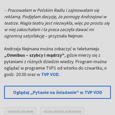
– Pracowałam w Polskim Radiu i zajmowałam się
reklamą. Podjęłam decyzję, że pomogę Andrzejowi w
teatrze. Magia teatru jest niezwykła, więc po prostu się
w niej zakochałam i ta praca zaczęła dawać mi
ogromną satysfakcję
– przyznała Nejman.
Andrzeja Nejmana można zobaczyć w teleturnieju
„Omnibus – szybcy i mądrzy”
, gdzie mierzy się z
pytaniami z różnych dziedzin wiedzy. Program można
oglądać w programie TVP1 od wtorku do czwartku, o
godz. 20:30 oraz w
TVP VOD
.
Oglądaj „Pytanie na śniadanie” w TVP VOD
#ANDRZEJ NEJMAN
#ŻONA ANDRZEJA NEJMANA