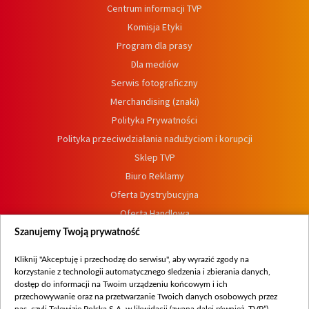
Centrum informacji TVP
Komisja Etyki
Program dla prasy
Dla mediów
Serwis fotograficzny
Merchandising (znaki)
Polityka Prywatności
Polityka przeciwdziałania nadużyciom i korupcji
Sklep TVP
Biuro Reklamy
Oferta Dystrybucyjna
Oferta Handlowa
Dostępność
Szanujemy Twoją prywatność
Moje zgody
Kliknij "Akceptuję i przechodzę do serwisu", aby wyrazić zgody na
Procedura zgłoszeń wewnętrznych
korzystanie z technologii automatycznego śledzenia i zbierania danych,
dostęp do informacji na Twoim urządzeniu końcowym i ich
przechowywanie oraz na przetwarzanie Twoich danych osobowych przez