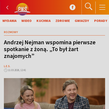
WYDANIA
WIDEO
KUCHNIA
ZDROWIE
GWIAZDY
PORADY
ROZMOWY
Andrzej Nejman wspomina pierwsze
spotkanie z żoną. „To był żart
znajomych”
L.E.S.
11.03.2026, 12:41