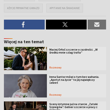
#ŻYCIE PRYWATNE GWIAZD
#PYTANIE NA ŚNIADANIE
Więcej na ten temat
Maciej Orłoś szczerze o zazdrości. „W
środku mnie szlag trafia”
Rozmowy
Irena Santor mówi o tym bez wahania.
„Apetyt na życie” to jej największy
sekret
Rozmowy
Sceny intymne już na starcie „Zatoki
Szpiegów”. Gelner szczerze o pracy z
Cielecką