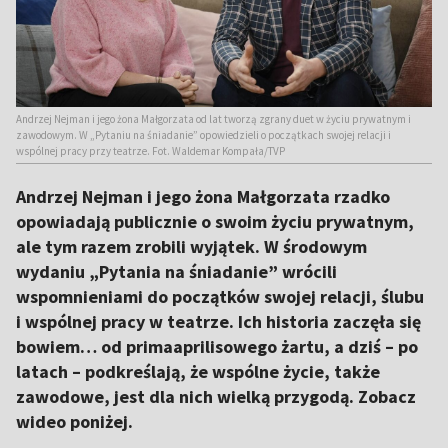
Andrzej Nejman i jego żona Małgorzata od lat tworzą zgrany duet w życiu prywatnym i
zawodowym. W „Pytaniu na śniadanie” opowiedzieli o początkach swojej relacji i
wspólnej pracy przy teatrze. Fot. Waldemar Kompała/TVP
Andrzej Nejman i jego żona Małgorzata rzadko
opowiadają publicznie o swoim życiu prywatnym,
ale tym razem zrobili wyjątek. W środowym
wydaniu „Pytania na śniadanie” wrócili
wspomnieniami do początków swojej relacji, ślubu
i wspólnej pracy w teatrze. Ich historia zaczęła się
bowiem… od primaaprilisowego żartu, a dziś – po
latach – podkreślają, że wspólne życie, także
zawodowe, jest dla nich wielką przygodą. Zobacz
wideo poniżej.