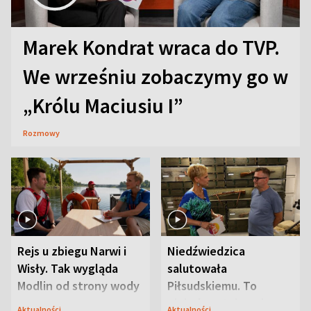
Marek Kondrat wraca do TVP.
We wrześniu zobaczymy go w
„Królu Maciusiu I”
Rozmowy
Rejs u zbiegu Narwi i
Niedźwiedzica
Wisły. Tak wygląda
salutowała
Modlin od strony wody
Piłsudskiemu. To
niejedyna tajemnica
Aktualności
Aktualności