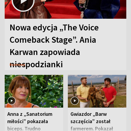
Nowa edycja „The Voice
Comeback Stage”. Ania
Karwan zapowiada
niespodzianki
Rozmowy
Anna z „Sanatorium
Gwiazdor „Barw
miłości” pokazała
szczęścia” został
biceps. Trudno
farmerem. Pokazał