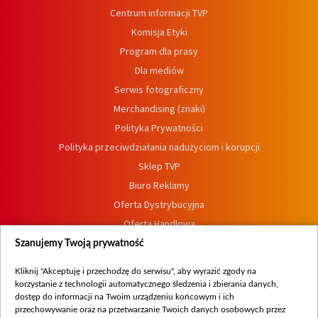
Centrum informacji TVP
Komisja Etyki
Program dla prasy
Dla mediów
Serwis fotograficzny
Merchandising (znaki)
Polityka Prywatności
Polityka przeciwdziałania nadużyciom i korupcji
Sklep TVP
Biuro Reklamy
Oferta Dystrybucyjna
Oferta Handlowa
Dostępność
Szanujemy Twoją prywatność
Moje zgody
Kliknij "Akceptuję i przechodzę do serwisu", aby wyrazić zgody na
Procedura zgłoszeń wewnętrznych
korzystanie z technologii automatycznego śledzenia i zbierania danych,
dostęp do informacji na Twoim urządzeniu końcowym i ich
przechowywanie oraz na przetwarzanie Twoich danych osobowych przez