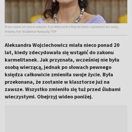
Przez osiem lat żyła w zakonie. Dziś Aleksandra Wojciechowicz opowiedziała swoją
historię. Fot. Waldemar Kompała/ TVP
Aleksandra Wojciechowicz miała nieco ponad 20
lat, kiedy zdecydowała się wstąpić do zakonu
karmelitanek. Jak przyznała, wcześniej nie była
osobą wierzącą, jednak po słowach pewnego
księdza całkowicie zmieniła swoje życie. Była
przekonana, że zostanie w klasztorze już na
zawsze. Wszystko zmieniło się tuż przed ślubami
wieczystymi. Obejrzyj wideo poniżej.