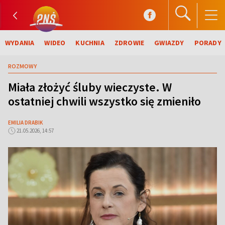
WYDANIA
WIDEO
KUCHNIA
ZDROWIE
GWIAZDY
PORADY
ROZMOWY
Miała złożyć śluby wieczyste. W
ostatniej chwili wszystko się zmieniło
EMILIA DRABIK
21.05.2026, 14:57