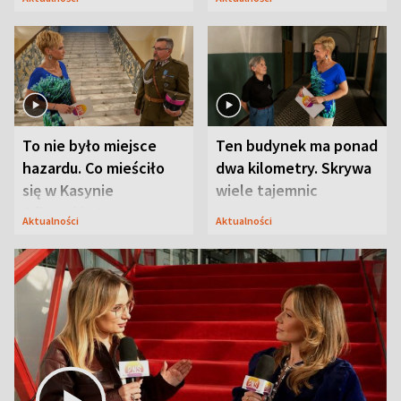
Modlina
To nie było miejsce
Ten budynek ma ponad
hazardu. Co mieściło
dwa kilometry. Skrywa
się w Kasynie
wiele tajemnic
Oficerskim?
Aktualności
Aktualności