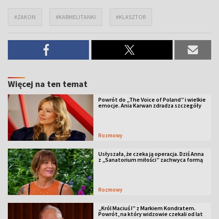
#ZAKON
#KARMELITANKI
#KLASZTOR
Więcej na ten temat
Powrót do „The Voice of Poland” i wielkie
emocje. Ania Karwan zdradza szczegóły
Rozmowy
Usłyszała, że czeka ją operacja. Dziś Anna
z „Sanatorium miłości” zachwyca formą
Rozmowy
„Król Maciuś I” z Markiem Kondratem.
Powrót, na który widzowie czekali od lat