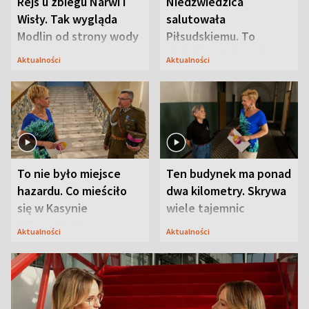
Rejs u zbiegu Narwi i
Niedźwiedzica
Wisły. Tak wygląda
salutowała
Modlin od strony wody
Piłsudskiemu. To
niejedyna tajemnica
Aktualności
Aktualności
Modlina
To nie było miejsce
Ten budynek ma ponad
hazardu. Co mieściło
dwa kilometry. Skrywa
się w Kasynie
wiele tajemnic
Oficerskim?
Aktualności
Aktualności