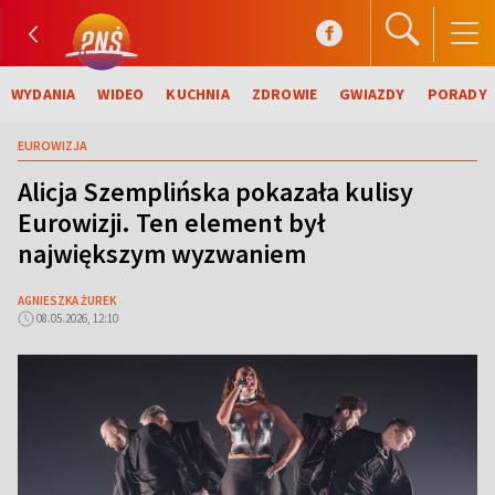
WYDANIA
WIDEO
KUCHNIA
ZDROWIE
GWIAZDY
PORADY
EUROWIZJA
Alicja Szemplińska pokazała kulisy
Eurowizji. Ten element był
największym wyzwaniem
AGNIESZKA ŻUREK
08.05.2026, 12:10