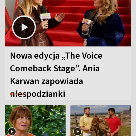
Nowa edycja „The Voice
Comeback Stage”. Ania
Karwan zapowiada
niespodzianki
Rozmowy