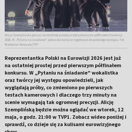
Alicja Szemplińska jest już na ostatniej prostej przed pierwszym półfinałem Eurowizji
2026. W „Pytaniu na śniadanie” pokazała kulisy przygotowań do polskiego występu. Fot.
Waldemar Kompała/TVP
Reprezentantka Polski na Eurowizji 2026 jest już
na ostatniej prostej przed pierwszym półfinałem
konkursu. W „Pytaniu na śniadanie” wokalistka
oraz twórcy jej występu opowiedzieli, jak
wyglądają próby, co zmieniono po pierwszych
testach kamerowych i dlaczego trzy minuty na
scenie wymagają tak ogromnej precyzji. Alicję
Szemplińską będzie można oglądać we wtorek, 12
maja, o godz. 21:00 w TVP1. Zobacz wideo poniżej i
sprawdź, co dzieje się za kulisami eurowizyjnego
show.