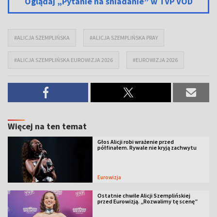
Oglądaj „Pytanie na śniadanie” w TVP VOD
#ALICJA SZEMPLIŃSKA
#ALICJA SZEMPLIŃSKA PRAY
#ALICJA SZEMPLIŃSKA EUROWIZJA 2026
#EUROWIZJA 2026
Więcej na ten temat
Głos Alicji robi wrażenie przed
półfinałem. Rywale nie kryją zachwytu
Eurowizja
Ostatnie chwile Alicji Szemplińskiej
przed Eurowizją. „Rozwalimy tę scenę”