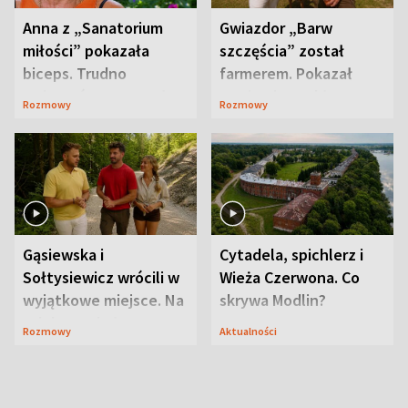
Anna z „Sanatorium
Gwiazdor „Barw
miłości” pokazała
szczęścia” został
biceps. Trudno
farmerem. Pokazał
uwierzyć, co przeszła
swoje niezwykłe
Rozmowy
Rozmowy
wcześniej
ranczo
Gąsiewska i
Cytadela, spichlerz i
Sołtysiewicz wrócili w
Wieża Czerwona. Co
wyjątkowe miejsce. Na
skrywa Modlin?
szlaku czekał
Rozmowy
Aktualności
niedźwiedź