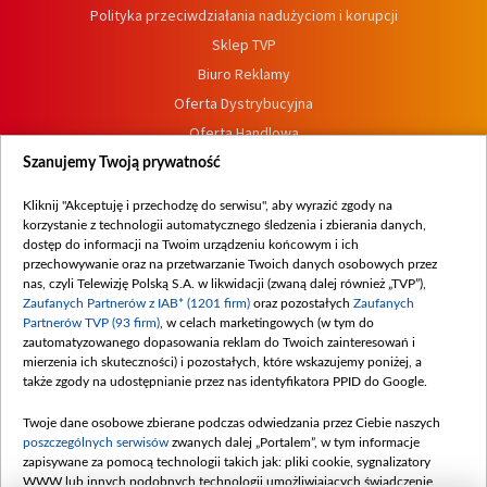
Polityka przeciwdziałania nadużyciom i korupcji
Sklep TVP
Biuro Reklamy
Oferta Dystrybucyjna
Oferta Handlowa
Dostępność
Szanujemy Twoją prywatność
Moje zgody
Kliknij "Akceptuję i przechodzę do serwisu", aby wyrazić zgody na
Procedura zgłoszeń wewnętrznych
korzystanie z technologii automatycznego śledzenia i zbierania danych,
dostęp do informacji na Twoim urządzeniu końcowym i ich
przechowywanie oraz na przetwarzanie Twoich danych osobowych przez
nas, czyli Telewizję Polską S.A. w likwidacji (zwaną dalej również „TVP”),
Zaufanych Partnerów z IAB* (1201 firm)
oraz pozostałych
Zaufanych
Partnerów TVP (93 firm)
, w celach marketingowych (w tym do
zautomatyzowanego dopasowania reklam do Twoich zainteresowań i
mierzenia ich skuteczności) i pozostałych, które wskazujemy poniżej, a
także zgody na udostępnianie przez nas identyfikatora PPID do Google.
Twoje dane osobowe zbierane podczas odwiedzania przez Ciebie naszych
poszczególnych serwisów
zwanych dalej „Portalem”, w tym informacje
zapisywane za pomocą technologii takich jak: pliki cookie, sygnalizatory
WWW lub innych podobnych technologii umożliwiających świadczenie