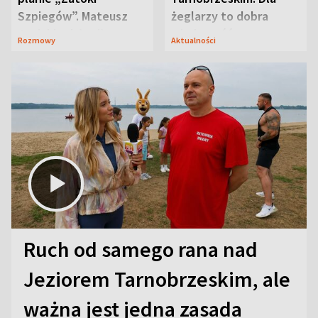
Szpiegów”. Mateusz
żeglarzy to dobra
Janicki odsłonił
wiadomość
Rozmowy
Aktualności
aktorski sekret
Ruch od samego rana nad
Jeziorem Tarnobrzeskim, ale
ważna jest jedna zasada