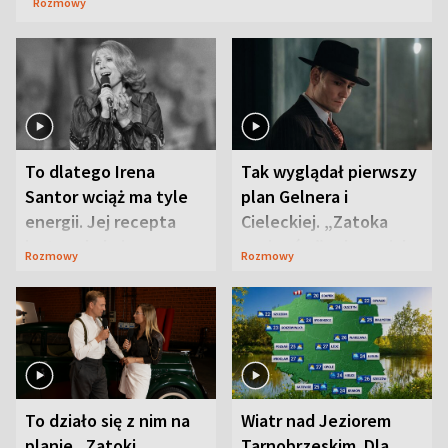
Rozmowy
To dlatego Irena
Tak wyglądał pierwszy
Santor wciąż ma tyle
plan Gelnera i
energii. Jej recepta
Cieleckiej. „Zatoka
jest zaskakująco
szpiegów” od razu ich
Rozmowy
Rozmowy
prosta
zaskoczyła
To działo się z nim na
Wiatr nad Jeziorem
planie „Zatoki
Tarnobrzeskim. Dla