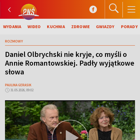
WYDANIA
WIDEO
KUCHNIA
ZDROWIE
GWIAZDY
PORADY
ROZMOWY
Daniel Olbrychski nie kryje, co myśli o
Annie Romantowskiej. Padły wyjątkowe
słowa
PAULINA GERASIK
31.05.2026, 09:02