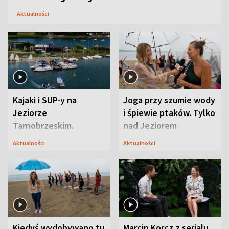
Aktualności
Kajaki i SUP-y na
Joga przy szumie wody
Jeziorze
i śpiewie ptaków. Tylko
Tarnobrzeskim.
nad Jeziorem
Przyrodnicy zwracają
Tarnobrzeskim
Aktualności
Aktualności
uwagę na coś jeszcze
Kiedyś wydobywano tu
Marcin Korcz z serialu