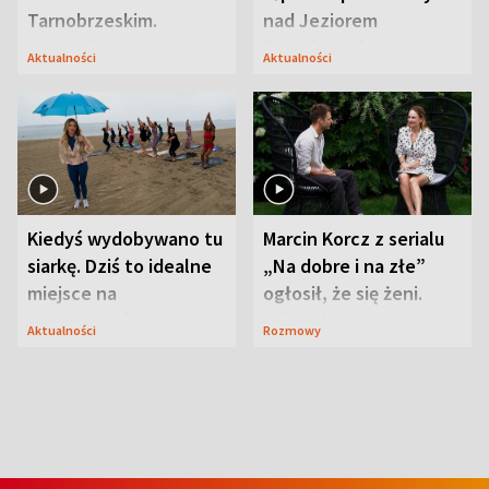
Tarnobrzeskim.
nad Jeziorem
Przyrodnicy zwracają
Tarnobrzeskim
Aktualności
Aktualności
uwagę na coś jeszcze
Kiedyś wydobywano tu
Marcin Korcz z serialu
siarkę. Dziś to idealne
„Na dobre i na złe”
miejsce na
ogłosił, że się żeni.
wypoczynek
Zdradził, co zmienił
Aktualności
Rozmowy
syn