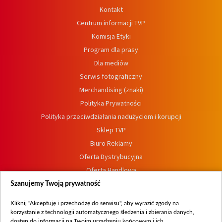
Kontakt
Centrum informacji TVP
Komisja Etyki
Program dla prasy
Dla mediów
Serwis fotograficzny
Merchandising (znaki)
Polityka Prywatności
Polityka przeciwdziałania nadużyciom i korupcji
Sklep TVP
Biuro Reklamy
Oferta Dystrybucyjna
Oferta Handlowa
Dostępność
Szanujemy Twoją prywatność
Moje zgody
Kliknij "Akceptuję i przechodzę do serwisu", aby wyrazić zgody na
Procedura zgłoszeń wewnętrznych
korzystanie z technologii automatycznego śledzenia i zbierania danych,
dostęp do informacji na Twoim urządzeniu końcowym i ich