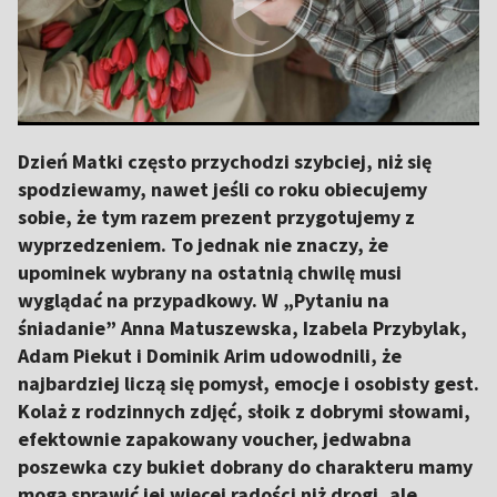
Dzień Matki często przychodzi szybciej, niż się
spodziewamy, nawet jeśli co roku obiecujemy
sobie, że tym razem prezent przygotujemy z
wyprzedzeniem. To jednak nie znaczy, że
upominek wybrany na ostatnią chwilę musi
wyglądać na przypadkowy. W „Pytaniu na
śniadanie” Anna Matuszewska, Izabela Przybylak,
Adam Piekut i Dominik Arim udowodnili, że
najbardziej liczą się pomysł, emocje i osobisty gest.
Kolaż z rodzinnych zdjęć, słoik z dobrymi słowami,
efektownie zapakowany voucher, jedwabna
poszewka czy bukiet dobrany do charakteru mamy
mogą sprawić jej więcej radości niż drogi, ale