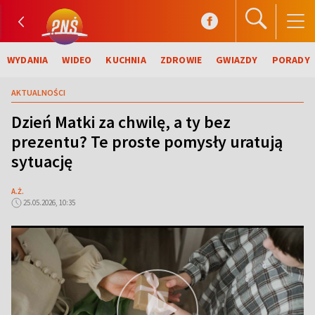
WYDANIA
WIDEO
KUCHNIA
ZDROWIE
GWIAZDY
PORADY
AKTUALNOŚCI
Dzień Matki za chwilę, a ty bez
prezentu? Te proste pomysły uratują
sytuację
A.Ż.
25.05.2026, 10:35