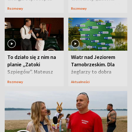
jest zaskakująco
szpiegów” od razu ich
Rozmowy
Rozmowy
prosta
zaskoczyła
To działo się z nim na
Wiatr nad Jeziorem
planie „Zatoki
Tarnobrzeskim. Dla
Szpiegów”. Mateusz
żeglarzy to dobra
Janicki odsłonił
wiadomość
Rozmowy
Aktualności
aktorski sekret