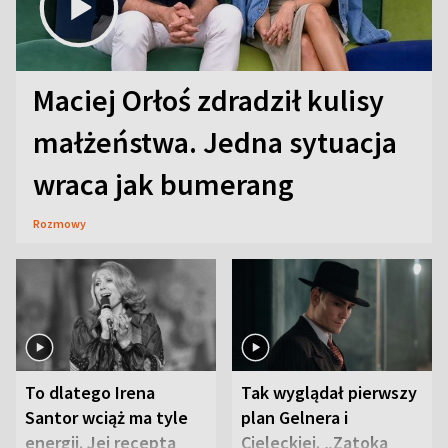
Maciej Orłoś zdradził kulisy
małżeństwa. Jedna sytuacja
wraca jak bumerang
Rozmowy
To dlatego Irena
Tak wyglądał pierwszy
Santor wciąż ma tyle
plan Gelnera i
energii. Jej recepta
Cieleckiej. „Zatoka