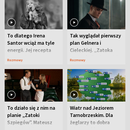
To dlatego Irena
Tak wyglądał pierwszy
Santor wciąż ma tyle
plan Gelnera i
energii. Jej recepta
Cieleckiej. „Zatoka
jest zaskakująco
szpiegów” od razu ich
Rozmowy
Rozmowy
prosta
zaskoczyła
To działo się z nim na
Wiatr nad Jeziorem
planie „Zatoki
Tarnobrzeskim. Dla
Szpiegów”. Mateusz
żeglarzy to dobra
Janicki odsłonił
wiadomość