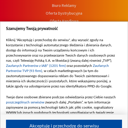
Biuro Reklamy
Oferta Dystrybucyjna
Oferta Handlowa
Dostępność
Szanujemy Twoją prywatność
Moje zgody
Kliknij "Akceptuję i przechodzę do serwisu", aby wyrazić zgody na
Procedura zgłoszeń wewnętrznych
korzystanie z technologii automatycznego śledzenia i zbierania danych,
dostęp do informacji na Twoim urządzeniu końcowym i ich
przechowywanie oraz na przetwarzanie Twoich danych osobowych przez
nas, czyli Telewizję Polską S.A. w likwidacji (zwaną dalej również „TVP”),
Zaufanych Partnerów z IAB* (1201 firm)
oraz pozostałych
Zaufanych
Partnerów TVP (93 firm)
, w celach marketingowych (w tym do
zautomatyzowanego dopasowania reklam do Twoich zainteresowań i
mierzenia ich skuteczności) i pozostałych, które wskazujemy poniżej, a
także zgody na udostępnianie przez nas identyfikatora PPID do Google.
Twoje dane osobowe zbierane podczas odwiedzania przez Ciebie naszych
poszczególnych serwisów
zwanych dalej „Portalem”, w tym informacje
zapisywane za pomocą technologii takich jak: pliki cookie, sygnalizatory
WWW lub innych podobnych technologii umożliwiających świadczenie
dopasowanych i bezpiecznych usług, personalizację treści oraz reklam,
udostępnianie funkcji mediów społecznościowych oraz analizowanie ruchu
Akceptuję i przechodzę do serwisu