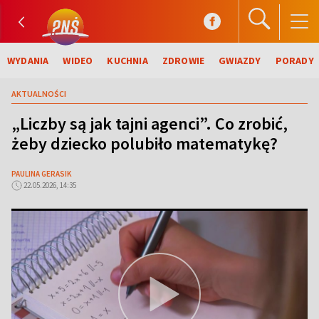
WYDANIA
WIDEO
KUCHNIA
ZDROWIE
GWIAZDY
PORADY
AKTUALNOŚCI
„Liczby są jak tajni agenci”. Co zrobić,
żeby dziecko polubiło matematykę?
PAULINA GERASIK
22.05.2026, 14:35