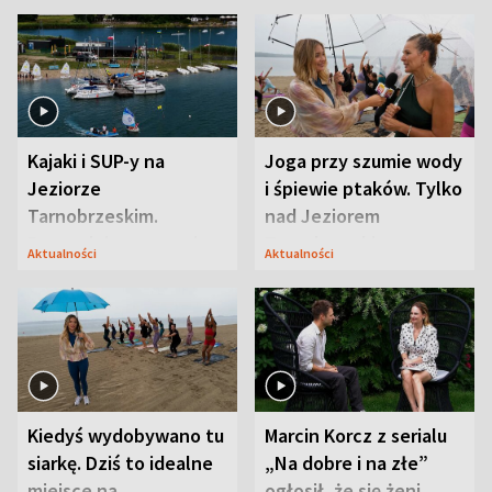
Kajaki i SUP-y na
Joga przy szumie wody
Jeziorze
i śpiewie ptaków. Tylko
Tarnobrzeskim.
nad Jeziorem
Przyrodnicy zwracają
Tarnobrzeskim
Aktualności
Aktualności
uwagę na coś jeszcze
Kiedyś wydobywano tu
Marcin Korcz z serialu
siarkę. Dziś to idealne
„Na dobre i na złe”
miejsce na
ogłosił, że się żeni.