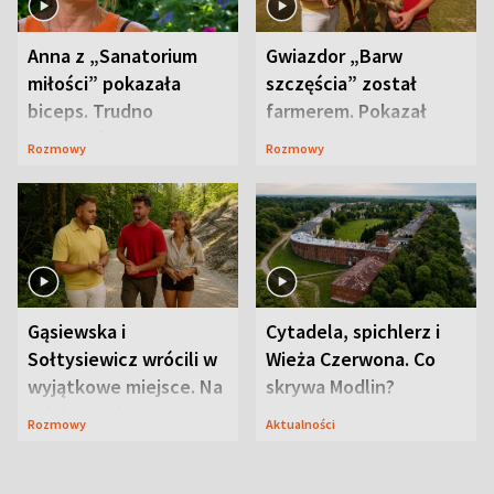
Anna z „Sanatorium
Gwiazdor „Barw
miłości” pokazała
szczęścia” został
biceps. Trudno
farmerem. Pokazał
uwierzyć, co przeszła
swoje niezwykłe
Rozmowy
Rozmowy
wcześniej
ranczo
Gąsiewska i
Cytadela, spichlerz i
Sołtysiewicz wrócili w
Wieża Czerwona. Co
wyjątkowe miejsce. Na
skrywa Modlin?
szlaku czekał
Rozmowy
Aktualności
niedźwiedź