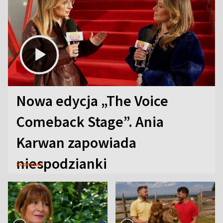
Nowa edycja „The Voice
Comeback Stage”. Ania
Karwan zapowiada
niespodzianki
Rozmowy