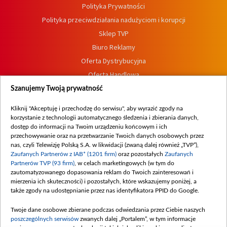
Polityka Prywatności
Polityka przeciwdziałania nadużyciom i korupcji
Sklep TVP
Biuro Reklamy
Oferta Dystrybucyjna
Oferta Handlowa
Dostępność
Szanujemy Twoją prywatność
Moje zgody
Kliknij "Akceptuję i przechodzę do serwisu", aby wyrazić zgody na
Procedura zgłoszeń wewnętrznych
korzystanie z technologii automatycznego śledzenia i zbierania danych,
dostęp do informacji na Twoim urządzeniu końcowym i ich
przechowywanie oraz na przetwarzanie Twoich danych osobowych przez
nas, czyli Telewizję Polską S.A. w likwidacji (zwaną dalej również „TVP”),
Zaufanych Partnerów z IAB* (1201 firm)
oraz pozostałych
Zaufanych
Partnerów TVP (93 firm)
, w celach marketingowych (w tym do
zautomatyzowanego dopasowania reklam do Twoich zainteresowań i
mierzenia ich skuteczności) i pozostałych, które wskazujemy poniżej, a
także zgody na udostępnianie przez nas identyfikatora PPID do Google.
Twoje dane osobowe zbierane podczas odwiedzania przez Ciebie naszych
poszczególnych serwisów
zwanych dalej „Portalem”, w tym informacje