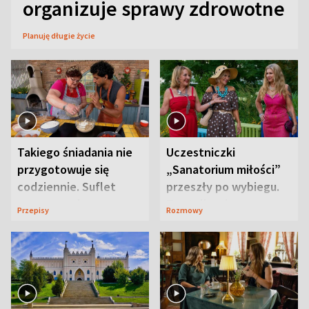
organizuje sprawy zdrowotne
Planuję długie życie
Takiego śniadania nie
Uczestniczki
przygotowuje się
„Sanatorium miłości”
codziennie. Suflet
przeszły po wybiegu.
serowy zachwyca
Te stylizacje
Przepisy
Rozmowy
smakiem
przyciągały wzrok