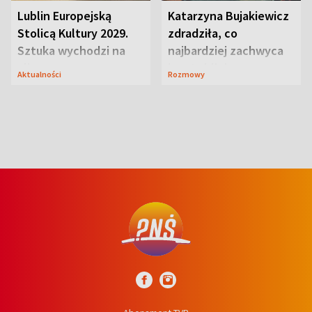
Lublin Europejską
Katarzyna Bujakiewicz
Stolicą Kultury 2029.
zdradziła, co
Sztuka wychodzi na
najbardziej zachwyca
ulice
ją w Lublinie
Aktualności
Rozmowy