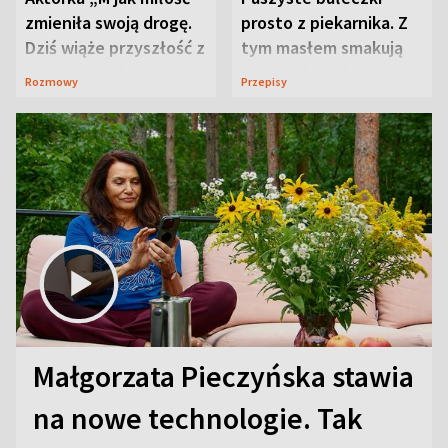
zmieniła swoją drogę.
prosto z piekarnika. Z
Dziś wiąże przyszłość z
tym masłem smakują
neurobiologią
jeszcze lepiej
Rozmowy
Przepisy
Małgorzata Pieczyńska stawia
na nowe technologie. Tak