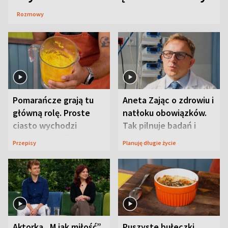
Rozmowy
Pomarańcze grają tu
Aneta Zając o zdrowiu i
główną rolę. Proste
natłoku obowiązków.
ciasto wychodzi
Tak pilnuje badań i
wyjątkowo wilgotne
wizyt
Przepisy
Planuję długie życie
Aktorka „M jak miłość”
Puszyste bułeczki