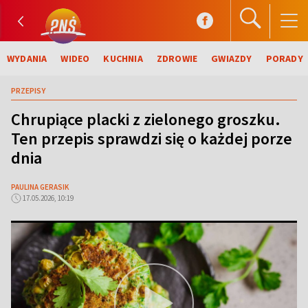
WYDANIA
WIDEO
KUCHNIA
ZDROWIE
GWIAZDY
PORADY
PRZEPISY
Chrupiące placki z zielonego groszku.
Ten przepis sprawdzi się o każdej porze
dnia
PAULINA GERASIK
17.05.2026, 10:19