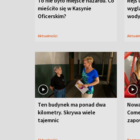
To nie było miejsce hazardu. Co
Rejs 
mieściło się w Kasynie
wygl
Oficerskim?
wod
Aktualności
Aktual
Ten budynek ma ponad dwa
Nowa
kilometry. Skrywa wiele
Come
tajemnic
zapo
Aktualności
Rozmo