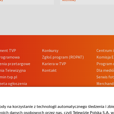
ment TVP
Konkursy
Centrum i
Programowa
Zgłoś program (ROPAT)
Komisja E
enia przetargowe
Kariera w TVP
Program d
ia Telewizyjna
Kontakt
Dla medi
min tvp.pl
Serwis fo
zeta ogłoszenia
Merchandi
acje o nadawcy
Polityka 
Polityka 
nadużycio
gody na korzystanie z technologii automatycznego śledzenia i zb
ch danych osobowych przez nas, czyli Telewizję Polską S.A. w 