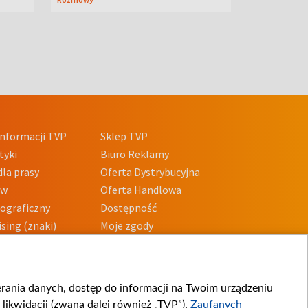
nformacji TVP
Sklep TVP
tyki
Biuro Reklamy
la prasy
Oferta Dystrybucyjna
ów
Oferta Handlowa
tograficzny
Dostępność
sing (znaki)
Moje zgody
Prywatności
Procedura zgłoszeń
wewnętrznych
przeciwdziałania
m i korupcji
ierania danych, dostęp do informacji na Twoim urządzeniu
likwidacji (zwaną dalej również „TVP”),
Zaufanych