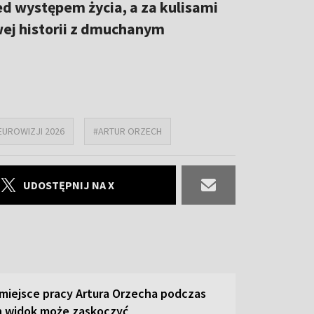
ed występem życia, a za kulisami
wej historii z dmuchanym
 EUROWIZJI 2026
#ARTUR ORZECH
UDOSTĘPNIJ NA X
miejsce pracy Artura Orzecha podczas
en widok może zaskoczyć