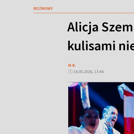
ROZMOWY
Alicja Szem
kulisami n
M.B.
16.05.2026, 13:44