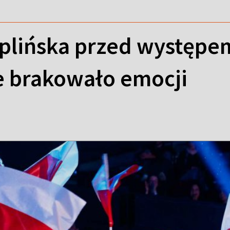
plińska przed występem
ie brakowało emocji