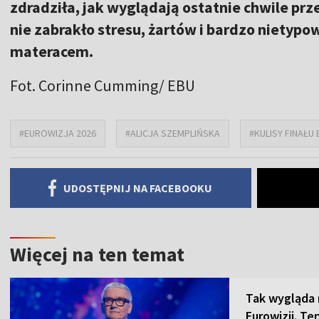
zdradziła, jak wyglądają ostatnie chwile prz
nie zabrakło stresu, żartów i bardzo nietypo
materacem.
Fot. Corinne Cumming/ EBU
#EUROWIZJA 2026
#ALICJA SZEMPLIŃSKA
#KULISY FINAŁU
UDOSTĘPNIJ NA FACEBOOKU
Więcej na ten temat
Tak wygląda 
Eurowizji. T