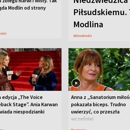
u zbiegu Narwi i Wisły. Tak
ąda Modlin od strony
Piłsudskiemu. 
y
Modlina
ności
Aktualności
 edycja „The Voice
Anna z „Sanatorium miłoś
back Stage”. Ania Karwan
pokazała biceps. Trudno
wiada niespodzianki
uwierzyć, co przeszła
wcześniej
wy
Rozmowy