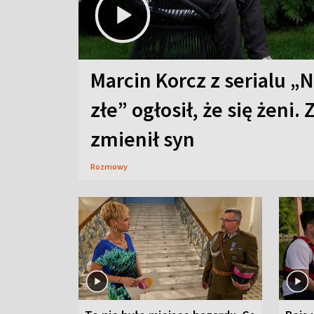
Marcin Korcz z serialu „N
złe” ogłosił, że się żeni. 
zmienił syn
Rozmowy