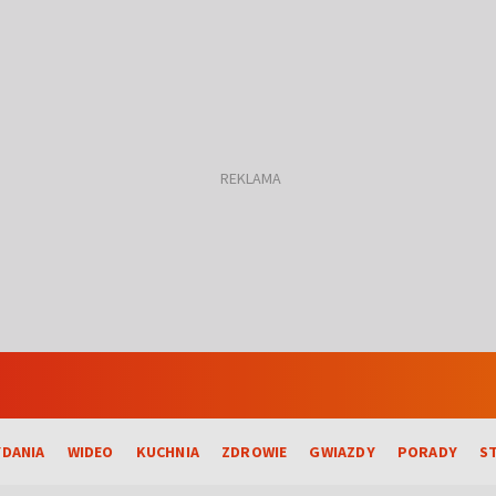
DANIA
WIDEO
KUCHNIA
ZDROWIE
GWIAZDY
PORADY
S