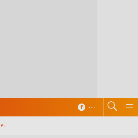
...
TYL