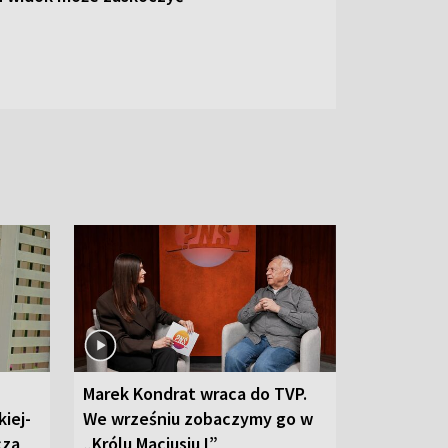
Marek Kondrat wraca do TVP.
iej-
We wrześniu zobaczymy go w
cza
„Królu Maciusiu I”