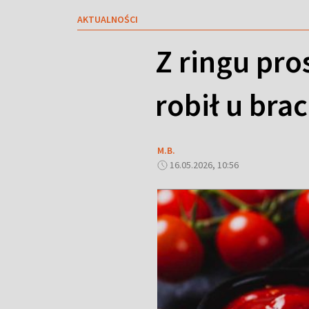
AKTUALNOŚCI
Z ringu pro
robił u bra
M.B.
16.05.2026, 10:56