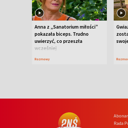
Anna z „Sanatorium miłości”
Gwia
pokazała biceps. Trudno
zost
uwierzyć, co przeszła
swoj
wcześniej
Rozmowy
Rozmo
Abona
Rada 