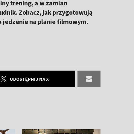
ólny trening, a w zamian
 Budnik. Zobacz, jak przygotowują
a jedzenie na planie filmowym.
UDOSTĘPNIJ NA X