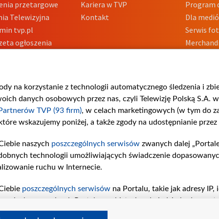
enia przetargowe
Kariera w TVP
Program d
ia Telewizyjna
Kontakt
Dla medi
min tvp.pl
Serwis fo
zeta ogłoszenia
Merchandi
acje o nadawcy
Polityka 
Polityka 
nadużycio
gody na korzystanie z technologii automatycznego śledzenia i zb
ch danych osobowych przez nas, czyli Telewizję Polską S.A. w 
Partnerów TVP (93 firm)
, w celach marketingowych (w tym do 
 które wskazujemy poniżej, a także zgody na udostępnianie przez
Ciebie naszych
poszczególnych serwisów
zwanych dalej „Portal
dobnych technologii umożliwiających świadczenie dopasowanych i
lizowanie ruchu w Internecie.
Ciebie
poszczególnych serwisów
na Portalu, takie jak adresy IP
iwaniach w serwisach Portalu czy historia odwiedzin będą prze
tępujących celów i funkcji: przechowywania informacji na urząd