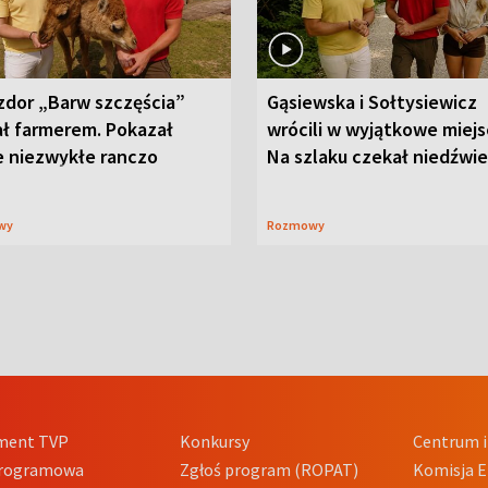
zdor „Barw szczęścia”
Gąsiewska i Sołtysiewicz
ał farmerem. Pokazał
wrócili w wyjątkowe miejs
e niezwykłe ranczo
Na szlaku czekał niedźwi
wy
Rozmowy
ment TVP
Konkursy
Centrum i
Programowa
Zgłoś program (ROPAT)
Komisja E