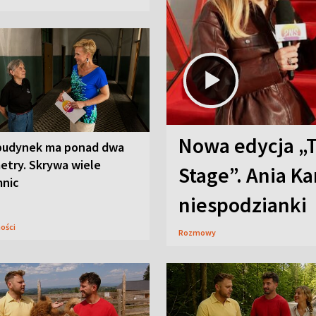
Nowa edycja „
budynek ma ponad dwa
etry. Skrywa wiele
Stage”. Ania K
mnic
niespodzianki
ności
Rozmowy