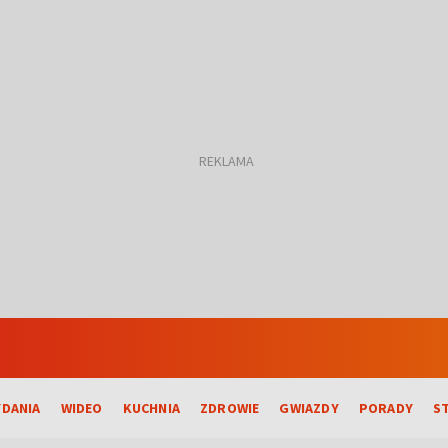
DANIA
WIDEO
KUCHNIA
ZDROWIE
GWIAZDY
PORADY
S