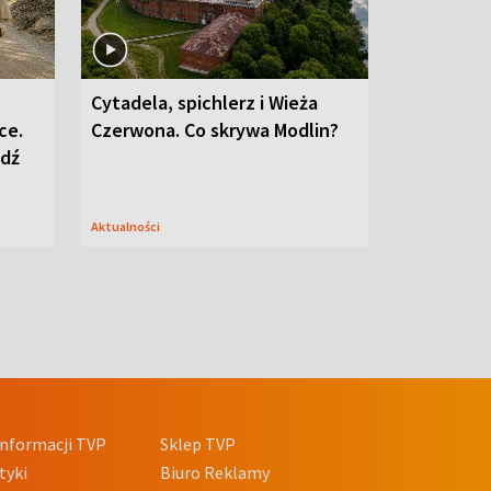
Cytadela, spichlerz i Wieża
ce.
Czerwona. Co skrywa Modlin?
edź
Aktualności
nformacji TVP
Sklep TVP
tyki
Biuro Reklamy