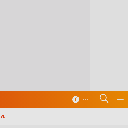
...
TYL