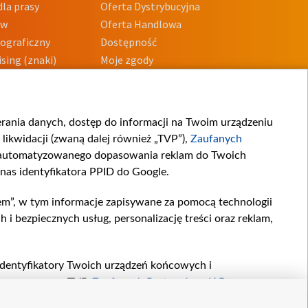
la prasy
Oferta Dystrybucyjna
ów
Oferta Handlowa
tograficzny
Dostępność
sing (znaki)
Moje zgody
Prywatności
Procedura zgłoszeń
wewnętrznych
przeciwdziałania
m i korupcji
ierania danych, dostęp do informacji na Twoim urządzeniu
likwidacji (zwaną dalej również „TVP”),
Zaufanych
zautomatyzowanego dopasowania reklam do Twoich
 nas identyfikatora PPID do Google.
em”, w tym informacje zapisywane za pomocą technologii
 bezpiecznych usług, personalizację treści oraz reklam,
, identyfikatory Twoich urządzeń końcowych i
twarzane przez TVP,
Zaufanych Partnerów z IAB
oraz
zeniu lub dostęp do nich, wyboru podstawowych reklam,