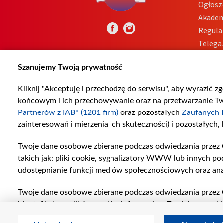
Ogłosz
Akadem
Regula
Telega
Inform
Szanujemy Twoją prywatność
Kliknij "Akceptuję i przechodzę do serwisu", aby wyrazić z
końcowym i ich przechowywanie oraz na przetwarzanie Twoi
Partnerów z IAB* (1201 firm)
oraz pozostałych
Zaufanych 
zainteresowań i mierzenia ich skuteczności) i pozostałych,
Twoje dane osobowe zbierane podczas odwiedzania przez 
takich jak: pliki cookie, sygnalizatory WWW lub innych po
udostępnianie funkcji mediów społecznościowych oraz ana
Twoje dane osobowe zbierane podczas odwiedzania przez 
identyfikatory plików cookie, informacje o Twoich wyszuk
pozostałych
Zaufanych Partnerów TVP
dla realizacji nas