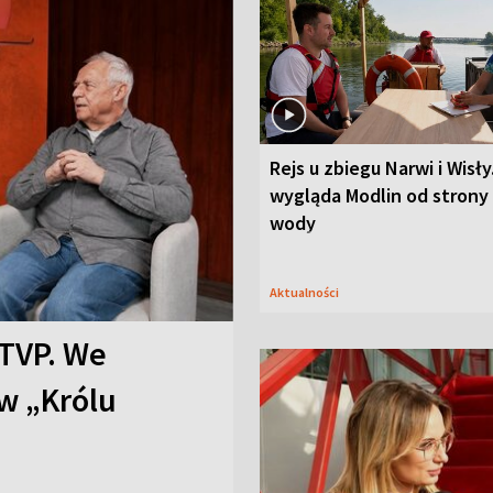
Rejs u zbiegu Narwi i Wisły
wygląda Modlin od strony
wody
Aktualności
TVP. We
w „Królu