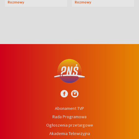
Rozmowy
Rozmowy
wcześniej
niedźwiedź
Abonament TVP
Rada Programowa
Ogłoszenia przetargowe
Akademia Telewizyjna