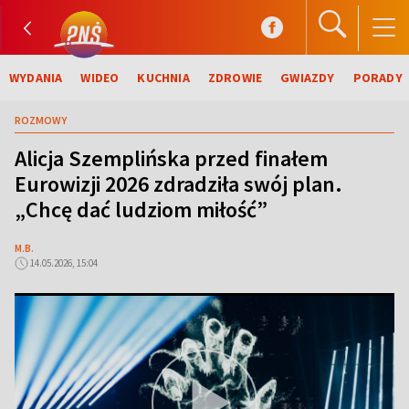
WYDANIA
WIDEO
KUCHNIA
ZDROWIE
GWIAZDY
PORADY
ROZMOWY
Alicja Szemplińska przed finałem
Eurowizji 2026 zdradziła swój plan.
„Chcę dać ludziom miłość”
M.B.
14.05.2026, 15:04