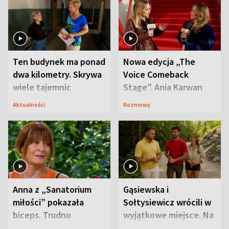
Ten budynek ma ponad
Nowa edycja „The
dwa kilometry. Skrywa
Voice Comeback
wiele tajemnic
Stage”. Ania Karwan
zapowiada
Aktualności
Rozmowy
niespodzianki
Anna z „Sanatorium
Gąsiewska i
miłości” pokazała
Sołtysiewicz wrócili w
biceps. Trudno
wyjątkowe miejsce. Na
uwierzyć, co przeszła
szlaku czekał