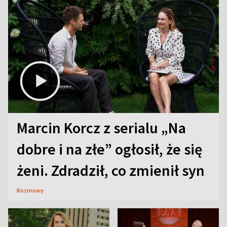
Marcin Korcz z serialu „Na
dobre i na złe” ogłosił, że się
żeni. Zdradził, co zmienił syn
Rozmowy