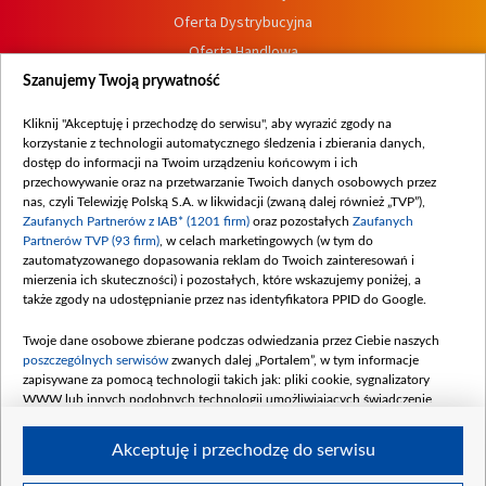
Oferta Dystrybucyjna
Oferta Handlowa
Dostępność
Szanujemy Twoją prywatność
Moje zgody
Kliknij "Akceptuję i przechodzę do serwisu", aby wyrazić zgody na
Procedura zgłoszeń wewnętrznych
korzystanie z technologii automatycznego śledzenia i zbierania danych,
dostęp do informacji na Twoim urządzeniu końcowym i ich
przechowywanie oraz na przetwarzanie Twoich danych osobowych przez
nas, czyli Telewizję Polską S.A. w likwidacji (zwaną dalej również „TVP”),
Zaufanych Partnerów z IAB* (1201 firm)
oraz pozostałych
Zaufanych
Partnerów TVP (93 firm)
, w celach marketingowych (w tym do
zautomatyzowanego dopasowania reklam do Twoich zainteresowań i
mierzenia ich skuteczności) i pozostałych, które wskazujemy poniżej, a
także zgody na udostępnianie przez nas identyfikatora PPID do Google.
Twoje dane osobowe zbierane podczas odwiedzania przez Ciebie naszych
poszczególnych serwisów
zwanych dalej „Portalem”, w tym informacje
zapisywane za pomocą technologii takich jak: pliki cookie, sygnalizatory
WWW lub innych podobnych technologii umożliwiających świadczenie
dopasowanych i bezpiecznych usług, personalizację treści oraz reklam,
udostępnianie funkcji mediów społecznościowych oraz analizowanie ruchu
Akceptuję i przechodzę do serwisu
w Internecie.