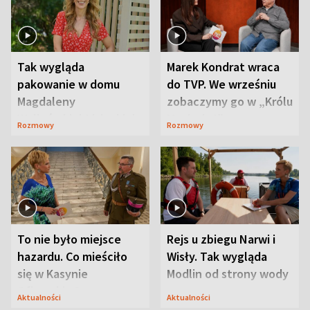
Tak wygląda
Marek Kondrat wraca
pakowanie w domu
do TVP. We wrześniu
Magdaleny
zobaczymy go w „Królu
Waligórskiej-Lisieckiej.
Maciusiu I”
Rozmowy
Rozmowy
Mąż nie odpuszcza
To nie było miejsce
Rejs u zbiegu Narwi i
hazardu. Co mieściło
Wisły. Tak wygląda
się w Kasynie
Modlin od strony wody
Oficerskim?
Aktualności
Aktualności