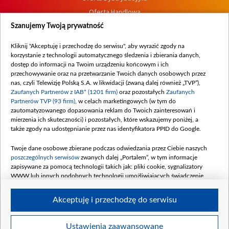
Oferta Handlowa
Dostępność
Szanujemy Twoją prywatność
Moje zgody
Kliknij "Akceptuję i przechodzę do serwisu", aby wyrazić zgody na
Procedura zgłoszeń wewnętrznych
korzystanie z technologii automatycznego śledzenia i zbierania danych,
dostęp do informacji na Twoim urządzeniu końcowym i ich
przechowywanie oraz na przetwarzanie Twoich danych osobowych przez
nas, czyli Telewizję Polską S.A. w likwidacji (zwaną dalej również „TVP”),
Zaufanych Partnerów z IAB* (1201 firm)
oraz pozostałych
Zaufanych
Partnerów TVP (93 firm)
, w celach marketingowych (w tym do
zautomatyzowanego dopasowania reklam do Twoich zainteresowań i
mierzenia ich skuteczności) i pozostałych, które wskazujemy poniżej, a
także zgody na udostępnianie przez nas identyfikatora PPID do Google.
Twoje dane osobowe zbierane podczas odwiedzania przez Ciebie naszych
poszczególnych serwisów
zwanych dalej „Portalem”, w tym informacje
zapisywane za pomocą technologii takich jak: pliki cookie, sygnalizatory
WWW lub innych podobnych technologii umożliwiających świadczenie
dopasowanych i bezpiecznych usług, personalizację treści oraz reklam,
udostępnianie funkcji mediów społecznościowych oraz analizowanie ruchu
Akceptuję i przechodzę do serwisu
w Internecie.
Twoje dane osobowe zbierane podczas odwiedzania przez Ciebie
Ustawienia zaawansowane