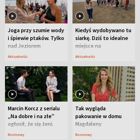
Joga przy szumie wody
Kiedyś wydobywano tu
i śpiewie ptaków. Tylko
siarkę. Dziś to idealne
nad Jeziorem
miejsce na
Tarnobrzeskim
wypoczynek
Aktualności
Aktualności
Marcin Korcz z serialu
Tak wygląda
„Na dobre i na złe”
pakowanie w domu
ogłosił, że się żeni.
Magdaleny
Zdradził, co zmienił
Waligórskiej-Lisieckiej.
Rozmowy
Rozmowy
syn
Mąż nie odpuszcza