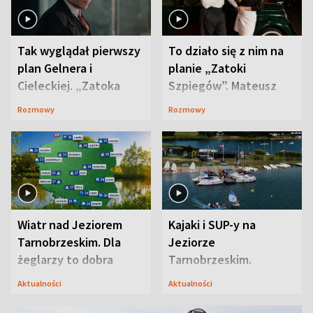
Tak wyglądał pierwszy
To działo się z nim na
plan Gelnera i
planie „Zatoki
Cieleckiej. „Zatoka
Szpiegów”. Mateusz
szpiegów” od razu ich
Janicki odsłonił
Rozmowy
Rozmowy
zaskoczyła
aktorski sekret
Wiatr nad Jeziorem
Kajaki i SUP-y na
Tarnobrzeskim. Dla
Jeziorze
żeglarzy to dobra
Tarnobrzeskim.
wiadomość
Przyrodnicy zwracają
Aktualności
Aktualności
uwagę na coś jeszcze