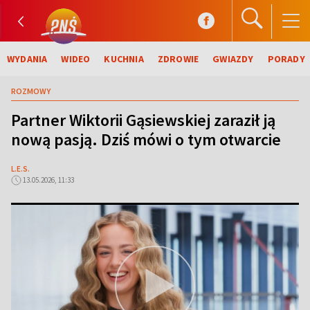
WYDANIA
WIDEO
KUCHNIA
ZDROWIE
GWIAZDY
PORADY
ROZMOWY
Partner Wiktorii Gąsiewskiej zaraził ją
nową pasją. Dziś mówi o tym otwarcie
L.E.S.
13.05.2026, 11:33