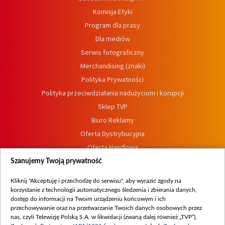
Komisja Etyki
Program dla prasy
Dla mediów
Serwis fotograficzny
Merchandising (znaki)
Polityka Prywatności
Polityka przeciwdziałania nadużyciom i korupcji
Sklep TVP
Biuro Reklamy
Oferta Dystrybucyjna
Oferta Handlowa
Dostępność
Szanujemy Twoją prywatność
Moje zgody
Kliknij "Akceptuję i przechodzę do serwisu", aby wyrazić zgody na
Procedura zgłoszeń wewnętrznych
korzystanie z technologii automatycznego śledzenia i zbierania danych,
dostęp do informacji na Twoim urządzeniu końcowym i ich
przechowywanie oraz na przetwarzanie Twoich danych osobowych przez
nas, czyli Telewizję Polską S.A. w likwidacji (zwaną dalej również „TVP”),