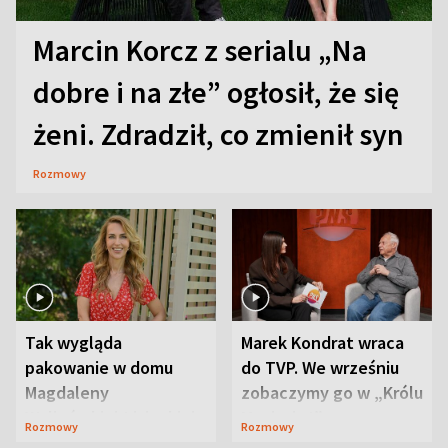
Marcin Korcz z serialu „Na
dobre i na złe” ogłosił, że się
żeni. Zdradził, co zmienił syn
Rozmowy
Tak wygląda
Marek Kondrat wraca
pakowanie w domu
do TVP. We wrześniu
Magdaleny
zobaczymy go w „Królu
Waligórskiej-Lisieckiej.
Maciusiu I”
Rozmowy
Rozmowy
Mąż nie odpuszcza