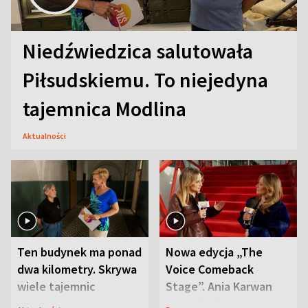
Niedźwiedzica salutowała
Piłsudskiemu. To niejedyna
tajemnica Modlina
Aktualności
Ten budynek ma ponad
Nowa edycja „The
dwa kilometry. Skrywa
Voice Comeback
wiele tajemnic
Stage”. Ania Karwan
zapowiada