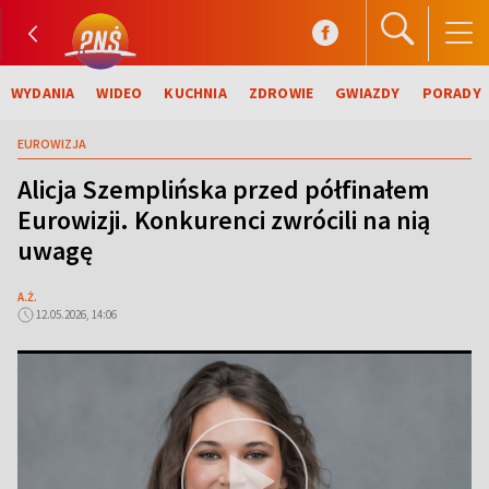
WYDANIA
WIDEO
KUCHNIA
ZDROWIE
GWIAZDY
PORADY
EUROWIZJA
Alicja Szemplińska przed półfinałem
Eurowizji. Konkurenci zwrócili na nią
uwagę
A.Ż.
12.05.2026, 14:06