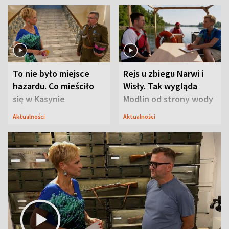
To nie było miejsce
Rejs u zbiegu Narwi i
hazardu. Co mieściło
Wisły. Tak wygląda
się w Kasynie
Modlin od strony wody
Oficerskim?
Aktualności
Aktualności