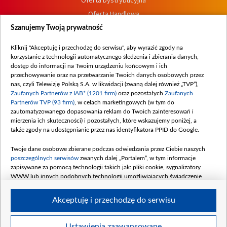
Oferta Handlowa
Dostępność
Szanujemy Twoją prywatność
Moje zgody
Kliknij "Akceptuję i przechodzę do serwisu", aby wyrazić zgody na
Procedura zgłoszeń wewnętrznych
korzystanie z technologii automatycznego śledzenia i zbierania danych,
dostęp do informacji na Twoim urządzeniu końcowym i ich
przechowywanie oraz na przetwarzanie Twoich danych osobowych przez
nas, czyli Telewizję Polską S.A. w likwidacji (zwaną dalej również „TVP”),
Zaufanych Partnerów z IAB* (1201 firm)
oraz pozostałych
Zaufanych
Partnerów TVP (93 firm)
, w celach marketingowych (w tym do
zautomatyzowanego dopasowania reklam do Twoich zainteresowań i
mierzenia ich skuteczności) i pozostałych, które wskazujemy poniżej, a
także zgody na udostępnianie przez nas identyfikatora PPID do Google.
Twoje dane osobowe zbierane podczas odwiedzania przez Ciebie naszych
poszczególnych serwisów
zwanych dalej „Portalem”, w tym informacje
zapisywane za pomocą technologii takich jak: pliki cookie, sygnalizatory
WWW lub innych podobnych technologii umożliwiających świadczenie
dopasowanych i bezpiecznych usług, personalizację treści oraz reklam,
udostępnianie funkcji mediów społecznościowych oraz analizowanie ruchu
Akceptuję i przechodzę do serwisu
w Internecie.
Twoje dane osobowe zbierane podczas odwiedzania przez Ciebie
Ustawienia zaawansowane