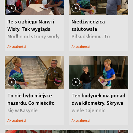
Rejs u zbiegu Narwi i
Niedźwiedzica
Wisły. Tak wygląda
salutowała
Modlin od strony wody
Piłsudskiemu. To
niejedyna tajemnica
Aktualności
Aktualności
Modlina
To nie było miejsce
Ten budynek ma ponad
hazardu. Co mieściło
dwa kilometry. Skrywa
się w Kasynie
wiele tajemnic
Oficerskim?
Aktualności
Aktualności