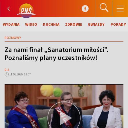
WYDANIA
WIDEO
KUCHNIA
ZDROWIE
GWIAZDY
PORADY
ROZMOWY
Za nami finał „Sanatorium miłości”.
Poznaliśmy plany uczestników!
D.S.
11.05.2026, 13:07