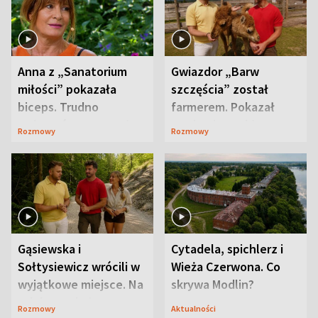
Anna z „Sanatorium
Gwiazdor „Barw
miłości” pokazała
szczęścia” został
biceps. Trudno
farmerem. Pokazał
uwierzyć, co przeszła
swoje niezwykłe
Rozmowy
Rozmowy
wcześniej
ranczo
Gąsiewska i
Cytadela, spichlerz i
Sołtysiewicz wrócili w
Wieża Czerwona. Co
wyjątkowe miejsce. Na
skrywa Modlin?
szlaku czekał
Rozmowy
Aktualności