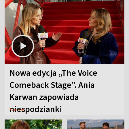
Nowa edycja „The Voice
Comeback Stage”. Ania
Karwan zapowiada
niespodzianki
Rozmowy