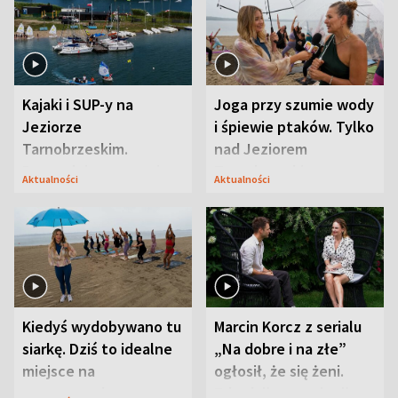
Kajaki i SUP-y na
Joga przy szumie wody
Jeziorze
i śpiewie ptaków. Tylko
Tarnobrzeskim.
nad Jeziorem
Przyrodnicy zwracają
Tarnobrzeskim
Aktualności
Aktualności
uwagę na coś jeszcze
Kiedyś wydobywano tu
Marcin Korcz z serialu
siarkę. Dziś to idealne
„Na dobre i na złe”
miejsce na
ogłosił, że się żeni.
wypoczynek
Zdradził, co zmienił