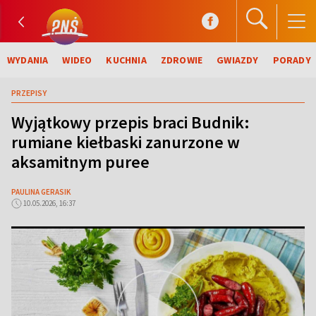
WYDANIA
WIDEO
KUCHNIA
ZDROWIE
GWIAZDY
PORADY
PRZEPISY
Wyjątkowy przepis braci Budnik:
rumiane kiełbaski zanurzone w
aksamitnym puree
PAULINA GERASIK
10.05.2026, 16:37