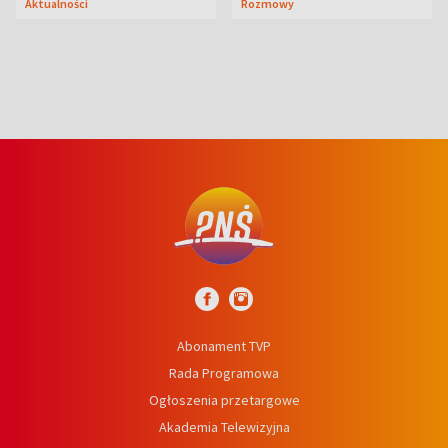
Aktualności
Rozmowy
syn
Abonament TVP
Rada Programowa
Ogłoszenia przetargowe
Akademia Telewizyjna