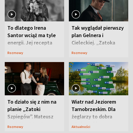
To dlatego Irena
Tak wyglądał pierwszy
Santor wciąż ma tyle
plan Gelnera i
energii. Jej recepta
Cieleckiej. „Zatoka
jest zaskakująco
szpiegów” od razu ich
Rozmowy
Rozmowy
prosta
zaskoczyła
To działo się z nim na
Wiatr nad Jeziorem
planie „Zatoki
Tarnobrzeskim. Dla
Szpiegów”. Mateusz
żeglarzy to dobra
Janicki odsłonił
wiadomość
Rozmowy
Aktualności
aktorski sekret