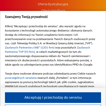
Oferta Dystrybucyjna
Oferta Handlowa
Dostępność
Szanujemy Twoją prywatność
Moje zgody
Kliknij "Akceptuję i przechodzę do serwisu", aby wyrazić zgody na
Procedura zgłoszeń wewnętrznych
korzystanie z technologii automatycznego śledzenia i zbierania danych,
dostęp do informacji na Twoim urządzeniu końcowym i ich
przechowywanie oraz na przetwarzanie Twoich danych osobowych przez
nas, czyli Telewizję Polską S.A. w likwidacji (zwaną dalej również „TVP”),
Zaufanych Partnerów z IAB* (1201 firm)
oraz pozostałych
Zaufanych
Partnerów TVP (93 firm)
, w celach marketingowych (w tym do
zautomatyzowanego dopasowania reklam do Twoich zainteresowań i
mierzenia ich skuteczności) i pozostałych, które wskazujemy poniżej, a
także zgody na udostępnianie przez nas identyfikatora PPID do Google.
Twoje dane osobowe zbierane podczas odwiedzania przez Ciebie naszych
poszczególnych serwisów
zwanych dalej „Portalem”, w tym informacje
zapisywane za pomocą technologii takich jak: pliki cookie, sygnalizatory
WWW lub innych podobnych technologii umożliwiających świadczenie
dopasowanych i bezpiecznych usług, personalizację treści oraz reklam,
udostępnianie funkcji mediów społecznościowych oraz analizowanie ruchu
Akceptuję i przechodzę do serwisu
w Internecie.