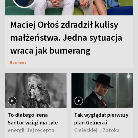
Maciej Orłoś zdradził kulisy
małżeństwa. Jedna sytuacja
wraca jak bumerang
Rozmowy
To dlatego Irena
Tak wyglądał pierwszy
Santor wciąż ma tyle
plan Gelnera i
energii. Jej recepta
Cieleckiej. „Zatoka
jest zaskakująco
szpiegów” od razu ich