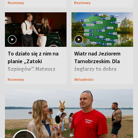
Rozmowy
Rozmowy
prosta
zaskoczyła
To działo się z nim na
Wiatr nad Jeziorem
planie „Zatoki
Tarnobrzeskim. Dla
Szpiegów”. Mateusz
żeglarzy to dobra
Janicki odsłonił
wiadomość
Rozmowy
Aktualności
aktorski sekret