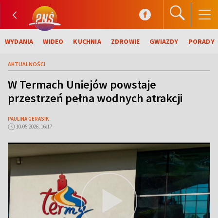
WYDANIA
WIDEO
KUCHNIA
ZDROWIE
GWIAZDY
PORADY
AKTUALNOŚCI
W Termach Uniejów powstaje
przestrzeń pełna wodnych atrakcji
PAULINA GERASIK
10.05.2026, 16:17