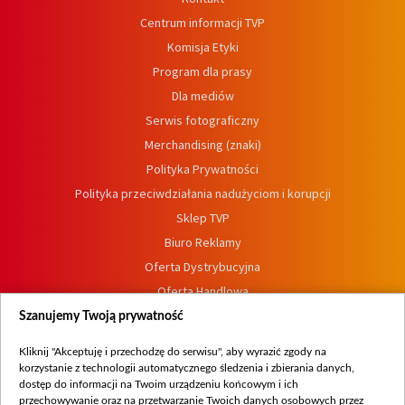
Centrum informacji TVP
Komisja Etyki
Program dla prasy
Dla mediów
Serwis fotograficzny
Merchandising (znaki)
Polityka Prywatności
Polityka przeciwdziałania nadużyciom i korupcji
Sklep TVP
Biuro Reklamy
Oferta Dystrybucyjna
Oferta Handlowa
Dostępność
Szanujemy Twoją prywatność
Moje zgody
Kliknij "Akceptuję i przechodzę do serwisu", aby wyrazić zgody na
Procedura zgłoszeń wewnętrznych
korzystanie z technologii automatycznego śledzenia i zbierania danych,
dostęp do informacji na Twoim urządzeniu końcowym i ich
przechowywanie oraz na przetwarzanie Twoich danych osobowych przez