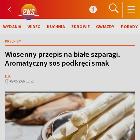
WYDANIA
WIDEO
KUCHNIA
ZDROWIE
GWIAZDY
PORADY
PRZEPISY
Wiosenny przepis na białe szparagi.
Aromatyczny sos podkręci smak
E.D.
09.05.2026, 12:52