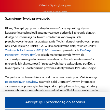
Oferta Dystrybucyjna
Oferta Handlowa
Dostępność
Szanujemy Twoją prywatność
Moje zgody
Kliknij "Akceptuję i przechodzę do serwisu", aby wyrazić zgody na
Procedura zgłoszeń wewnętrznych
korzystanie z technologii automatycznego śledzenia i zbierania danych,
dostęp do informacji na Twoim urządzeniu końcowym i ich
przechowywanie oraz na przetwarzanie Twoich danych osobowych przez
nas, czyli Telewizję Polską S.A. w likwidacji (zwaną dalej również „TVP”),
Zaufanych Partnerów z IAB* (1201 firm)
oraz pozostałych
Zaufanych
Partnerów TVP (93 firm)
, w celach marketingowych (w tym do
zautomatyzowanego dopasowania reklam do Twoich zainteresowań i
mierzenia ich skuteczności) i pozostałych, które wskazujemy poniżej, a
także zgody na udostępnianie przez nas identyfikatora PPID do Google.
Twoje dane osobowe zbierane podczas odwiedzania przez Ciebie naszych
poszczególnych serwisów
zwanych dalej „Portalem”, w tym informacje
zapisywane za pomocą technologii takich jak: pliki cookie, sygnalizatory
WWW lub innych podobnych technologii umożliwiających świadczenie
dopasowanych i bezpiecznych usług, personalizację treści oraz reklam,
udostępnianie funkcji mediów społecznościowych oraz analizowanie ruchu
Akceptuję i przechodzę do serwisu
w Internecie.