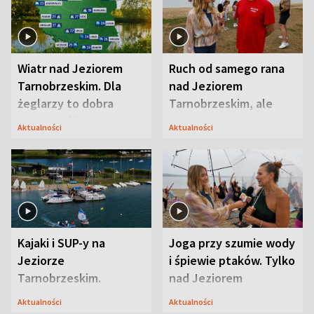
Wiatr nad Jeziorem
Ruch od samego rana
Tarnobrzeskim. Dla
nad Jeziorem
żeglarzy to dobra
Tarnobrzeskim, ale
wiadomość
ważna jest jedna
Aktualności
Aktualności
zasada
Kajaki i SUP-y na
Joga przy szumie wody
Jeziorze
i śpiewie ptaków. Tylko
Tarnobrzeskim.
nad Jeziorem
Przyrodnicy zwracają
Tarnobrzeskim
Aktualności
Aktualności
uwagę na coś jeszcze