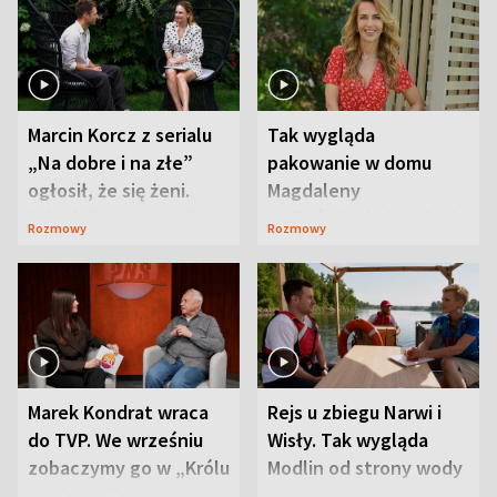
Marcin Korcz z serialu
Tak wygląda
„Na dobre i na złe”
pakowanie w domu
ogłosił, że się żeni.
Magdaleny
Zdradził, co zmienił
Waligórskiej-Lisieckiej.
Rozmowy
Rozmowy
syn
Mąż nie odpuszcza
Marek Kondrat wraca
Rejs u zbiegu Narwi i
do TVP. We wrześniu
Wisły. Tak wygląda
zobaczymy go w „Królu
Modlin od strony wody
Maciusiu I”