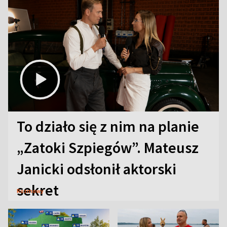
To działo się z nim na planie
„Zatoki Szpiegów”. Mateusz
Janicki odsłonił aktorski
sekret
Rozmowy