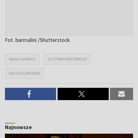
Fot. barmalini /Shutterstock
#BIAŁE SZPARAGI
#CZOSNEK NIEDŹWIEDZI
#SOS HOLENDERSKI
Najnowsze