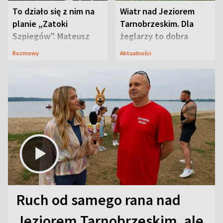
To działo się z nim na
Wiatr nad Jeziorem
planie „Zatoki
Tarnobrzeskim. Dla
Szpiegów”. Mateusz
żeglarzy to dobra
Janicki odsłonił
wiadomość
Rozmowy
Aktualności
aktorski sekret
Ruch od samego rana nad
Jeziorem Tarnobrzeskim, ale