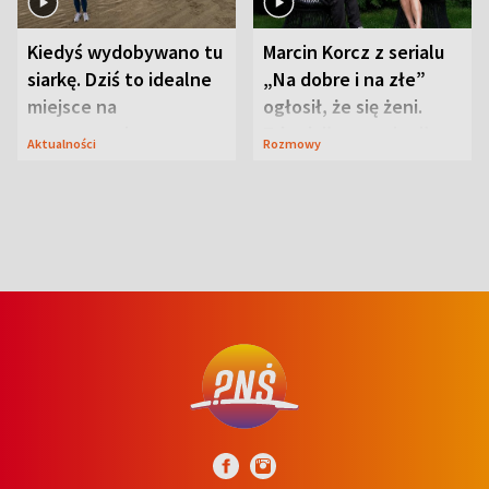
Kiedyś wydobywano tu
Marcin Korcz z serialu
siarkę. Dziś to idealne
„Na dobre i na złe”
miejsce na
ogłosił, że się żeni.
wypoczynek
Zdradził, co zmienił
Aktualności
Rozmowy
syn