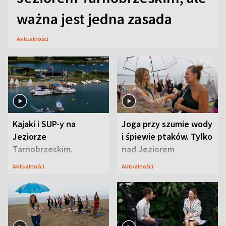
ważna jest jedna zasada
Aktualności
Kajaki i SUP-y na
Joga przy szumie wody
Jeziorze
i śpiewie ptaków. Tylko
Tarnobrzeskim.
nad Jeziorem
Przyrodnicy zwracają
Tarnobrzeskim
Aktualności
Aktualności
uwagę na coś jeszcze