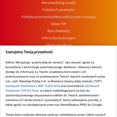
Merchandising (znaki)
Polityka Prywatności
Polityka przeciwdziałania nadużyciom i korupcji
Sklep TVP
Biuro Reklamy
Oferta Dystrybucyjna
Oferta Handlowa
Dostępność
Szanujemy Twoją prywatność
Moje zgody
Kliknij "Akceptuję i przechodzę do serwisu", aby wyrazić zgody na
Procedura zgłoszeń wewnętrznych
korzystanie z technologii automatycznego śledzenia i zbierania danych,
dostęp do informacji na Twoim urządzeniu końcowym i ich
przechowywanie oraz na przetwarzanie Twoich danych osobowych przez
nas, czyli Telewizję Polską S.A. w likwidacji (zwaną dalej również „TVP”),
Zaufanych Partnerów z IAB* (1201 firm)
oraz pozostałych
Zaufanych
Partnerów TVP (93 firm)
, w celach marketingowych (w tym do
zautomatyzowanego dopasowania reklam do Twoich zainteresowań i
mierzenia ich skuteczności) i pozostałych, które wskazujemy poniżej, a
także zgody na udostępnianie przez nas identyfikatora PPID do Google.
Twoje dane osobowe zbierane podczas odwiedzania przez Ciebie naszych