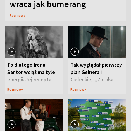
wraca jak bumerang
Rozmowy
To dlatego Irena
Tak wyglądał pierwszy
Santor wciąż ma tyle
plan Gelnera i
energii. Jej recepta
Cieleckiej. „Zatoka
jest zaskakująco
szpiegów” od razu ich
Rozmowy
Rozmowy
prosta
zaskoczyła