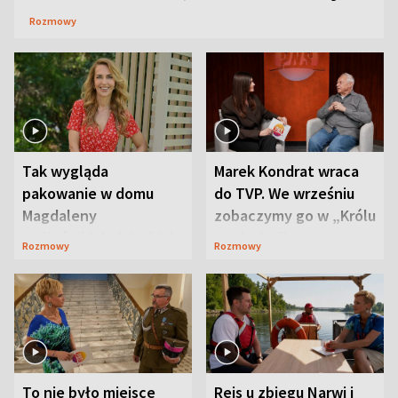
Rozmowy
Tak wygląda
Marek Kondrat wraca
pakowanie w domu
do TVP. We wrześniu
Magdaleny
zobaczymy go w „Królu
Waligórskiej-Lisieckiej.
Maciusiu I”
Rozmowy
Rozmowy
Mąż nie odpuszcza
To nie było miejsce
Rejs u zbiegu Narwi i