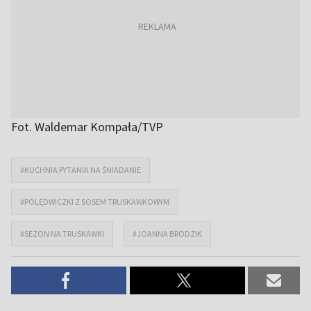
Fot. Waldemar Kompała/TVP
#KUCHNIA PYTANIA NA ŚNIADANIE
#POLĘDWICZKI Z SOSEM TRUSKAWKOWYM
#SEZON NA TRUSKAWKI
#JOANNA BRODZIK