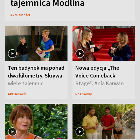
tajemnica Modlina
Aktualności
Ten budynek ma ponad
Nowa edycja „The
dwa kilometry. Skrywa
Voice Comeback
wiele tajemnic
Stage”. Ania Karwan
zapowiada
Aktualności
Rozmowy
niespodzianki