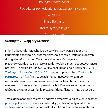
Polityka Prywatności
Polityka przeciwdziałania nadużyciom i korupcji
Sklep TVP
Biuro Reklamy
Oferta Dystrybucyjna
Oferta Handlowa
Dostępność
Szanujemy Twoją prywatność
Moje zgody
Kliknij "Akceptuję i przechodzę do serwisu", aby wyrazić zgody na
Procedura zgłoszeń wewnętrznych
korzystanie z technologii automatycznego śledzenia i zbierania danych,
dostęp do informacji na Twoim urządzeniu końcowym i ich
przechowywanie oraz na przetwarzanie Twoich danych osobowych przez
nas, czyli Telewizję Polską S.A. w likwidacji (zwaną dalej również „TVP”),
Zaufanych Partnerów z IAB* (1201 firm)
oraz pozostałych
Zaufanych
Partnerów TVP (93 firm)
, w celach marketingowych (w tym do
zautomatyzowanego dopasowania reklam do Twoich zainteresowań i
mierzenia ich skuteczności) i pozostałych, które wskazujemy poniżej, a
także zgody na udostępnianie przez nas identyfikatora PPID do Google.
Twoje dane osobowe zbierane podczas odwiedzania przez Ciebie naszych
poszczególnych serwisów
zwanych dalej „Portalem”, w tym informacje
zapisywane za pomocą technologii takich jak: pliki cookie, sygnalizatory