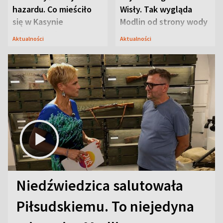
hazardu. Co mieściło
Wisły. Tak wygląda
się w Kasynie
Modlin od strony wody
Oficerskim?
Aktualności
Aktualności
Niedźwiedzica salutowała
Piłsudskiemu. To niejedyna