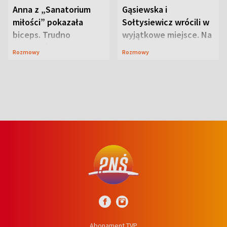
Anna z „Sanatorium
Gąsiewska i
miłości” pokazała
Sołtysiewicz wrócili w
biceps. Trudno
wyjątkowe miejsce. Na
uwierzyć, co przeszła
szlaku czekał
Rozmowy
Rozmowy
wcześniej
niedźwiedź
Abonament TVP