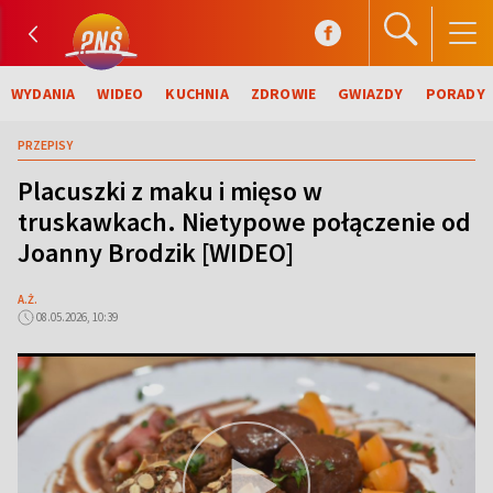
WYDANIA
WIDEO
KUCHNIA
ZDROWIE
GWIAZDY
PORADY
PRZEPISY
Placuszki z maku i mięso w
truskawkach. Nietypowe połączenie od
Joanny Brodzik [WIDEO]
A.Ż.
08.05.2026, 10:39