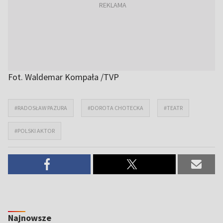
Fot. Waldemar Kompała /TVP
#RADOSŁAW PAZURA
#DOROTA CHOTECKA
#TEATR
#POLSKI AKTOR
Najnowsze