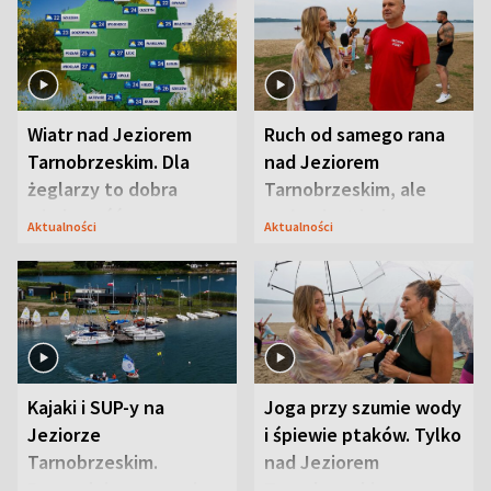
Wiatr nad Jeziorem
Ruch od samego rana
Tarnobrzeskim. Dla
nad Jeziorem
żeglarzy to dobra
Tarnobrzeskim, ale
wiadomość
ważna jest jedna
Aktualności
Aktualności
zasada
Kajaki i SUP-y na
Joga przy szumie wody
Jeziorze
i śpiewie ptaków. Tylko
Tarnobrzeskim.
nad Jeziorem
Przyrodnicy zwracają
Tarnobrzeskim