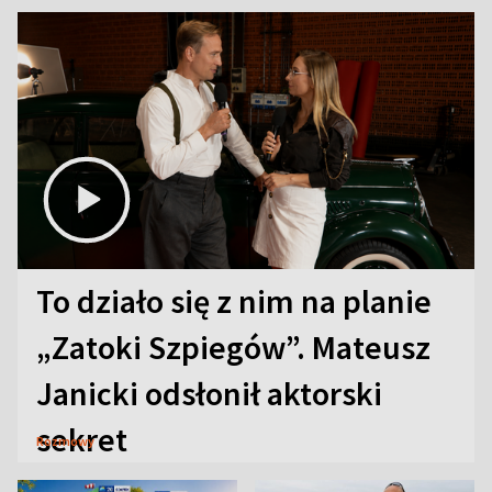
To działo się z nim na planie
„Zatoki Szpiegów”. Mateusz
Janicki odsłonił aktorski
sekret
Rozmowy