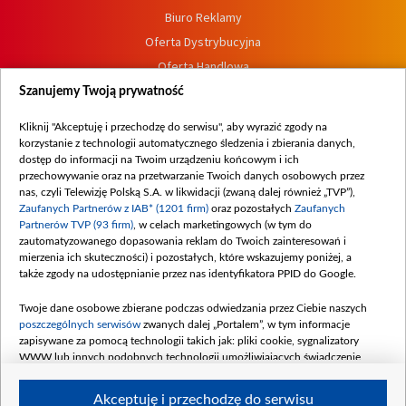
Biuro Reklamy
Oferta Dystrybucyjna
Oferta Handlowa
Dostępność
Szanujemy Twoją prywatność
Moje zgody
Kliknij "Akceptuję i przechodzę do serwisu", aby wyrazić zgody na
Procedura zgłoszeń wewnętrznych
korzystanie z technologii automatycznego śledzenia i zbierania danych,
dostęp do informacji na Twoim urządzeniu końcowym i ich
przechowywanie oraz na przetwarzanie Twoich danych osobowych przez
nas, czyli Telewizję Polską S.A. w likwidacji (zwaną dalej również „TVP”),
Zaufanych Partnerów z IAB* (1201 firm)
oraz pozostałych
Zaufanych
Partnerów TVP (93 firm)
, w celach marketingowych (w tym do
zautomatyzowanego dopasowania reklam do Twoich zainteresowań i
mierzenia ich skuteczności) i pozostałych, które wskazujemy poniżej, a
także zgody na udostępnianie przez nas identyfikatora PPID do Google.
Twoje dane osobowe zbierane podczas odwiedzania przez Ciebie naszych
poszczególnych serwisów
zwanych dalej „Portalem”, w tym informacje
zapisywane za pomocą technologii takich jak: pliki cookie, sygnalizatory
WWW lub innych podobnych technologii umożliwiających świadczenie
dopasowanych i bezpiecznych usług, personalizację treści oraz reklam,
udostępnianie funkcji mediów społecznościowych oraz analizowanie ruchu
Akceptuję i przechodzę do serwisu