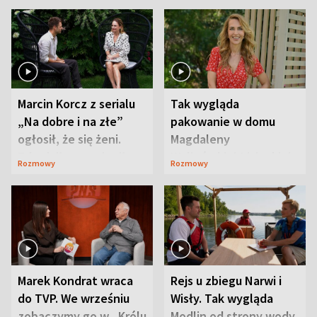
Marcin Korcz z serialu
Tak wygląda
„Na dobre i na złe”
pakowanie w domu
ogłosił, że się żeni.
Magdaleny
Zdradził, co zmienił
Waligórskiej-Lisieckiej.
Rozmowy
Rozmowy
syn
Mąż nie odpuszcza
Marek Kondrat wraca
Rejs u zbiegu Narwi i
do TVP. We wrześniu
Wisły. Tak wygląda
zobaczymy go w „Królu
Modlin od strony wody