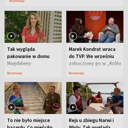
Rozmowy
Tak wygląda
Marek Kondrat wraca
pakowanie w domu
do TVP. We wrześniu
Magdaleny
zobaczymy go w „Królu
Waligórskiej-Lisieckiej.
Maciusiu I”
Rozmowy
Rozmowy
Mąż nie odpuszcza
To nie było miejsce
Rejs u zbiegu Narwi i
hazardu. Co mieściło
Wisły. Tak wygląda