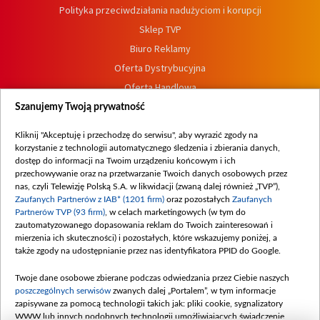
Polityka przeciwdziałania nadużyciom i korupcji
Sklep TVP
Biuro Reklamy
Oferta Dystrybucyjna
Oferta Handlowa
Dostępność
Szanujemy Twoją prywatność
Moje zgody
Kliknij "Akceptuję i przechodzę do serwisu", aby wyrazić zgody na
Procedura zgłoszeń wewnętrznych
korzystanie z technologii automatycznego śledzenia i zbierania danych,
dostęp do informacji na Twoim urządzeniu końcowym i ich
przechowywanie oraz na przetwarzanie Twoich danych osobowych przez
nas, czyli Telewizję Polską S.A. w likwidacji (zwaną dalej również „TVP”),
Zaufanych Partnerów z IAB* (1201 firm)
oraz pozostałych
Zaufanych
Partnerów TVP (93 firm)
, w celach marketingowych (w tym do
zautomatyzowanego dopasowania reklam do Twoich zainteresowań i
mierzenia ich skuteczności) i pozostałych, które wskazujemy poniżej, a
także zgody na udostępnianie przez nas identyfikatora PPID do Google.
Twoje dane osobowe zbierane podczas odwiedzania przez Ciebie naszych
poszczególnych serwisów
zwanych dalej „Portalem”, w tym informacje
zapisywane za pomocą technologii takich jak: pliki cookie, sygnalizatory
WWW lub innych podobnych technologii umożliwiających świadczenie