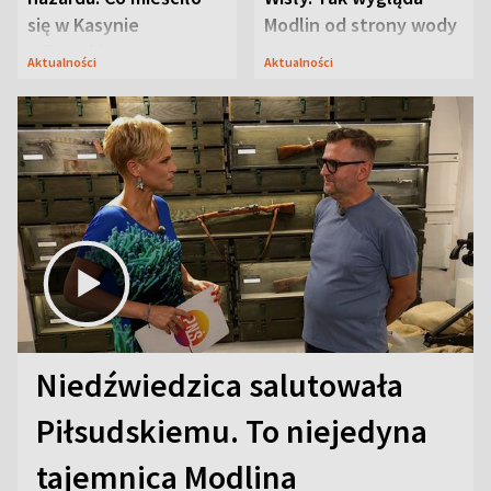
się w Kasynie
Modlin od strony wody
Oficerskim?
Aktualności
Aktualności
Niedźwiedzica salutowała
Piłsudskiemu. To niejedyna
tajemnica Modlina