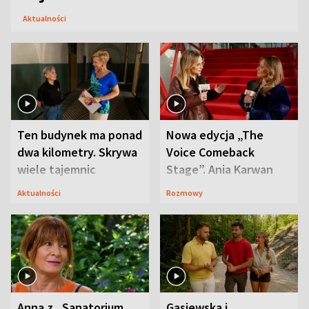
Aktualności
Ten budynek ma ponad
Nowa edycja „The
dwa kilometry. Skrywa
Voice Comeback
wiele tajemnic
Stage”. Ania Karwan
zapowiada
Aktualności
Rozmowy
niespodzianki
Anna z „Sanatorium
Gąsiewska i