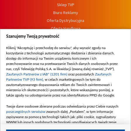
Sklep TVP
Biuro Reklamy
Oferta Dystrybucyjna
Oferta Handlowa
Dostępność
Szanujemy Twoją prywatność
Moje zgody
Kliknij "Akceptuję i przechodzę do serwisu", aby wyrazić zgody na
Procedura zgłoszeń wewnętrznych
korzystanie z technologii automatycznego śledzenia i zbierania danych,
dostęp do informacji na Twoim urządzeniu końcowym i ich
przechowywanie oraz na przetwarzanie Twoich danych osobowych przez
nas, czyli Telewizję Polską S.A. w likwidacji (zwaną dalej również „TVP”),
Zaufanych Partnerów z IAB* (1201 firm)
oraz pozostałych
Zaufanych
Partnerów TVP (93 firm)
, w celach marketingowych (w tym do
zautomatyzowanego dopasowania reklam do Twoich zainteresowań i
mierzenia ich skuteczności) i pozostałych, które wskazujemy poniżej, a
także zgody na udostępnianie przez nas identyfikatora PPID do Google.
Twoje dane osobowe zbierane podczas odwiedzania przez Ciebie naszych
poszczególnych serwisów
zwanych dalej „Portalem”, w tym informacje
zapisywane za pomocą technologii takich jak: pliki cookie, sygnalizatory
WWW lub innych podobnych technologii umożliwiających świadczenie
dopasowanych i bezpiecznych usług, personalizację treści oraz reklam,