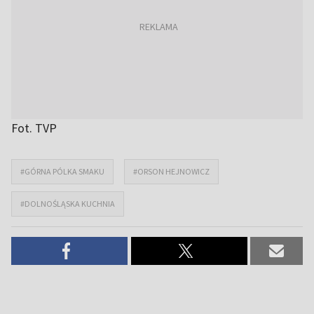
Fot. TVP
#GÓRNA PÓLKA SMAKU
#ORSON HEJNOWICZ
#DOLNOŚLĄSKA KUCHNIA