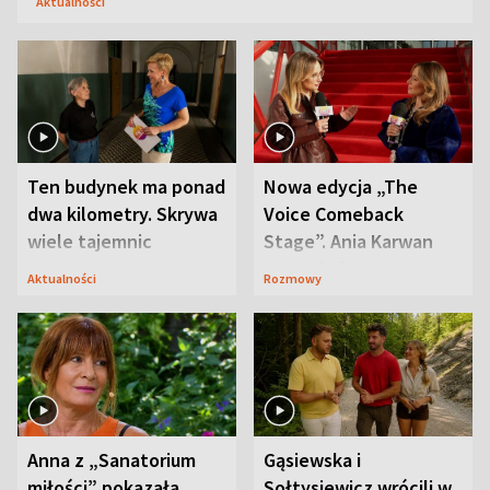
Aktualności
Ten budynek ma ponad
Nowa edycja „The
dwa kilometry. Skrywa
Voice Comeback
wiele tajemnic
Stage”. Ania Karwan
zapowiada
Aktualności
Rozmowy
niespodzianki
Anna z „Sanatorium
Gąsiewska i
miłości” pokazała
Sołtysiewicz wrócili w