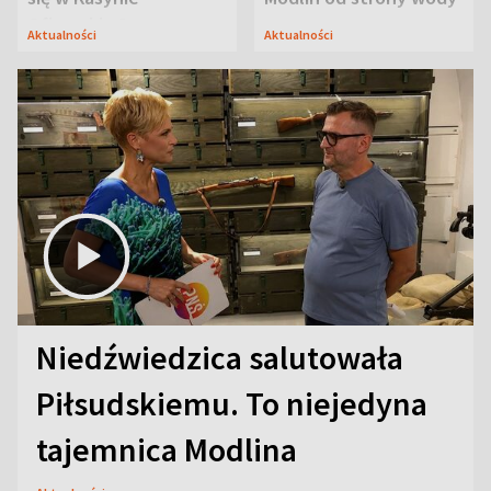
Oficerskim?
Aktualności
Aktualności
Niedźwiedzica salutowała
Piłsudskiemu. To niejedyna
tajemnica Modlina