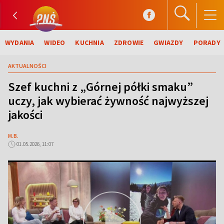
WYDANIA
WIDEO
KUCHNIA
ZDROWIE
GWIAZDY
PORADY
AKTUALNOŚCI
Szef kuchni z „Górnej półki smaku”
uczy, jak wybierać żywność najwyższej
jakości
M.B.
01.05.2026, 11:07