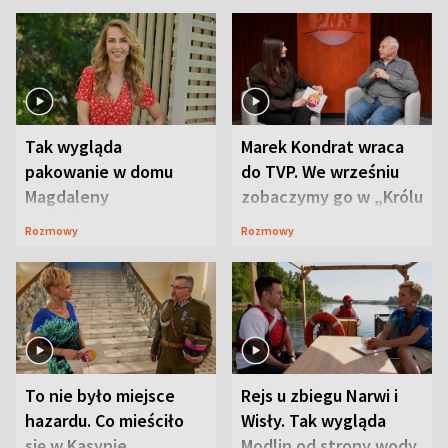
Tak wygląda
Marek Kondrat wraca
pakowanie w domu
do TVP. We wrześniu
Magdaleny
zobaczymy go w „Królu
Waligórskiej-Lisieckiej.
Maciusiu I”
Rozmowy
Rozmowy
Mąż nie odpuszcza
To nie było miejsce
Rejs u zbiegu Narwi i
hazardu. Co mieściło
Wisły. Tak wygląda
się w Kasynie
Modlin od strony wody