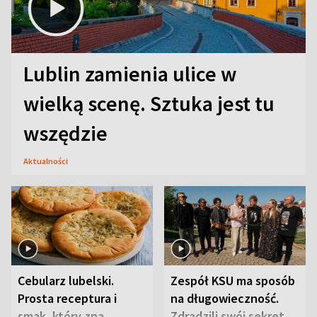
Lublin zamienia ulice w
wielką scenę. Sztuka jest tu
wszędzie
Aktualności
Cebularz lubelski.
Zespół KSU ma sposób
Prosta receptura i
na długowieczność.
smak, który zna
Zdradzili swój sekret