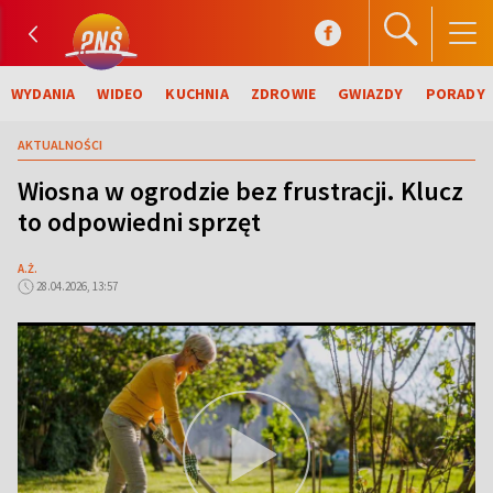
WYDANIA
WIDEO
KUCHNIA
ZDROWIE
GWIAZDY
PORADY
AKTUALNOŚCI
Wiosna w ogrodzie bez frustracji. Klucz
to odpowiedni sprzęt
A.Ż.
28.04.2026, 13:57