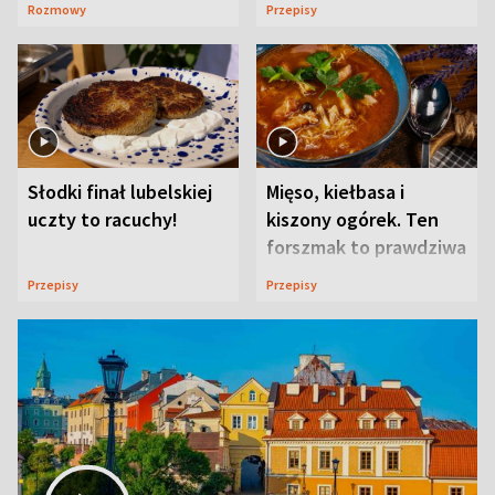
Rozmowy
Przepisy
Słodki finał lubelskiej
Mięso, kiełbasa i
uczty to racuchy!
kiszony ogórek. Ten
forszmak to prawdziwa
uczta
Przepisy
Przepisy