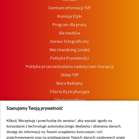
Centrum informacji TVP
Komisja Etyki
Program dla prasy
Dla mediów
Serwis fotograficzny
Merchandising (znaki)
Polityka Prywatności
Polityka przeciwdziałania nadużyciom i korupcji
Sklep TVP
Biuro Reklamy
Oferta Dystrybucyjna
Oferta Handlowa
Dostępność
Szanujemy Twoją prywatność
Moje zgody
Kliknij "Akceptuję i przechodzę do serwisu", aby wyrazić zgody na
Procedura zgłoszeń wewnętrznych
korzystanie z technologii automatycznego śledzenia i zbierania danych,
dostęp do informacji na Twoim urządzeniu końcowym i ich
przechowywanie oraz na przetwarzanie Twoich danych osobowych przez