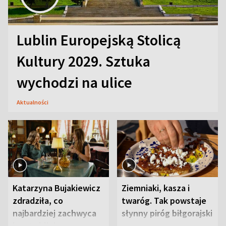
Lublin Europejską Stolicą
Kultury 2029. Sztuka
wychodzi na ulice
Aktualności
Katarzyna Bujakiewicz
Ziemniaki, kasza i
zdradziła, co
twaróg. Tak powstaje
najbardziej zachwyca
słynny piróg biłgorajski
ją w Lublinie