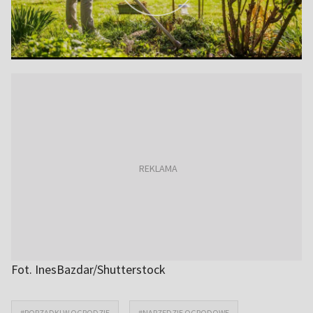
Fot. InesBazdar/Shutterstock
#PORZĄDKI W OGRODZIE
#NARZĘDZIE OGRODOWE