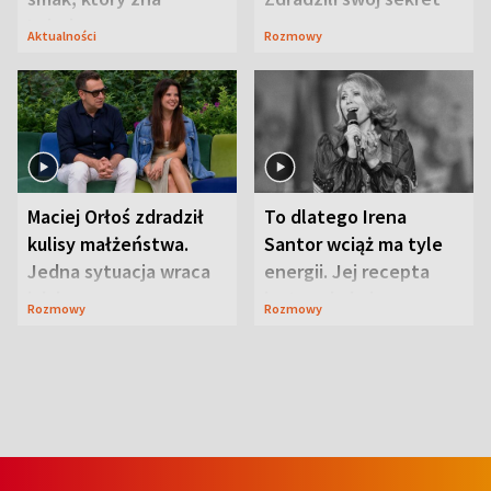
Lubelszczyzna
Aktualności
Rozmowy
Maciej Orłoś zdradził
To dlatego Irena
kulisy małżeństwa.
Santor wciąż ma tyle
Jedna sytuacja wraca
energii. Jej recepta
jak bumerang
jest zaskakująco
Rozmowy
Rozmowy
prosta