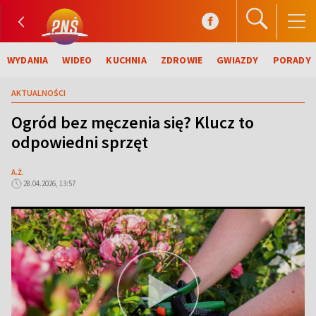
WYDANIA
WIDEO
KUCHNIA
ZDROWIE
GWIAZDY
PORADY
AKTUALNOŚCI
Ogród bez męczenia się? Klucz to
odpowiedni sprzęt
A.Ż.
28.04.2026, 13:57