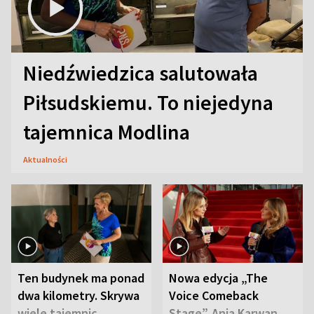
Niedźwiedzica salutowała
Piłsudskiemu. To niejedyna
tajemnica Modlina
Aktualności
Ten budynek ma ponad
Nowa edycja „The
dwa kilometry. Skrywa
Voice Comeback
wiele tajemnic
Stage”. Ania Karwan