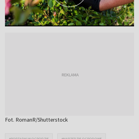
Fot. RomanR/Shutterstock
#PORZĄDKI W OGRODZIE
#NARZĘDZIE OGRODOWE