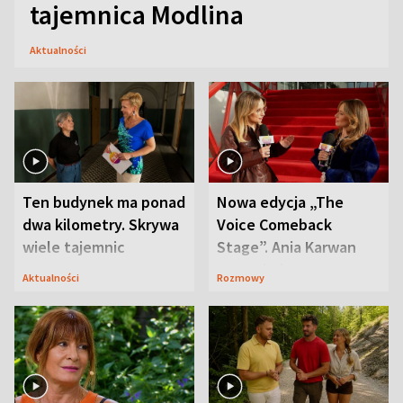
tajemnica Modlina
Aktualności
Ten budynek ma ponad
Nowa edycja „The
dwa kilometry. Skrywa
Voice Comeback
wiele tajemnic
Stage”. Ania Karwan
zapowiada
Aktualności
Rozmowy
niespodzianki