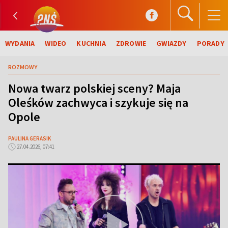
WYDANIA
WIDEO
KUCHNIA
ZDROWIE
GWIAZDY
PORADY
ROZMOWY
Nowa twarz polskiej sceny? Maja
Oleśków zachwyca i szykuje się na
Opole
PAULINA GERASIK
27.04.2026, 07:41