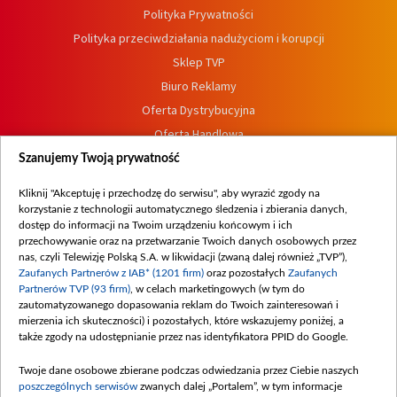
Polityka Prywatności
Polityka przeciwdziałania nadużyciom i korupcji
Sklep TVP
Biuro Reklamy
Oferta Dystrybucyjna
Oferta Handlowa
Dostępność
Szanujemy Twoją prywatność
Moje zgody
Kliknij "Akceptuję i przechodzę do serwisu", aby wyrazić zgody na
Procedura zgłoszeń wewnętrznych
korzystanie z technologii automatycznego śledzenia i zbierania danych,
dostęp do informacji na Twoim urządzeniu końcowym i ich
przechowywanie oraz na przetwarzanie Twoich danych osobowych przez
nas, czyli Telewizję Polską S.A. w likwidacji (zwaną dalej również „TVP”),
Zaufanych Partnerów z IAB* (1201 firm)
oraz pozostałych
Zaufanych
Partnerów TVP (93 firm)
, w celach marketingowych (w tym do
zautomatyzowanego dopasowania reklam do Twoich zainteresowań i
mierzenia ich skuteczności) i pozostałych, które wskazujemy poniżej, a
także zgody na udostępnianie przez nas identyfikatora PPID do Google.
Twoje dane osobowe zbierane podczas odwiedzania przez Ciebie naszych
poszczególnych serwisów
zwanych dalej „Portalem”, w tym informacje