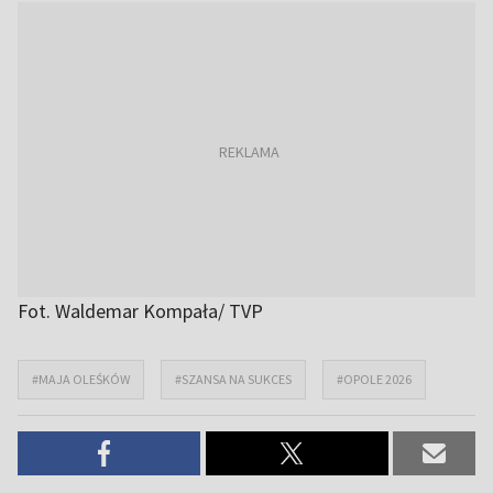
Fot. Waldemar Kompała/ TVP
#MAJA OLEŚKÓW
#SZANSA NA SUKCES
#OPOLE 2026