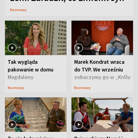
Rozmowy
Tak wygląda
Marek Kondrat wraca
pakowanie w domu
do TVP. We wrześniu
Magdaleny
zobaczymy go w „Królu
Waligórskiej-Lisieckiej.
Maciusiu I”
Rozmowy
Rozmowy
Mąż nie odpuszcza