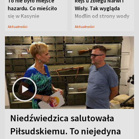
To nie było miejsce
Rejs u zbiegu Narwi i
hazardu. Co mieściło
Wisły. Tak wygląda
się w Kasynie
Modlin od strony wody
Oficerskim?
Aktualności
Aktualności
Niedźwiedzica salutowała
Piłsudskiemu. To niejedyna