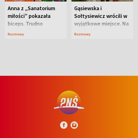
Anna z „Sanatorium
Gąsiewska i
miłości” pokazała
Sołtysiewicz wrócili w
biceps. Trudno
wyjątkowe miejsce. Na
uwierzyć, co przeszła
szlaku czekał
Rozmowy
Rozmowy
wcześniej
niedźwiedź