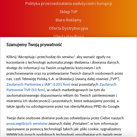
Polityka przeciwdziałania nadużyciom i korupcji
Sklep TVP
Biuro Reklamy
Oferta Dystrybucyjna
Oferta Handlowa
Dostępność
Szanujemy Twoją prywatność
Moje zgody
Kliknij "Akceptuję i przechodzę do serwisu", aby wyrazić zgody na
Procedura zgłoszeń wewnętrznych
korzystanie z technologii automatycznego śledzenia i zbierania danych,
dostęp do informacji na Twoim urządzeniu końcowym i ich
przechowywanie oraz na przetwarzanie Twoich danych osobowych przez
nas, czyli Telewizję Polską S.A. w likwidacji (zwaną dalej również „TVP”),
Zaufanych Partnerów z IAB* (1201 firm)
oraz pozostałych
Zaufanych
Partnerów TVP (93 firm)
, w celach marketingowych (w tym do
zautomatyzowanego dopasowania reklam do Twoich zainteresowań i
mierzenia ich skuteczności) i pozostałych, które wskazujemy poniżej, a
także zgody na udostępnianie przez nas identyfikatora PPID do Google.
Twoje dane osobowe zbierane podczas odwiedzania przez Ciebie naszych
poszczególnych serwisów
zwanych dalej „Portalem”, w tym informacje
zapisywane za pomocą technologii takich jak: pliki cookie, sygnalizatory
WWW lub innych podobnych technologii umożliwiających świadczenie