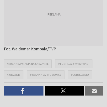
Fot. Waldemar Kompała/TVP
#KUCHNIA PYTANIA NA ŚNIADANIE
#TORTILLA Z WARZYWAMI
#JEDZENIE
#JOANNA JARMOŁOWICZ
#LOREK ZEDIU