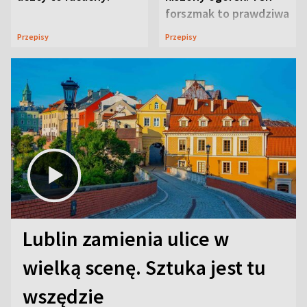
forszmak to prawdziwa
uczta
Przepisy
Przepisy
Lublin zamienia ulice w
wielką scenę. Sztuka jest tu
wszędzie