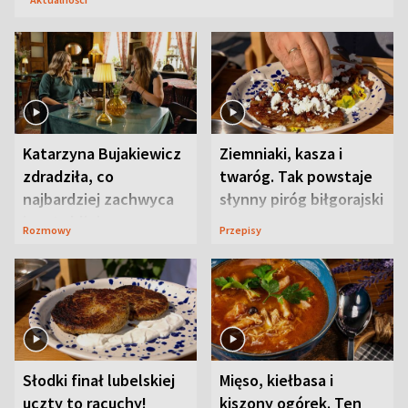
Katarzyna Bujakiewicz
Ziemniaki, kasza i
zdradziła, co
twaróg. Tak powstaje
najbardziej zachwyca
słynny piróg biłgorajski
ją w Lublinie
Rozmowy
Przepisy
Słodki finał lubelskiej
Mięso, kiełbasa i
uczty to racuchy!
kiszony ogórek. Ten