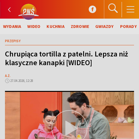
WYDANIA
WIDEO
KUCHNIA
ZDROWIE
GWIAZDY
PORADY
PRZEPISY
Chrupiąca tortilla z patelni. Lepsza niż
klasyczne kanapki [WIDEO]
A.Ż.
27.04.2026, 12:28