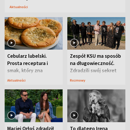
Aktualności
Cebularz lubelski.
Zespół KSU ma sposób
Prosta receptura i
na długowieczność.
smak, który zna
Zdradzili swój sekret
Lubelszczyzna
Aktualności
Rozmowy
Maciej Orłoś zdradził
To dlatego Irena