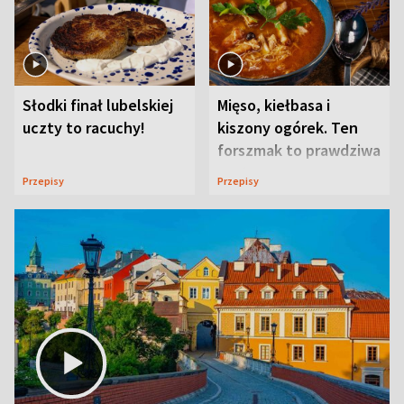
Słodki finał lubelskiej
Mięso, kiełbasa i
uczty to racuchy!
kiszony ogórek. Ten
forszmak to prawdziwa
uczta
Przepisy
Przepisy