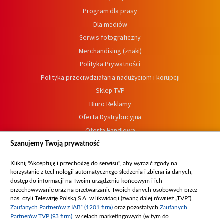
Program dla prasy
Dla mediów
Serwis fotograficzny
Merchandising (znaki)
Polityka Prywatności
Polityka przeciwdziałania nadużyciom i korupcji
Sklep TVP
Biuro Reklamy
Oferta Dystrybucyjna
Oferta Handlowa
Dostępność
Szanujemy Twoją prywatność
Moje zgody
Kliknij "Akceptuję i przechodzę do serwisu", aby wyrazić zgody na
Procedura zgłoszeń wewnętrznych
korzystanie z technologii automatycznego śledzenia i zbierania danych,
dostęp do informacji na Twoim urządzeniu końcowym i ich
przechowywanie oraz na przetwarzanie Twoich danych osobowych przez
nas, czyli Telewizję Polską S.A. w likwidacji (zwaną dalej również „TVP”),
Zaufanych Partnerów z IAB* (1201 firm)
oraz pozostałych
Zaufanych
Partnerów TVP (93 firm)
, w celach marketingowych (w tym do