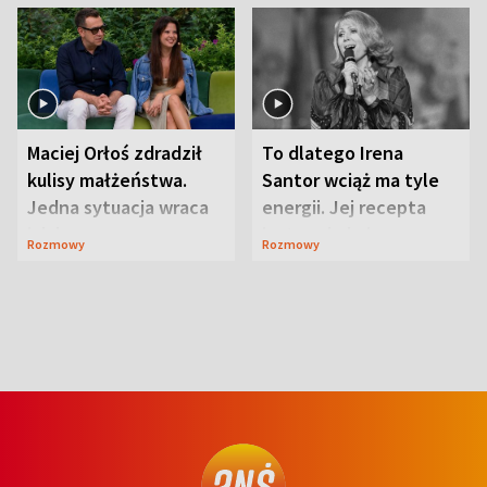
Maciej Orłoś zdradził
To dlatego Irena
kulisy małżeństwa.
Santor wciąż ma tyle
Jedna sytuacja wraca
energii. Jej recepta
jak bumerang
jest zaskakująco
Rozmowy
Rozmowy
prosta