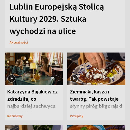
Lublin Europejską Stolicą
Kultury 2029. Sztuka
wychodzi na ulice
Aktualności
Katarzyna Bujakiewicz
Ziemniaki, kasza i
zdradziła, co
twaróg. Tak powstaje
najbardziej zachwyca
słynny piróg biłgorajski
ją w Lublinie
Rozmowy
Przepisy