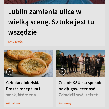
Lublin zamienia ulice w
wielką scenę. Sztuka jest tu
wszędzie
Aktualności
Cebularz lubelski.
Zespół KSU ma sposób
Prosta receptura i
na długowieczność.
smak, który zna
Zdradzili swój sekret
Lubelszczyzna
Aktualności
Rozmowy