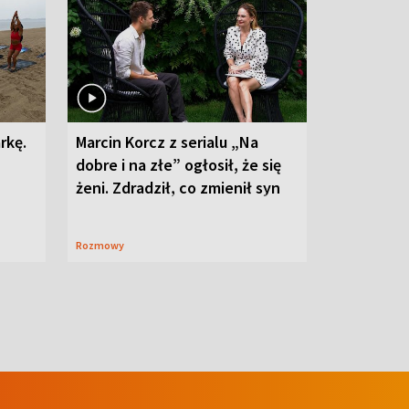
rkę.
Marcin Korcz z serialu „Na
dobre i na złe” ogłosił, że się
żeni. Zdradził, co zmienił syn
Rozmowy