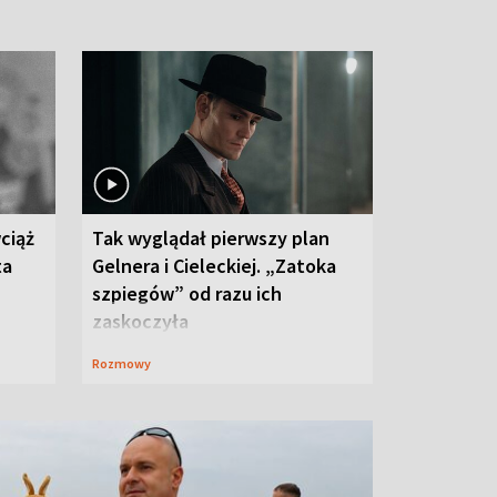
ciąż
Tak wyglądał pierwszy plan
ta
Gelnera i Cieleckiej. „Zatoka
szpiegów” od razu ich
zaskoczyła
Rozmowy