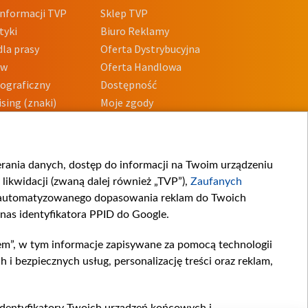
nformacji TVP
Sklep TVP
tyki
Biuro Reklamy
la prasy
Oferta Dystrybucyjna
ów
Oferta Handlowa
tograficzny
Dostępność
sing (znaki)
Moje zgody
Prywatności
Procedura zgłoszeń
wewnętrznych
przeciwdziałania
m i korupcji
ierania danych, dostęp do informacji na Twoim urządzeniu
likwidacji (zwaną dalej również „TVP”),
Zaufanych
zautomatyzowanego dopasowania reklam do Twoich
 nas identyfikatora PPID do Google.
em”, w tym informacje zapisywane za pomocą technologii
 bezpiecznych usług, personalizację treści oraz reklam,