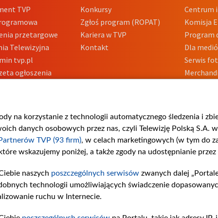
ment TVP
Konkursy
Centrum i
Programowa
Zgłoś program (ROPAT)
Komisja E
enia przetargowe
Kariera w TVP
Program d
ia Telewizyjna
Kontakt
Dla medi
min tvp.pl
Serwis fo
zeta ogłoszenia
Merchandi
acje o nadawcy
Polityka 
Polityka 
nadużycio
gody na korzystanie z technologii automatycznego śledzenia i zb
ch danych osobowych przez nas, czyli Telewizję Polską S.A. w 
Partnerów TVP (93 firm)
, w celach marketingowych (w tym do 
 które wskazujemy poniżej, a także zgody na udostępnianie przez
Ciebie naszych
poszczególnych serwisów
zwanych dalej „Portal
dobnych technologii umożliwiających świadczenie dopasowanych i
lizowanie ruchu w Internecie.