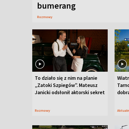
bumerang
Rozmowy
To działo się z nim na planie
Wiat
„Zatoki Szpiegów”. Mateusz
Tarno
Janicki odsłonił aktorski sekret
dobr
Rozmowy
Aktual