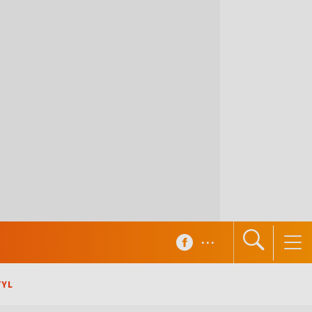
...
TYL