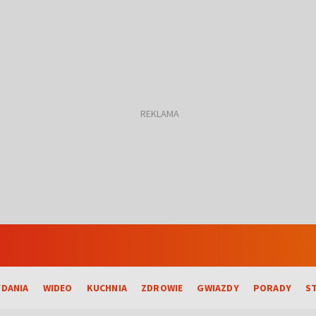
DANIA
WIDEO
KUCHNIA
ZDROWIE
GWIAZDY
PORADY
S