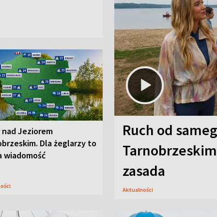
Ruch od sameg
r nad Jeziorem
brzeskim. Dla żeglarzy to
Tarnobrzeskim,
a wiadomość
zasada
ności
Aktualności