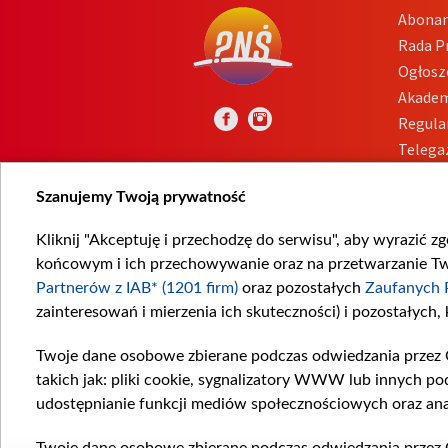
Abona
Rada 
Ogłosz
Akadem
Regula
Telega
Inform
Szanujemy Twoją prywatność
Kliknij "Akceptuję i przechodzę do serwisu", aby wyrazić z
końcowym i ich przechowywanie oraz na przetwarzanie Twoi
Partnerów z IAB* (1201 firm)
oraz pozostałych
Zaufanych 
zainteresowań i mierzenia ich skuteczności) i pozostałych,
Twoje dane osobowe zbierane podczas odwiedzania przez 
takich jak: pliki cookie, sygnalizatory WWW lub innych po
udostępnianie funkcji mediów społecznościowych oraz ana