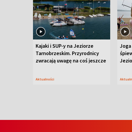
Kajaki i SUP-y na Jeziorze
Joga 
Tarnobrzeskim. Przyrodnicy
śpiew
zwracają uwagę na coś jeszcze
Jezi
Aktualności
Aktual