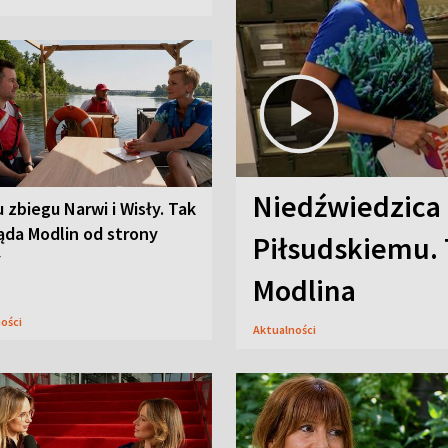
Niedźwiedzica
u zbiegu Narwi i Wisły. Tak
ąda Modlin od strony
Piłsudskiemu. 
y
Modlina
ności
Aktualności