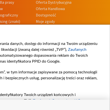
la prasy
Oferta Dystrybucyjna
ów
Oferta Handlowa
tograficzny
Dostępność
sing (znaki)
Moje zgody
Prywatności
Procedura zgłoszeń
wewnętrznych
przeciwdziałania
m i korupcji
ierania danych, dostęp do informacji na Twoim urządzeniu
likwidacji (zwaną dalej również „TVP”),
Zaufanych
zautomatyzowanego dopasowania reklam do Twoich
 nas identyfikatora PPID do Google.
em”, w tym informacje zapisywane za pomocą technologii
 bezpiecznych usług, personalizację treści oraz reklam,
, identyfikatory Twoich urządzeń końcowych i
twarzane przez TVP,
Zaufanych Partnerów z IAB
oraz
zeniu lub dostęp do nich, wyboru podstawowych reklam,