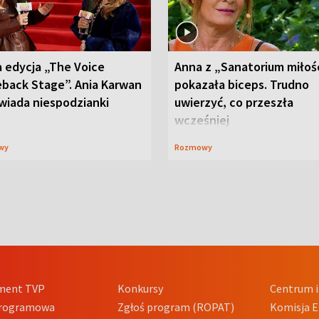
 edycja „The Voice
Anna z „Sanatorium miłoś
back Stage”. Ania Karwan
pokazała biceps. Trudno
wiada niespodzianki
uwierzyć, co przeszła
wcześniej
wy
Rozmowy
ment TVP
Konkursy
Centrum i
Programowa
Zgłoś program (ROPAT)
Komisja E