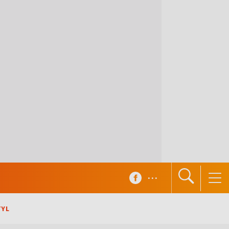
...
TYL