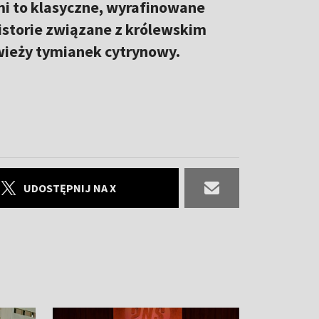
mi to klasyczne, wyrafinowane
historie związane z królewskim
świeży tymianek cytrynowy.
UDOSTĘPNIJ NA X