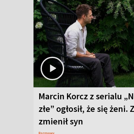
Marcin Korcz z serialu „N
złe” ogłosił, że się żeni. 
zmienił syn
Rozmowy