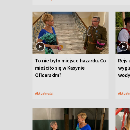
To nie było miejsce hazardu. Co
Rejs 
mieściło się w Kasynie
wygl
Oficerskim?
wod
Aktualności
Aktual