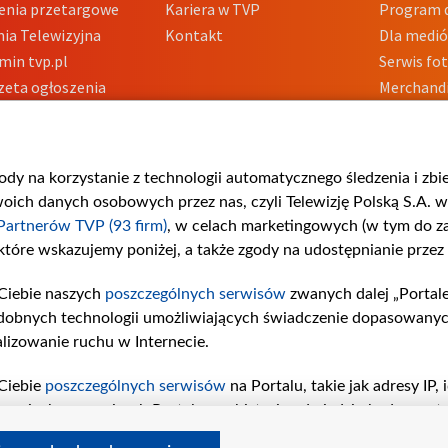
enia przetargowe
Kariera w TVP
Program d
ia Telewizyjna
Kontakt
Dla medi
min tvp.pl
Serwis fo
zeta ogłoszenia
Merchandi
acje o nadawcy
Polityka 
Polityka 
nadużycio
gody na korzystanie z technologii automatycznego śledzenia i zb
ch danych osobowych przez nas, czyli Telewizję Polską S.A. w 
Partnerów TVP (93 firm)
, w celach marketingowych (w tym do 
 które wskazujemy poniżej, a także zgody na udostępnianie przez
Ciebie naszych
poszczególnych serwisów
zwanych dalej „Portal
dobnych technologii umożliwiających świadczenie dopasowanych i
lizowanie ruchu w Internecie.
Ciebie
poszczególnych serwisów
na Portalu, takie jak adresy IP
iwaniach w serwisach Portalu czy historia odwiedzin będą prze
tępujących celów i funkcji: przechowywania informacji na urząd