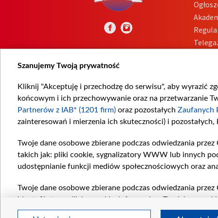
Ogłosz
Akadem
Regula
Telega
Inform
Szanujemy Twoją prywatność
Kliknij "Akceptuję i przechodzę do serwisu", aby wyrazić z
końcowym i ich przechowywanie oraz na przetwarzanie Twoi
Partnerów z IAB* (1201 firm)
oraz pozostałych
Zaufanych 
zainteresowań i mierzenia ich skuteczności) i pozostałych,
Twoje dane osobowe zbierane podczas odwiedzania przez 
takich jak: pliki cookie, sygnalizatory WWW lub innych po
udostępnianie funkcji mediów społecznościowych oraz ana
Twoje dane osobowe zbierane podczas odwiedzania przez 
identyfikatory plików cookie, informacje o Twoich wyszuk
pozostałych
Zaufanych Partnerów TVP
dla realizacji nas