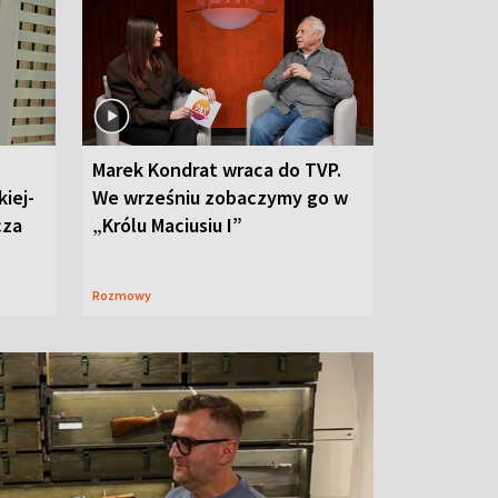
Marek Kondrat wraca do TVP.
iej-
We wrześniu zobaczymy go w
cza
„Królu Maciusiu I”
Rozmowy