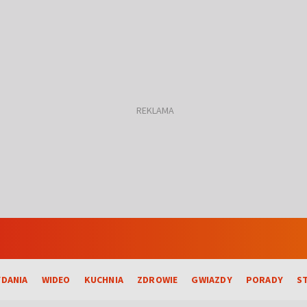
DANIA
WIDEO
KUCHNIA
ZDROWIE
GWIAZDY
PORADY
S