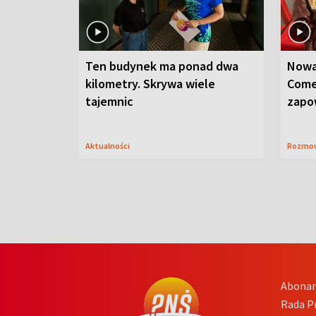
Ten budynek ma ponad dwa
Nowa
kilometry. Skrywa wiele
Come
tajemnic
zapo
Aktualności
Rozmo
Abona
Rada 