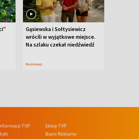
ci”
Gąsiewska i Sołtysiewicz
wrócili w wyjątkowe miejsce.
Na szlaku czekał niedźwiedź
Rozmowy
nformacji TVP
Sklep TVP
tyki
Biuro Reklamy