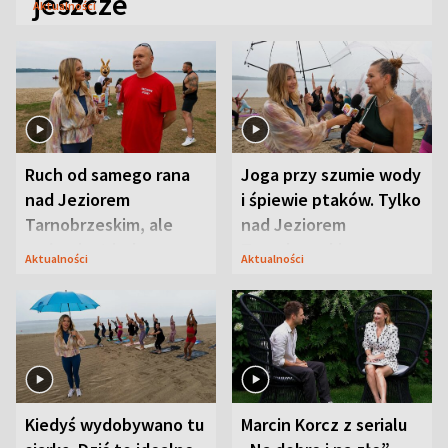
jeszcze
Aktualności
Ruch od samego rana
Joga przy szumie wody
nad Jeziorem
i śpiewie ptaków. Tylko
Tarnobrzeskim, ale
nad Jeziorem
ważna jest jedna
Tarnobrzeskim
Aktualności
Aktualności
zasada
Kiedyś wydobywano tu
Marcin Korcz z serialu