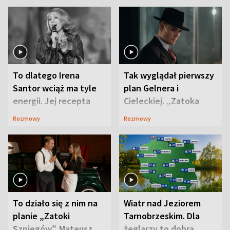
To dlatego Irena
Tak wyglądał pierwszy
Santor wciąż ma tyle
plan Gelnera i
energii. Jej recepta
Cieleckiej. „Zatoka
jest zaskakująco
szpiegów” od razu ich
Rozmowy
Rozmowy
prosta
zaskoczyła
To działo się z nim na
Wiatr nad Jeziorem
planie „Zatoki
Tarnobrzeskim. Dla
Szpiegów”. Mateusz
żeglarzy to dobra