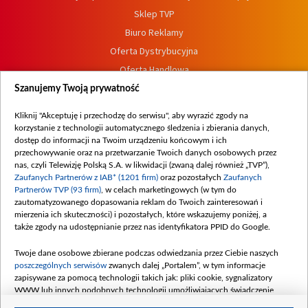
Sklep TVP
Biuro Reklamy
Oferta Dystrybucyjna
Oferta Handlowa
Dostępność
Szanujemy Twoją prywatność
Moje zgody
Kliknij "Akceptuję i przechodzę do serwisu", aby wyrazić zgody na
Procedura zgłoszeń wewnętrznych
korzystanie z technologii automatycznego śledzenia i zbierania danych,
dostęp do informacji na Twoim urządzeniu końcowym i ich
przechowywanie oraz na przetwarzanie Twoich danych osobowych przez
nas, czyli Telewizję Polską S.A. w likwidacji (zwaną dalej również „TVP”),
Zaufanych Partnerów z IAB* (1201 firm)
oraz pozostałych
Zaufanych
Partnerów TVP (93 firm)
, w celach marketingowych (w tym do
zautomatyzowanego dopasowania reklam do Twoich zainteresowań i
mierzenia ich skuteczności) i pozostałych, które wskazujemy poniżej, a
także zgody na udostępnianie przez nas identyfikatora PPID do Google.
Twoje dane osobowe zbierane podczas odwiedzania przez Ciebie naszych
poszczególnych serwisów
zwanych dalej „Portalem”, w tym informacje
zapisywane za pomocą technologii takich jak: pliki cookie, sygnalizatory
WWW lub innych podobnych technologii umożliwiających świadczenie
dopasowanych i bezpiecznych usług, personalizację treści oraz reklam,