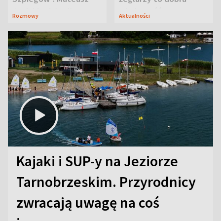
Janicki odsłonił
wiadomość
Rozmowy
Aktualności
aktorski sekret
Kajaki i SUP-y na Jeziorze
Tarnobrzeskim. Przyrodnicy
zwracają uwagę na coś