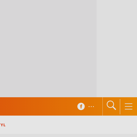
...
TYL