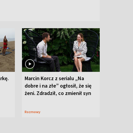
rkę.
Marcin Korcz z serialu „Na
dobre i na złe” ogłosił, że się
żeni. Zdradził, co zmienił syn
Rozmowy