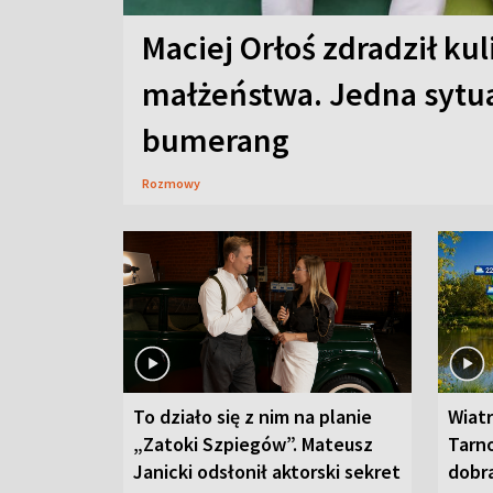
Maciej Orłoś zdradził kul
małżeństwa. Jedna sytua
bumerang
Rozmowy
To działo się z nim na planie
Wiat
„Zatoki Szpiegów”. Mateusz
Tarno
Janicki odsłonił aktorski sekret
dobr