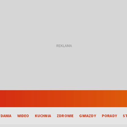
DANIA
WIDEO
KUCHNIA
ZDROWIE
GWIAZDY
PORADY
S