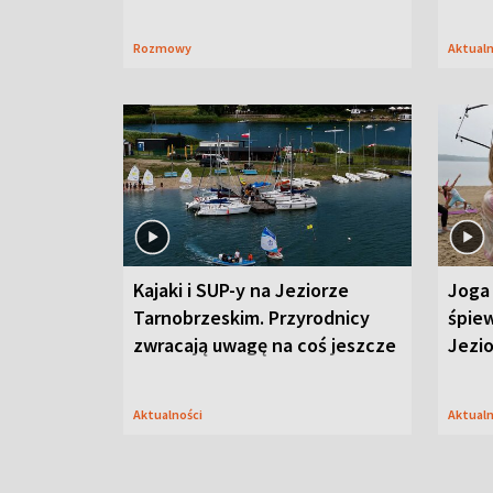
Rozmowy
Aktual
Kajaki i SUP-y na Jeziorze
Joga 
Tarnobrzeskim. Przyrodnicy
śpiew
zwracają uwagę na coś jeszcze
Jezi
Aktualności
Aktual