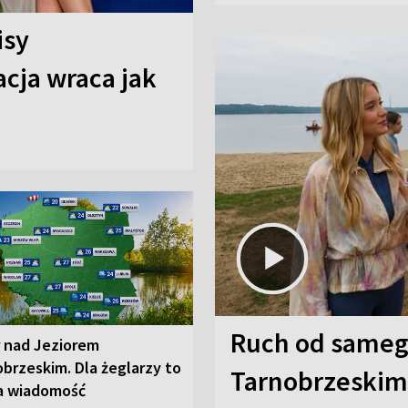
isy
cja wraca jak
Ruch od sameg
r nad Jeziorem
brzeskim. Dla żeglarzy to
Tarnobrzeskim,
a wiadomość