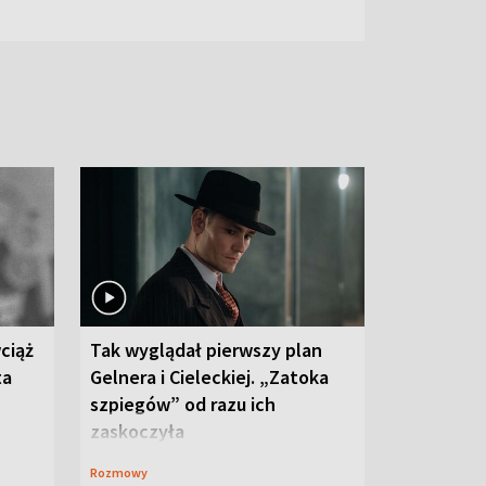
ciąż
Tak wyglądał pierwszy plan
ta
Gelnera i Cieleckiej. „Zatoka
szpiegów” od razu ich
zaskoczyła
Rozmowy