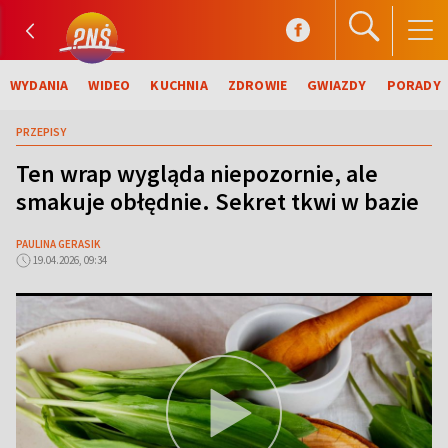
WYDANIA
WIDEO
KUCHNIA
ZDROWIE
GWIAZDY
PORADY
PRZEPISY
Ten wrap wygląda niepozornie, ale
smakuje obłędnie. Sekret tkwi w bazie
PAULINA GERASIK
19.04.2026, 09:34