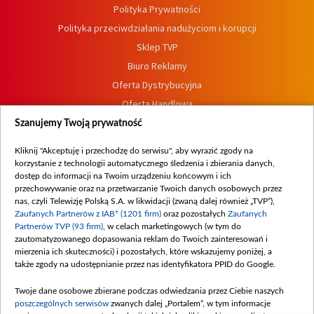
Polityka Prywatności
Polityka przeciwdziałania nadużyciom i korupcji
Sklep TVP
Biuro Reklamy
Oferta Dystrybucyjna
Oferta Handlowa
Dostępność
Szanujemy Twoją prywatność
Moje zgody
Kliknij "Akceptuję i przechodzę do serwisu", aby wyrazić zgody na
Procedura zgłoszeń wewnętrznych
korzystanie z technologii automatycznego śledzenia i zbierania danych,
dostęp do informacji na Twoim urządzeniu końcowym i ich
przechowywanie oraz na przetwarzanie Twoich danych osobowych przez
nas, czyli Telewizję Polską S.A. w likwidacji (zwaną dalej również „TVP”),
Zaufanych Partnerów z IAB* (1201 firm)
oraz pozostałych
Zaufanych
Partnerów TVP (93 firm)
, w celach marketingowych (w tym do
zautomatyzowanego dopasowania reklam do Twoich zainteresowań i
mierzenia ich skuteczności) i pozostałych, które wskazujemy poniżej, a
także zgody na udostępnianie przez nas identyfikatora PPID do Google.
Twoje dane osobowe zbierane podczas odwiedzania przez Ciebie naszych
poszczególnych serwisów
zwanych dalej „Portalem”, w tym informacje