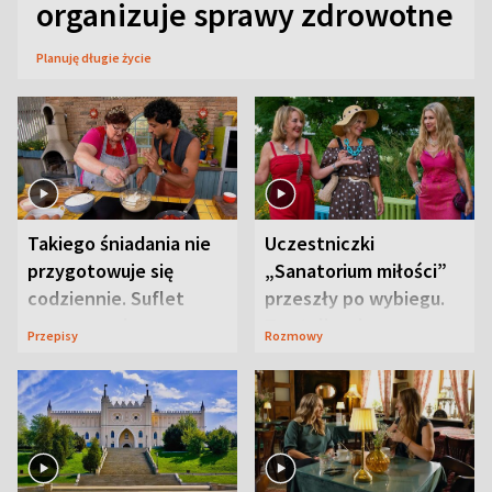
organizuje sprawy zdrowotne
Planuję długie życie
Takiego śniadania nie
Uczestniczki
przygotowuje się
„Sanatorium miłości”
codziennie. Suflet
przeszły po wybiegu.
serowy zachwyca
Te stylizacje
Przepisy
Rozmowy
smakiem
przyciągały wzrok