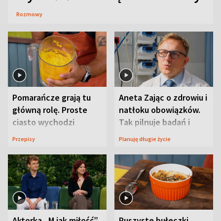
Rozmowy
Pomarańcze grają tu
Aneta Zając o zdrowiu i
główną rolę. Proste
natłoku obowiązków.
ciasto wychodzi
Tak pilnuje badań i
wyjątkowo wilgotne
wizyt
Przepisy
Planuję długie życie
Aktorka „M jak miłość”
Puszyste bułeczki