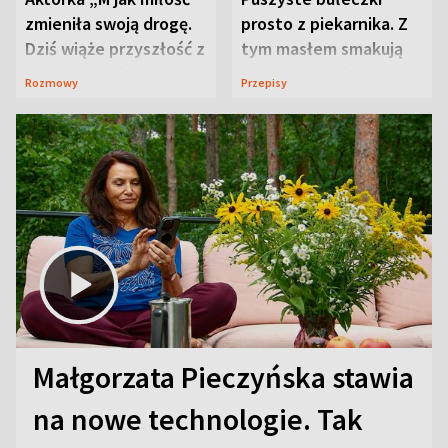
zmieniła swoją drogę.
prosto z piekarnika. Z
Dziś wiąże przyszłość z
tym masłem smakują
neurobiologią
jeszcze lepiej
Rozmowy
Przepisy
Małgorzata Pieczyńska stawia
na nowe technologie. Tak