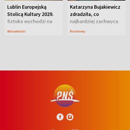
Lublin Europejską
Katarzyna Bujakiewicz
Stolicą Kultury 2029.
zdradziła, co
Sztuka wychodzi na
najbardziej zachwyca
ulice
ją w Lublinie
Aktualności
Rozmowy