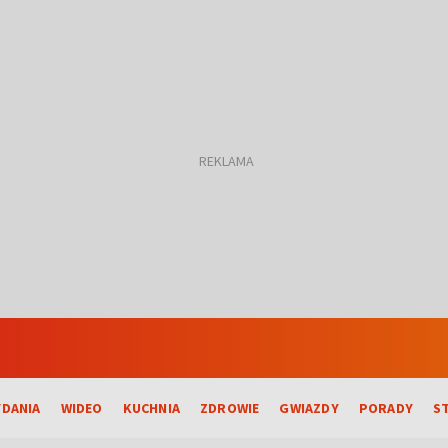
DANIA
WIDEO
KUCHNIA
ZDROWIE
GWIAZDY
PORADY
S