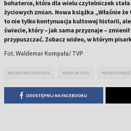
bohaterce, która dla wielu czytelniczek stał
życiowych zmian. Nowa książka „Właśnie że ta
to nie tylko kontynuacja kultowej historii, a
świecie, który – jak sama przyznaje – zmienił
przypuszczać. Zobacz wideo, w którym pisar
Fot. Waldemar Kompała/ TVP
#KATARZYNA GROCHOLA
#NIGDY W ŻYCIU
#NOWA POWIEŚĆ
UDOSTĘPNIJ NA FACEBOOKU