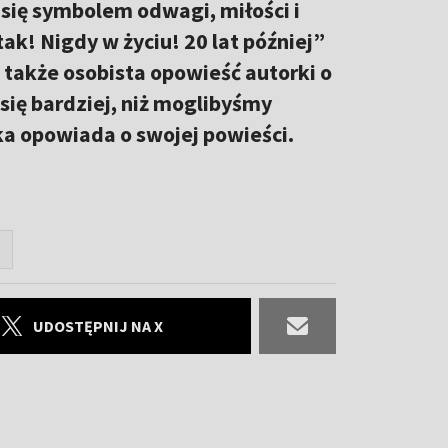
a się symbolem odwagi, miłości i
k! Nigdy w życiu! 20 lat później”
le także osobista opowieść autorki o
 się bardziej, niż moglibyśmy
ka opowiada o swojej powieści.
UDOSTĘPNIJ NA X