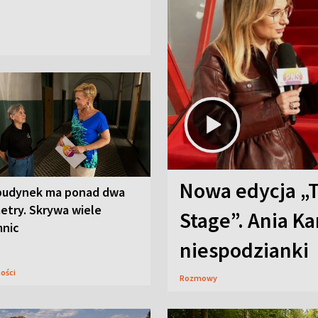
Nowa edycja „
budynek ma ponad dwa
etry. Skrywa wiele
Stage”. Ania K
mnic
niespodzianki
ności
Rozmowy