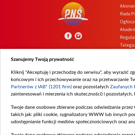
Abona
Rada 
Ogłosz
Akadem
Regula
Telega
Inform
Szanujemy Twoją prywatność
Kliknij "Akceptuję i przechodzę do serwisu", aby wyrazić z
końcowym i ich przechowywanie oraz na przetwarzanie Twoi
Partnerów z IAB* (1201 firm)
oraz pozostałych
Zaufanych 
zainteresowań i mierzenia ich skuteczności) i pozostałych,
Twoje dane osobowe zbierane podczas odwiedzania przez 
takich jak: pliki cookie, sygnalizatory WWW lub innych po
udostępnianie funkcji mediów społecznościowych oraz ana