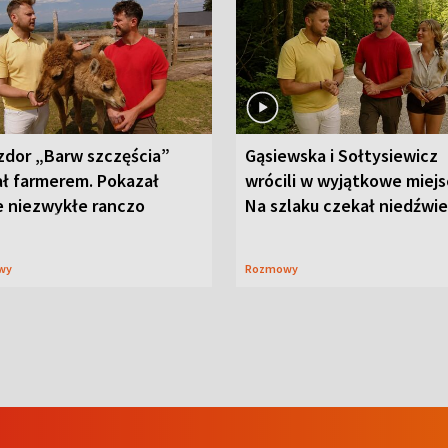
zdor „Barw szczęścia”
Gąsiewska i Sołtysiewicz
ał farmerem. Pokazał
wrócili w wyjątkowe miejs
e niezwykłe ranczo
Na szlaku czekał niedźwi
wy
Rozmowy