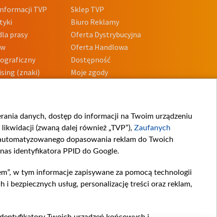
nformacji TVP
Sklep TVP
tyki
Biuro Reklamy
la prasy
Oferta Dystrybucyjna
ów
Oferta Handlowa
tograficzny
Dostępność
sing (znaki)
Moje zgody
Prywatności
Procedura zgłoszeń
wewnętrznych
przeciwdziałania
m i korupcji
ierania danych, dostęp do informacji na Twoim urządzeniu
likwidacji (zwaną dalej również „TVP”),
Zaufanych
zautomatyzowanego dopasowania reklam do Twoich
 nas identyfikatora PPID do Google.
em”, w tym informacje zapisywane za pomocą technologii
 bezpiecznych usług, personalizację treści oraz reklam,