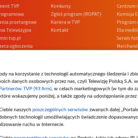
ment TVP
Konkursy
Centrum i
Programowa
Zgłoś program (ROPAT)
Komisja E
enia przetargowe
Kariera w TVP
Program d
ia Telewizyjna
Kontakt
Dla medi
min tvp.pl
Serwis fo
zeta ogłoszenia
Merchandi
acje o nadawcy
Polityka 
Polityka 
nadużycio
gody na korzystanie z technologii automatycznego śledzenia i zb
ch danych osobowych przez nas, czyli Telewizję Polską S.A. w 
Partnerów TVP (93 firm)
, w celach marketingowych (w tym do 
 które wskazujemy poniżej, a także zgody na udostępnianie przez
Ciebie naszych
poszczególnych serwisów
zwanych dalej „Portal
dobnych technologii umożliwiających świadczenie dopasowanych i
lizowanie ruchu w Internecie.