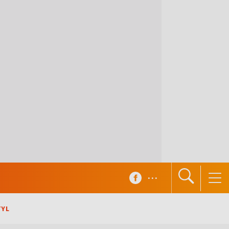
...
TYL