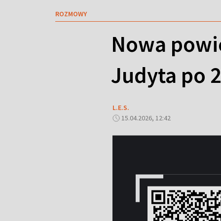
ROZMOWY
Nowa powieś
Judyta po 2
L.E.S.
15.04.2026, 12:42