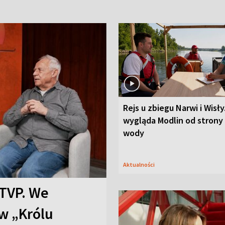
Rejs u zbiegu Narwi i Wisły
wygląda Modlin od strony
wody
Aktualności
TVP. We
w „Królu