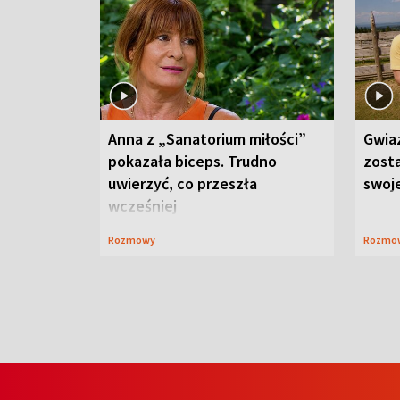
Anna z „Sanatorium miłości”
Gwia
pokazała biceps. Trudno
zost
uwierzyć, co przeszła
swoj
wcześniej
Rozmowy
Rozmo