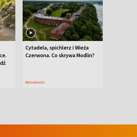
Cytadela, spichlerz i Wieża
ce.
Czerwona. Co skrywa Modlin?
edź
Aktualności