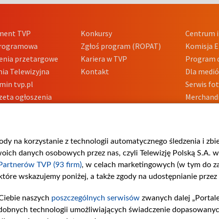
ment TVP
Konkursy
Centrum i
Programowa
Zgłoś program (ROPAT)
Komisja E
enia przetargowe
Kariera w TVP
Program d
ia Telewizyjna
Kontakt
Dla medi
min tvp.pl
Serwis fo
zeta ogłoszenia
Merchandi
acje o nadawcy
Polityka 
Polityka 
nadużycio
gody na korzystanie z technologii automatycznego śledzenia i zb
ch danych osobowych przez nas, czyli Telewizję Polską S.A. w 
Partnerów TVP (93 firm)
, w celach marketingowych (w tym do 
 które wskazujemy poniżej, a także zgody na udostępnianie przez
Ciebie naszych
poszczególnych serwisów
zwanych dalej „Portal
dobnych technologii umożliwiających świadczenie dopasowanych i