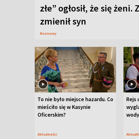
złe” ogłosił, że się żeni. 
zmienił syn
Rozmowy
To nie było miejsce hazardu. Co
Rejs 
mieściło się w Kasynie
wygl
Oficerskim?
wod
Aktualności
Aktual