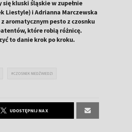
 się kluski śląskie w zupełnie
k Liestyle) i Adrianna Marczewska
e z aromatycznym pesto z czosnku
atentów, które robią różnicę.
zyć to danie krok po kroku.
#CZOSNEK NIEDŹWIEDZI
UDOSTĘPNIJ NA X