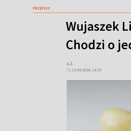
PRZEPISY
Wujaszek Li
Chodzi o j
A.Ż.
13.04.2026, 14:19