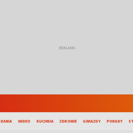
DANIA
WIDEO
KUCHNIA
ZDROWIE
GWIAZDY
PORADY
S