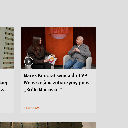
Marek Kondrat wraca do TVP.
iej-
We wrześniu zobaczymy go w
cza
„Królu Maciusiu I”
Rozmowy