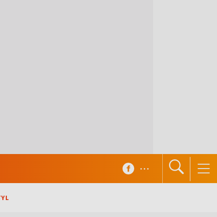
...
TYL