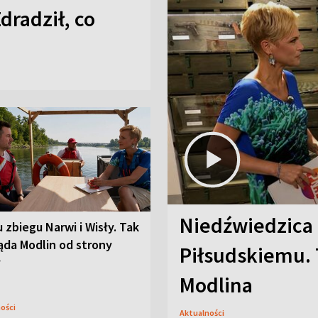
Zdradził, co
Niedźwiedzica
u zbiegu Narwi i Wisły. Tak
ąda Modlin od strony
Piłsudskiemu. 
y
Modlina
ności
Aktualności