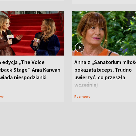
 edycja „The Voice
Anna z „Sanatorium miłoś
back Stage”. Ania Karwan
pokazała biceps. Trudno
wiada niespodzianki
uwierzyć, co przeszła
wcześniej
wy
Rozmowy