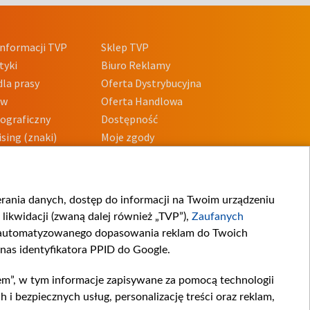
nformacji TVP
Sklep TVP
tyki
Biuro Reklamy
la prasy
Oferta Dystrybucyjna
ów
Oferta Handlowa
tograficzny
Dostępność
sing (znaki)
Moje zgody
Prywatności
Procedura zgłoszeń
wewnętrznych
przeciwdziałania
m i korupcji
ierania danych, dostęp do informacji na Twoim urządzeniu
likwidacji (zwaną dalej również „TVP”),
Zaufanych
zautomatyzowanego dopasowania reklam do Twoich
 nas identyfikatora PPID do Google.
em”, w tym informacje zapisywane za pomocą technologii
 bezpiecznych usług, personalizację treści oraz reklam,