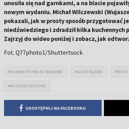
unosiła się nad garnkami, a na blacie pojawiły
nowym wydaniu. Michał Wilczewski (Wujasze
pokazali, jak w prosty sposób przygotować j
niedźwiedziego i zdradził kilka kuchennych p
Zajrzyj do wideo poniżej i zobacz, jak odtwor
Fot. Q77photo1/Shuttertsock
#KUCHNIA PYTANIA NA ŚNIADANIE
#KLUSKI ŚLĄSKIE
#PESTO
#WUJASZEK LIFESTYLE
UDOSTĘPNIJ NA FACEBOOKU