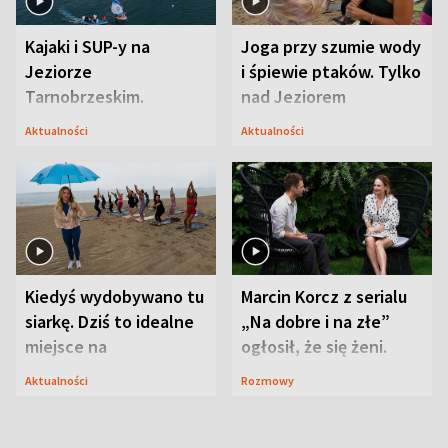
Kajaki i SUP-y na
Joga przy szumie wody
Jeziorze
i śpiewie ptaków. Tylko
Tarnobrzeskim.
nad Jeziorem
Przyrodnicy zwracają
Tarnobrzeskim
Aktualności
Aktualności
uwagę na coś jeszcze
Kiedyś wydobywano tu
Marcin Korcz z serialu
siarkę. Dziś to idealne
„Na dobre i na złe”
miejsce na
ogłosił, że się żeni.
wypoczynek
Zdradził, co zmienił
Aktualności
Rozmowy
syn