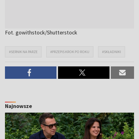
Fot. gowithstock/Shutterstock
#SERNIK NA PARZE
#PRZEPIS KROK PO ROKU
#SKŁADNIKI
Najnowsze