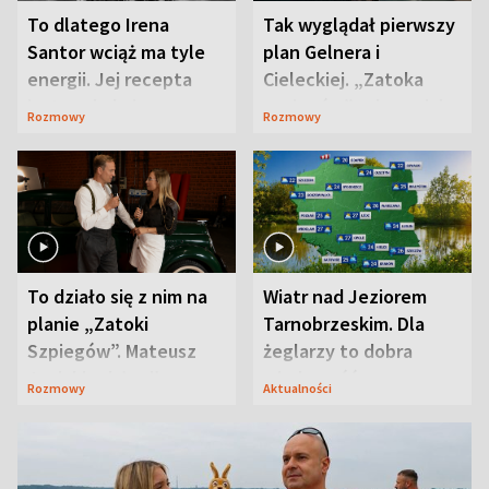
To dlatego Irena
Tak wyglądał pierwszy
Santor wciąż ma tyle
plan Gelnera i
energii. Jej recepta
Cieleckiej. „Zatoka
jest zaskakująco
szpiegów” od razu ich
Rozmowy
Rozmowy
prosta
zaskoczyła
To działo się z nim na
Wiatr nad Jeziorem
planie „Zatoki
Tarnobrzeskim. Dla
Szpiegów”. Mateusz
żeglarzy to dobra
Janicki odsłonił
wiadomość
Rozmowy
Aktualności
aktorski sekret