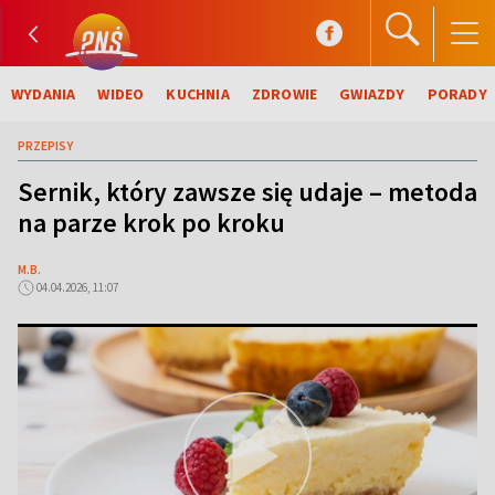
WYDANIA
WIDEO
KUCHNIA
ZDROWIE
GWIAZDY
PORADY
PRZEPISY
Sernik, który zawsze się udaje – metoda
na parze krok po kroku
M.B.
04.04.2026, 11:07