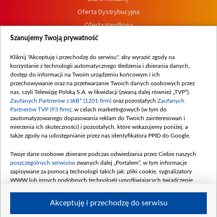
Oferta Dystrybucyjna
Oferta Handlowa
Dostępność
Szanujemy Twoją prywatność
Moje zgody
Kliknij "Akceptuję i przechodzę do serwisu", aby wyrazić zgody na
Procedura zgłoszeń wewnętrznych
korzystanie z technologii automatycznego śledzenia i zbierania danych,
dostęp do informacji na Twoim urządzeniu końcowym i ich
przechowywanie oraz na przetwarzanie Twoich danych osobowych przez
nas, czyli Telewizję Polską S.A. w likwidacji (zwaną dalej również „TVP”),
Zaufanych Partnerów z IAB* (1201 firm)
oraz pozostałych
Zaufanych
Partnerów TVP (93 firm)
, w celach marketingowych (w tym do
zautomatyzowanego dopasowania reklam do Twoich zainteresowań i
mierzenia ich skuteczności) i pozostałych, które wskazujemy poniżej, a
także zgody na udostępnianie przez nas identyfikatora PPID do Google.
Twoje dane osobowe zbierane podczas odwiedzania przez Ciebie naszych
poszczególnych serwisów
zwanych dalej „Portalem”, w tym informacje
zapisywane za pomocą technologii takich jak: pliki cookie, sygnalizatory
WWW lub innych podobnych technologii umożliwiających świadczenie
dopasowanych i bezpiecznych usług, personalizację treści oraz reklam,
udostępnianie funkcji mediów społecznościowych oraz analizowanie ruchu
Akceptuję i przechodzę do serwisu
w Internecie.