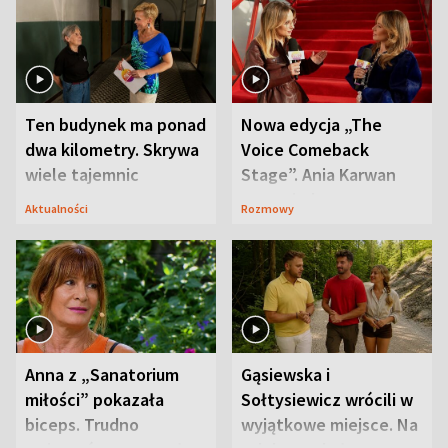
Ten budynek ma ponad
Nowa edycja „The
dwa kilometry. Skrywa
Voice Comeback
wiele tajemnic
Stage”. Ania Karwan
zapowiada
Aktualności
Rozmowy
niespodzianki
Anna z „Sanatorium
Gąsiewska i
miłości” pokazała
Sołtysiewicz wrócili w
biceps. Trudno
wyjątkowe miejsce. Na