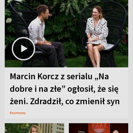
Marcin Korcz z serialu „Na
dobre i na złe” ogłosił, że się
żeni. Zdradził, co zmienił syn
Rozmowy