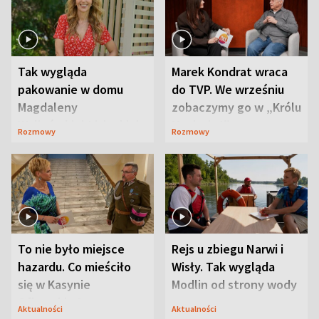
Tak wygląda
Marek Kondrat wraca
pakowanie w domu
do TVP. We wrześniu
Magdaleny
zobaczymy go w „Królu
Waligórskiej-Lisieckiej.
Maciusiu I”
Rozmowy
Rozmowy
Mąż nie odpuszcza
To nie było miejsce
Rejs u zbiegu Narwi i
hazardu. Co mieściło
Wisły. Tak wygląda
się w Kasynie
Modlin od strony wody
Oficerskim?
Aktualności
Aktualności