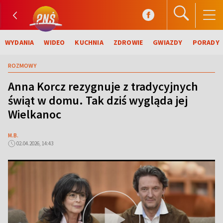
WYDANIA
WIDEO
KUCHNIA
ZDROWIE
GWIAZDY
PORADY
ROZMOWY
Anna Korcz rezygnuje z tradycyjnych
świąt w domu. Tak dziś wygląda jej
Wielkanoc
M.B.
02.04.2026, 14:43