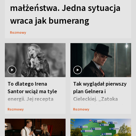
małżeństwa. Jedna sytuacja
wraca jak bumerang
Rozmowy
To dlatego Irena
Tak wyglądał pierwszy
Santor wciąż ma tyle
plan Gelnera i
energii. Jej recepta
Cieleckiej. „Zatoka
jest zaskakująco
szpiegów” od razu ich
Rozmowy
Rozmowy
prosta
zaskoczyła