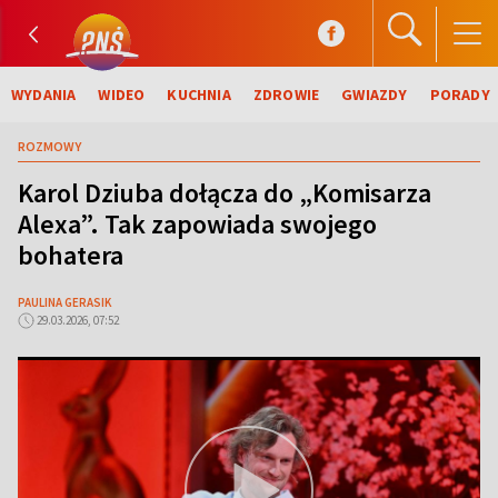
WYDANIA
WIDEO
KUCHNIA
ZDROWIE
GWIAZDY
PORADY
ROZMOWY
Karol Dziuba dołącza do „Komisarza
Alexa”. Tak zapowiada swojego
bohatera
PAULINA GERASIK
29.03.2026, 07:52