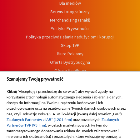
Dla mediów
Serwis fotograficzny
Merchandising (znaki)
Polityka Prywatności
Polityka przeciwdziałania nadużyciom i korupcji
Sklep TVP
Biuro Reklamy
Oferta Dystrybucyjna
Oferta Handlowa
Dostępność
Szanujemy Twoją prywatność
Moje zgody
Kliknij "Akceptuję i przechodzę do serwisu", aby wyrazić zgody na
Procedura zgłoszeń wewnętrznych
korzystanie z technologii automatycznego śledzenia i zbierania danych,
dostęp do informacji na Twoim urządzeniu końcowym i ich
przechowywanie oraz na przetwarzanie Twoich danych osobowych przez
nas, czyli Telewizję Polską S.A. w likwidacji (zwaną dalej również „TVP”),
Zaufanych Partnerów z IAB* (1201 firm)
oraz pozostałych
Zaufanych
Partnerów TVP (93 firm)
, w celach marketingowych (w tym do
zautomatyzowanego dopasowania reklam do Twoich zainteresowań i
mierzenia ich skuteczności) i pozostałych, które wskazujemy poniżej, a