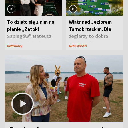
To działo się z nim na
Wiatr nad Jeziorem
planie „Zatoki
Tarnobrzeskim. Dla
Szpiegów”. Mateusz
żeglarzy to dobra
Janicki odsłonił
wiadomość
Rozmowy
Aktualności
aktorski sekret