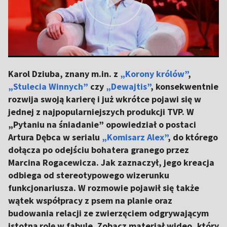
Karol Dziuba, znany m.in. z
„Korony królów”
,
„Stulecia Winnych”
czy
„Dewajtis”
, konsekwentnie
rozwija swoją karierę i już wkrótce pojawi się w
jednej z najpopularniejszych produkcji TVP. W
„Pytaniu na śniadanie” opowiedział o postaci
Artura Dębca w serialu
„Komisarz Alex”
, do którego
dołącza po odejściu bohatera granego przez
Marcina Rogacewicza. Jak zaznaczył, jego kreacja
odbiega od stereotypowego wizerunku
funkcjonariusza. W rozmowie pojawił się także
wątek współpracy z psem na planie oraz
budowania relacji ze zwierzęciem odgrywającym
istotną rolę w fabule. Zobacz materiał wideo, który