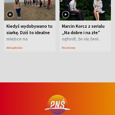
Kiedyś wydobywano tu
Marcin Korcz z serialu
siarkę. Dziś to idealne
„Na dobre i na złe”
miejsce na
ogłosił, że się żeni.
wypoczynek
Zdradził, co zmienił
Aktualności
Rozmowy
syn