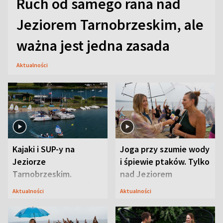
Ruch od samego rana nad
Jeziorem Tarnobrzeskim, ale
ważna jest jedna zasada
Aktualności
Kajaki i SUP-y na
Joga przy szumie wody
Jeziorze
i śpiewie ptaków. Tylko
Tarnobrzeskim.
nad Jeziorem
Przyrodnicy zwracają
Tarnobrzeskim
Aktualności
Aktualności
uwagę na coś jeszcze