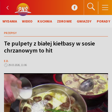
WYDANIA
WIDEO
KUCHNIA
ZDROWIE
GWIAZDY
PORADY
PRZEPISY
Te pulpety z białej kiełbasy w sosie
chrzanowym to hit
E.D.
29.03.2026, 11:06