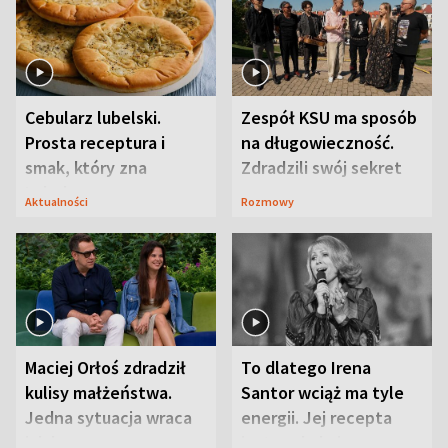
Cebularz lubelski.
Zespół KSU ma sposób
Prosta receptura i
na długowieczność.
smak, który zna
Zdradzili swój sekret
Lubelszczyzna
Aktualności
Rozmowy
Maciej Orłoś zdradził
To dlatego Irena
kulisy małżeństwa.
Santor wciąż ma tyle
Jedna sytuacja wraca
energii. Jej recepta
jak bumerang
jest zaskakująco