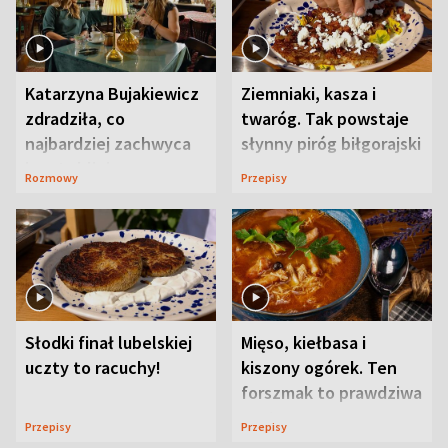
Katarzyna Bujakiewicz
Ziemniaki, kasza i
zdradziła, co
twaróg. Tak powstaje
najbardziej zachwyca
słynny piróg biłgorajski
ją w Lublinie
Rozmowy
Przepisy
Słodki finał lubelskiej
Mięso, kiełbasa i
uczty to racuchy!
kiszony ogórek. Ten
forszmak to prawdziwa
uczta
Przepisy
Przepisy