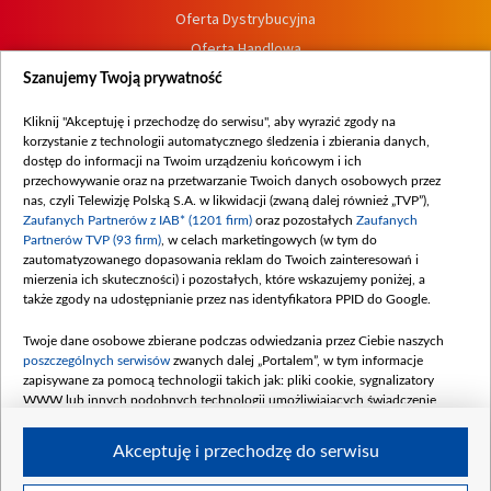
Oferta Dystrybucyjna
Oferta Handlowa
Dostępność
Szanujemy Twoją prywatność
Moje zgody
Kliknij "Akceptuję i przechodzę do serwisu", aby wyrazić zgody na
Procedura zgłoszeń wewnętrznych
korzystanie z technologii automatycznego śledzenia i zbierania danych,
dostęp do informacji na Twoim urządzeniu końcowym i ich
przechowywanie oraz na przetwarzanie Twoich danych osobowych przez
nas, czyli Telewizję Polską S.A. w likwidacji (zwaną dalej również „TVP”),
Zaufanych Partnerów z IAB* (1201 firm)
oraz pozostałych
Zaufanych
Partnerów TVP (93 firm)
, w celach marketingowych (w tym do
zautomatyzowanego dopasowania reklam do Twoich zainteresowań i
mierzenia ich skuteczności) i pozostałych, które wskazujemy poniżej, a
także zgody na udostępnianie przez nas identyfikatora PPID do Google.
Twoje dane osobowe zbierane podczas odwiedzania przez Ciebie naszych
poszczególnych serwisów
zwanych dalej „Portalem”, w tym informacje
zapisywane za pomocą technologii takich jak: pliki cookie, sygnalizatory
WWW lub innych podobnych technologii umożliwiających świadczenie
dopasowanych i bezpiecznych usług, personalizację treści oraz reklam,
udostępnianie funkcji mediów społecznościowych oraz analizowanie ruchu
Akceptuję i przechodzę do serwisu
w Internecie.