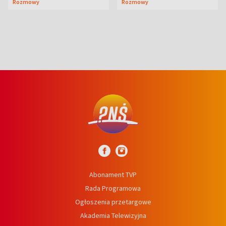
Rozmowy
Rozmowy
prosta
Abonament TVP
Rada Programowa
Ogłoszenia przetargowe
Akademia Telewizyjna