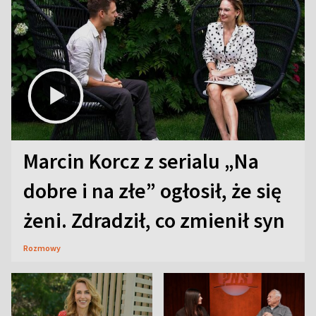
Marcin Korcz z serialu „Na
dobre i na złe” ogłosił, że się
żeni. Zdradził, co zmienił syn
Rozmowy