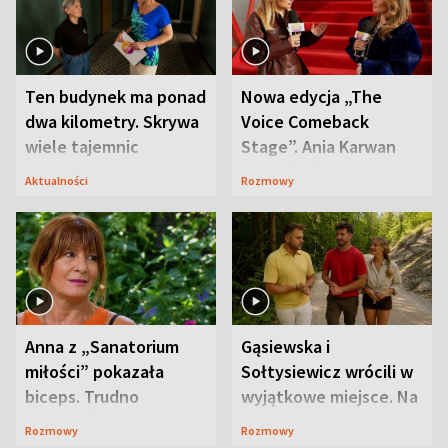
Ten budynek ma ponad
Nowa edycja „The
dwa kilometry. Skrywa
Voice Comeback
wiele tajemnic
Stage”. Ania Karwan
zapowiada
Aktualności
Rozmowy
niespodzianki
Anna z „Sanatorium
Gąsiewska i
miłości” pokazała
Sołtysiewicz wrócili w
biceps. Trudno
wyjątkowe miejsce. Na
uwierzyć, co przeszła
szlaku czekał
Rozmowy
Rozmowy
wcześniej
niedźwiedź