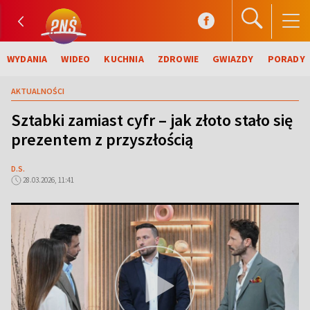
WYDANIA
WIDEO
KUCHNIA
ZDROWIE
GWIAZDY
PORADY
AKTUALNOŚCI
Sztabki zamiast cyfr – jak złoto stało się
prezentem z przyszłością
D.S.
28.03.2026, 11:41