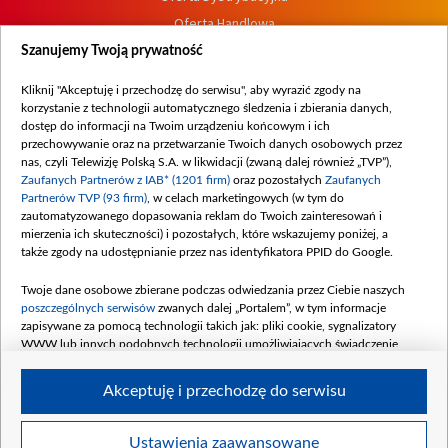
Oferta Handlowa
Dostępność
Szanujemy Twoją prywatność
Moje zgody
Kliknij "Akceptuję i przechodzę do serwisu", aby wyrazić zgody na
Procedura zgłoszeń wewnętrznych
korzystanie z technologii automatycznego śledzenia i zbierania danych,
dostęp do informacji na Twoim urządzeniu końcowym i ich
przechowywanie oraz na przetwarzanie Twoich danych osobowych przez
nas, czyli Telewizję Polską S.A. w likwidacji (zwaną dalej również „TVP”),
Zaufanych Partnerów z IAB* (1201 firm)
oraz pozostałych
Zaufanych
Partnerów TVP (93 firm)
, w celach marketingowych (w tym do
zautomatyzowanego dopasowania reklam do Twoich zainteresowań i
mierzenia ich skuteczności) i pozostałych, które wskazujemy poniżej, a
także zgody na udostępnianie przez nas identyfikatora PPID do Google.
Twoje dane osobowe zbierane podczas odwiedzania przez Ciebie naszych
poszczególnych serwisów
zwanych dalej „Portalem”, w tym informacje
zapisywane za pomocą technologii takich jak: pliki cookie, sygnalizatory
WWW lub innych podobnych technologii umożliwiających świadczenie
dopasowanych i bezpiecznych usług, personalizację treści oraz reklam,
udostępnianie funkcji mediów społecznościowych oraz analizowanie ruchu
Akceptuję i przechodzę do serwisu
w Internecie.
Twoje dane osobowe zbierane podczas odwiedzania przez Ciebie
Ustawienia zaawansowane