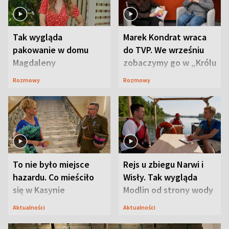
Tak wygląda
Marek Kondrat wraca
pakowanie w domu
do TVP. We wrześniu
Magdaleny
zobaczymy go w „Królu
Waligórskiej-Lisieckiej.
Maciusiu I”
Rozmowy
Rozmowy
Mąż nie odpuszcza
To nie było miejsce
Rejs u zbiegu Narwi i
hazardu. Co mieściło
Wisły. Tak wygląda
się w Kasynie
Modlin od strony wody
Oficerskim?
Aktualności
Aktualności