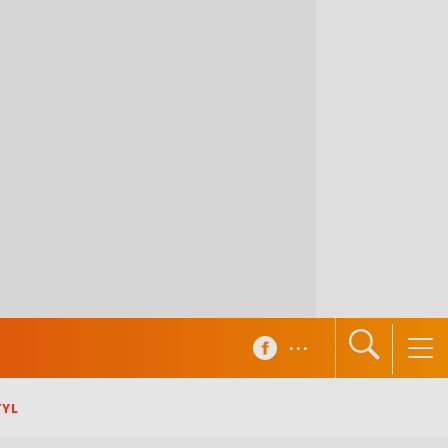
...
TYL