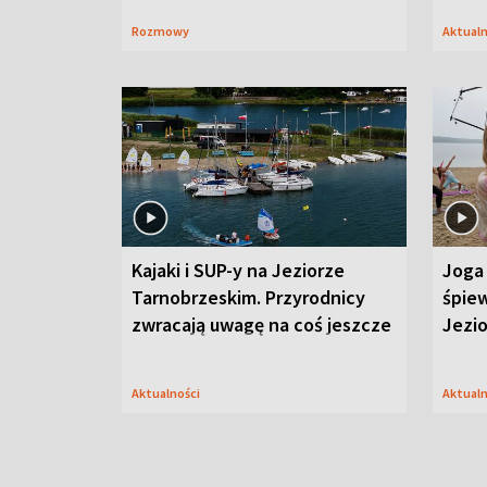
Rozmowy
Aktual
Kajaki i SUP-y na Jeziorze
Joga 
Tarnobrzeskim. Przyrodnicy
śpiew
zwracają uwagę na coś jeszcze
Jezi
Aktualności
Aktual