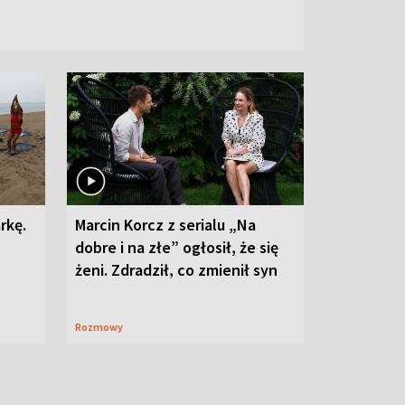
rkę.
Marcin Korcz z serialu „Na
dobre i na złe” ogłosił, że się
żeni. Zdradził, co zmienił syn
Rozmowy