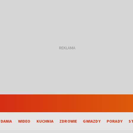
DANIA
WIDEO
KUCHNIA
ZDROWIE
GWIAZDY
PORADY
S