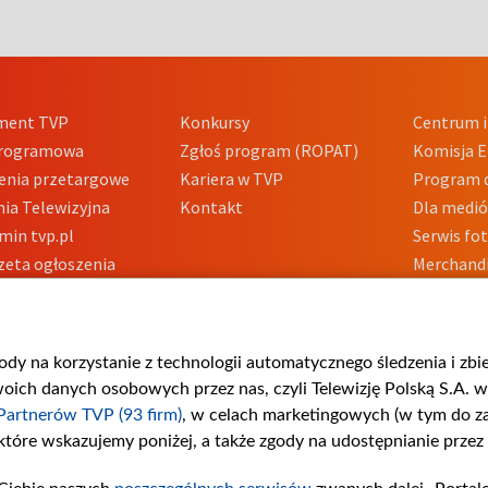
ment TVP
Konkursy
Centrum i
Programowa
Zgłoś program (ROPAT)
Komisja E
enia przetargowe
Kariera w TVP
Program d
ia Telewizyjna
Kontakt
Dla medi
min tvp.pl
Serwis fo
zeta ogłoszenia
Merchandi
acje o nadawcy
Polityka 
Polityka 
nadużycio
gody na korzystanie z technologii automatycznego śledzenia i zb
ch danych osobowych przez nas, czyli Telewizję Polską S.A. w 
Partnerów TVP (93 firm)
, w celach marketingowych (w tym do 
 które wskazujemy poniżej, a także zgody na udostępnianie przez