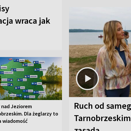
isy
cja wraca jak
Ruch od sameg
r nad Jeziorem
brzeskim. Dla żeglarzy to
Tarnobrzeskim,
a wiadomość
zasada