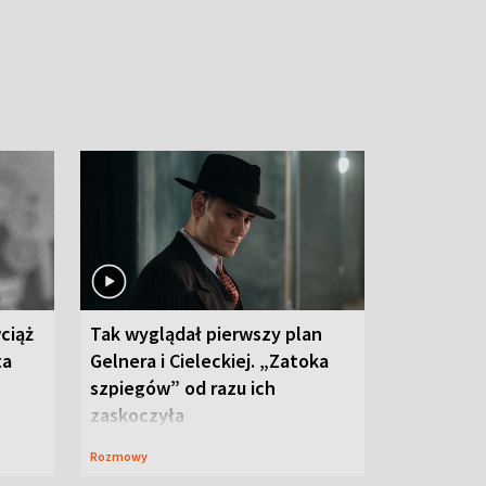
ciąż
Tak wyglądał pierwszy plan
ta
Gelnera i Cieleckiej. „Zatoka
szpiegów” od razu ich
zaskoczyła
Rozmowy