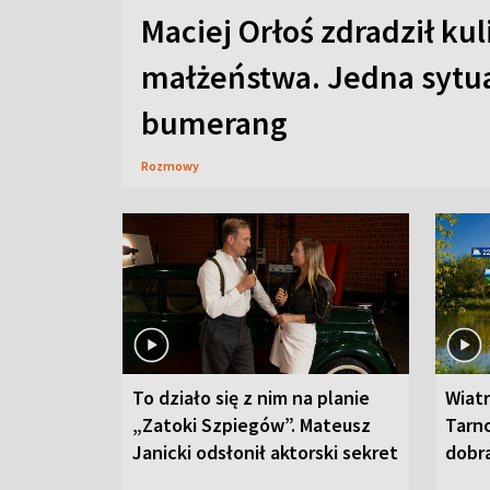
Maciej Orłoś zdradził kul
małżeństwa. Jedna sytua
bumerang
Rozmowy
To działo się z nim na planie
Wiat
„Zatoki Szpiegów”. Mateusz
Tarno
Janicki odsłonił aktorski sekret
dobr