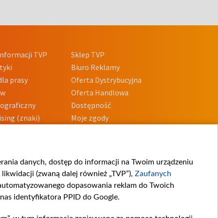
nformacji TVP
Sklep TVP
tyki
Biuro Reklamy
la prasy
Oferta Dystrybucyjna
ów
Oferta Handlowa
tograficzny
Dostępność
sing (znaki)
Moje zgody
Prywatności
Procedura zgłoszeń
wewnętrznych
przeciwdziałania
m i korupcji
ierania danych, dostęp do informacji na Twoim urządzeniu
likwidacji (zwaną dalej również „TVP”),
Zaufanych
zautomatyzowanego dopasowania reklam do Twoich
 nas identyfikatora PPID do Google.