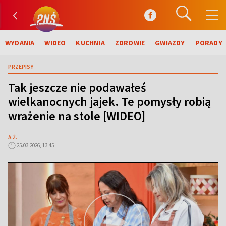
WYDANIA
WIDEO
KUCHNIA
ZDROWIE
GWIAZDY
PORADY
PRZEPISY
Tak jeszcze nie podawałeś
wielkanocnych jajek. Te pomysły robią
wrażenie na stole [WIDEO]
A.Ż.
25.03.2026, 13:45