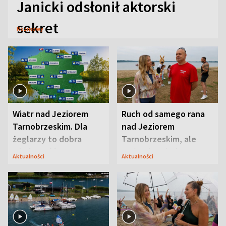
Janicki odsłonił aktorski
sekret
Rozmowy
Wiatr nad Jeziorem
Ruch od samego rana
Tarnobrzeskim. Dla
nad Jeziorem
żeglarzy to dobra
Tarnobrzeskim, ale
wiadomość
ważna jest jedna
Aktualności
Aktualności
zasada