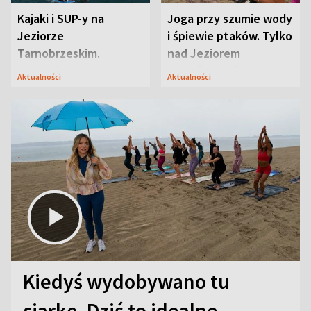
Kajaki i SUP-y na
Joga przy szumie wody
Jeziorze
i śpiewie ptaków. Tylko
Tarnobrzeskim.
nad Jeziorem
Przyrodnicy zwracają
Tarnobrzeskim
Aktualności
Aktualności
uwagę na coś jeszcze
Kiedyś wydobywano tu
siarkę. Dziś to idealne