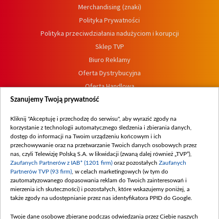
Merchandising (znaki)
Polityka Prywatności
Polityka przeciwdziałania nadużyciom i korupcji
Sklep TVP
Biuro Reklamy
Oferta Dystrybucyjna
Oferta Handlowa
Dostępność
Szanujemy Twoją prywatność
Moje zgody
Kliknij "Akceptuję i przechodzę do serwisu", aby wyrazić zgody na
Procedura zgłoszeń wewnętrznych
korzystanie z technologii automatycznego śledzenia i zbierania danych,
dostęp do informacji na Twoim urządzeniu końcowym i ich
przechowywanie oraz na przetwarzanie Twoich danych osobowych przez
nas, czyli Telewizję Polską S.A. w likwidacji (zwaną dalej również „TVP”),
Zaufanych Partnerów z IAB* (1201 firm)
oraz pozostałych
Zaufanych
Partnerów TVP (93 firm)
, w celach marketingowych (w tym do
zautomatyzowanego dopasowania reklam do Twoich zainteresowań i
mierzenia ich skuteczności) i pozostałych, które wskazujemy poniżej, a
także zgody na udostępnianie przez nas identyfikatora PPID do Google.
Twoje dane osobowe zbierane podczas odwiedzania przez Ciebie naszych