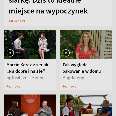
miejsce na wypoczynek
Aktualności
Marcin Korcz z serialu
Tak wygląda
„Na dobre i na złe”
pakowanie w domu
ogłosił, że się żeni.
Magdaleny
Zdradził, co zmienił
Waligórskiej-Lisieckiej.
Rozmowy
Rozmowy
syn
Mąż nie odpuszcza