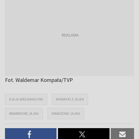
Fot. Waldemar Kompała/TVP
#JAJA WIELKANOCNE
#KWIATKI Z JAJEK
#BARWIONE JAJKA
#SMAŻONE JAJKA