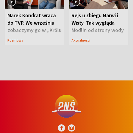
Marek Kondrat wraca
Rejs u zbiegu Narwi i
do TVP. We wrześniu
Wisły. Tak wygląda
zobaczymy go w „Królu
Modlin od strony wody
Maciusiu I”
Rozmowy
Aktualności