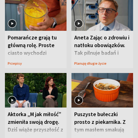
Pomarańcze grają tu
Aneta Zając o zdrowiu i
główną rolę. Proste
natłoku obowiązków.
ciasto wychodzi
Tak pilnuje badań i
wyjątkowo wilgotne
wizyt
Przepisy
Planuję długie życie
Aktorka „M jak miłość”
Puszyste bułeczki
zmieniła swoją drogę.
prosto z piekarnika. Z
Dziś wiąże przyszłość z
tym masłem smakują
neurobiologią
jeszcze lepiej