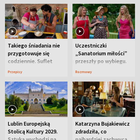
Takiego śniadania nie
Uczestniczki
przygotowuje się
„Sanatorium miłości”
codziennie. Suflet
przeszły po wybiegu.
serowy zachwyca
Te stylizacje
Przepisy
Rozmowy
smakiem
przyciągały wzrok
Lublin Europejską
Katarzyna Bujakiewicz
Stolicą Kultury 2029.
zdradziła, co
Sztuka wychodzi na
najbardziej zachwyca