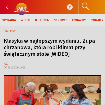
WYDANIA
WIDEO
KUCHNIA
ZDROWIE
GWIAZDY
PORADY
PRZEPISY
Klasyka w najlepszym wydaniu. Zupa
chrzanowa, która robi klimat przy
świątecznym stole [WIDEO]
A.Ż.
25.03.2026, 13:27