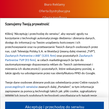
Biuro Reklamy
Oferta Dystrybucyjna
Oferta Handlowa
Dostępność
Szanujemy Twoją prywatność
Moje zgody
Kliknij "Akceptuję i przechodzę do serwisu", aby wyrazić zgody na
Procedura zgłoszeń wewnętrznych
korzystanie z technologii automatycznego śledzenia i zbierania danych,
dostęp do informacji na Twoim urządzeniu końcowym i ich
przechowywanie oraz na przetwarzanie Twoich danych osobowych przez
nas, czyli Telewizję Polską S.A. w likwidacji (zwaną dalej również „TVP”),
Zaufanych Partnerów z IAB* (1201 firm)
oraz pozostałych
Zaufanych
Partnerów TVP (93 firm)
, w celach marketingowych (w tym do
zautomatyzowanego dopasowania reklam do Twoich zainteresowań i
mierzenia ich skuteczności) i pozostałych, które wskazujemy poniżej, a
także zgody na udostępnianie przez nas identyfikatora PPID do Google.
Twoje dane osobowe zbierane podczas odwiedzania przez Ciebie naszych
poszczególnych serwisów
zwanych dalej „Portalem”, w tym informacje
zapisywane za pomocą technologii takich jak: pliki cookie, sygnalizatory
WWW lub innych podobnych technologii umożliwiających świadczenie
dopasowanych i bezpiecznych usług, personalizację treści oraz reklam,
udostępnianie funkcji mediów społecznościowych oraz analizowanie ruchu
Akceptuję i przechodzę do serwisu
w Internecie.