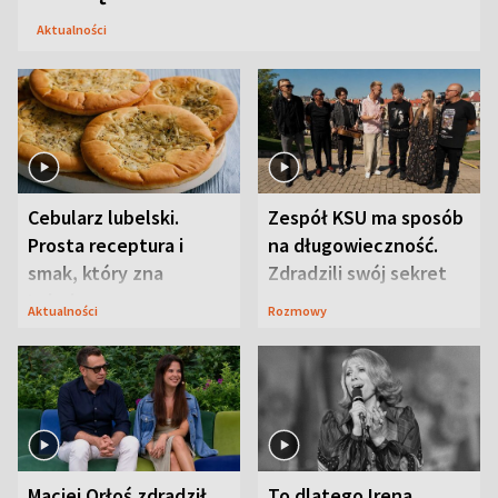
Aktualności
Cebularz lubelski.
Zespół KSU ma sposób
Prosta receptura i
na długowieczność.
smak, który zna
Zdradzili swój sekret
Lubelszczyzna
Aktualności
Rozmowy
Maciej Orłoś zdradził
To dlatego Irena