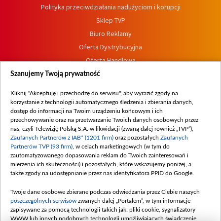
Polityka przeciwdziałania nadużyciom i korupcji
Sklep TVP
Biuro Reklamy
Oferta Dystrybucyjna
Oferta Handlowa
Dostępność
Szanujemy Twoją prywatność
Moje zgody
Kliknij "Akceptuję i przechodzę do serwisu", aby wyrazić zgody na
Procedura zgłoszeń wewnętrznych
korzystanie z technologii automatycznego śledzenia i zbierania danych,
dostęp do informacji na Twoim urządzeniu końcowym i ich
przechowywanie oraz na przetwarzanie Twoich danych osobowych przez
nas, czyli Telewizję Polską S.A. w likwidacji (zwaną dalej również „TVP”),
Zaufanych Partnerów z IAB* (1201 firm)
oraz pozostałych
Zaufanych
Partnerów TVP (93 firm)
, w celach marketingowych (w tym do
zautomatyzowanego dopasowania reklam do Twoich zainteresowań i
mierzenia ich skuteczności) i pozostałych, które wskazujemy poniżej, a
także zgody na udostępnianie przez nas identyfikatora PPID do Google.
Twoje dane osobowe zbierane podczas odwiedzania przez Ciebie naszych
poszczególnych serwisów
zwanych dalej „Portalem”, w tym informacje
zapisywane za pomocą technologii takich jak: pliki cookie, sygnalizatory
WWW lub innych podobnych technologii umożliwiających świadczenie