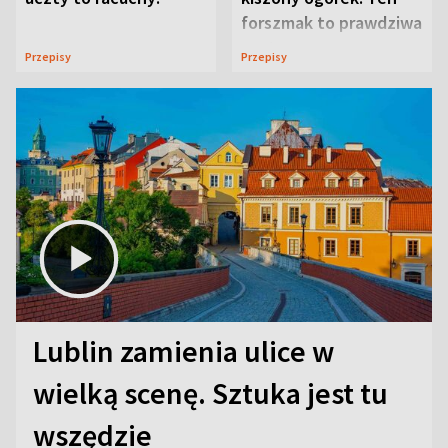
forszmak to prawdziwa
uczta
Przepisy
Przepisy
Lublin zamienia ulice w
wielką scenę. Sztuka jest tu
wszędzie