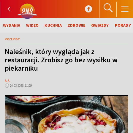
WYDANIA
WIDEO
KUCHNIA
ZDROWIE
GWIAZDY
PORADY
PRZEPISY
Naleśnik, który wygląda jak z
restauracji. Zrobisz go bez wysiłku w
piekarniku
A.Ż.
24.03.2026, 11:29