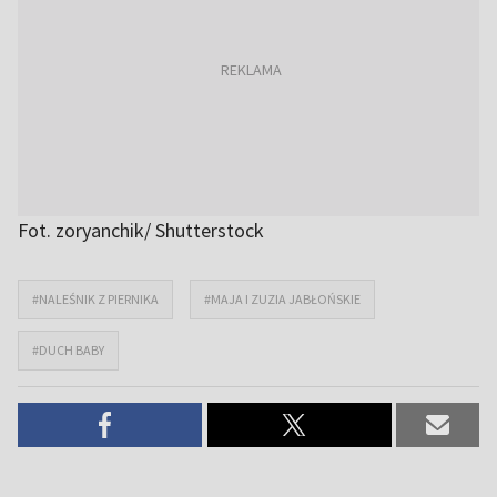
Fot. zoryanchik/ Shutterstock
#NALEŚNIK Z PIERNIKA
#MAJA I ZUZIA JABŁOŃSKIE
#DUCH BABY