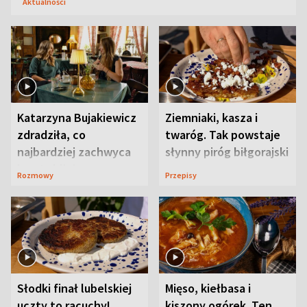
Aktualności
Katarzyna Bujakiewicz
Ziemniaki, kasza i
zdradziła, co
twaróg. Tak powstaje
najbardziej zachwyca
słynny piróg biłgorajski
ją w Lublinie
Rozmowy
Przepisy
Słodki finał lubelskiej
Mięso, kiełbasa i
uczty to racuchy!
kiszony ogórek. Ten