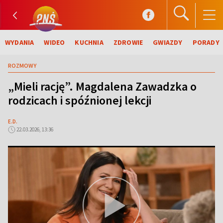
WYDANIA
WIDEO
KUCHNIA
ZDROWIE
GWIAZDY
PORADY
ROZMOWY
„Mieli rację”. Magdalena Zawadzka o
rodzicach i spóźnionej lekcji
E.D.
22.03.2026, 13:36