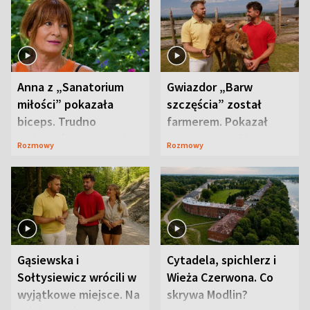
Anna z „Sanatorium
Gwiazdor „Barw
miłości” pokazała
szczęścia” został
biceps. Trudno
farmerem. Pokazał
uwierzyć, co przeszła
swoje niezwykłe
Rozmowy
Rozmowy
wcześniej
ranczo
Gąsiewska i
Cytadela, spichlerz i
Sołtysiewicz wrócili w
Wieża Czerwona. Co
wyjątkowe miejsce. Na
skrywa Modlin?