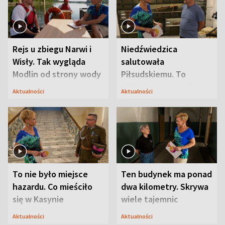
Rejs u zbiegu Narwi i
Niedźwiedzica
Wisły. Tak wygląda
salutowała
Modlin od strony wody
Piłsudskiemu. To
niejedyna tajemnica
Aktualności
Aktualności
Modlina
To nie było miejsce
Ten budynek ma ponad
hazardu. Co mieściło
dwa kilometry. Skrywa
się w Kasynie
wiele tajemnic
Oficerskim?
Aktualności
Aktualności