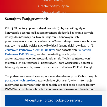
Oferta Dystrybucyjna
Oferta Handlowa
Dostępność
Szanujemy Twoją prywatność
Moje zgody
Kliknij "Akceptuję i przechodzę do serwisu", aby wyrazić zgody na
Procedura zgłoszeń wewnętrznych
korzystanie z technologii automatycznego śledzenia i zbierania danych,
dostęp do informacji na Twoim urządzeniu końcowym i ich
przechowywanie oraz na przetwarzanie Twoich danych osobowych przez
nas, czyli Telewizję Polską S.A. w likwidacji (zwaną dalej również „TVP”),
Zaufanych Partnerów z IAB* (1201 firm)
oraz pozostałych
Zaufanych
Partnerów TVP (93 firm)
, w celach marketingowych (w tym do
zautomatyzowanego dopasowania reklam do Twoich zainteresowań i
mierzenia ich skuteczności) i pozostałych, które wskazujemy poniżej, a
także zgody na udostępnianie przez nas identyfikatora PPID do Google.
Twoje dane osobowe zbierane podczas odwiedzania przez Ciebie naszych
poszczególnych serwisów
zwanych dalej „Portalem”, w tym informacje
zapisywane za pomocą technologii takich jak: pliki cookie, sygnalizatory
WWW lub innych podobnych technologii umożliwiających świadczenie
dopasowanych i bezpiecznych usług, personalizację treści oraz reklam,
udostępnianie funkcji mediów społecznościowych oraz analizowanie ruchu
Akceptuję i przechodzę do serwisu
w Internecie.