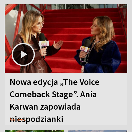
Nowa edycja „The Voice
Comeback Stage”. Ania
Karwan zapowiada
niespodzianki
Rozmowy