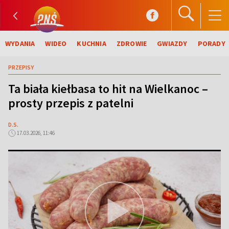
WYDANIA
WIDEO
KUCHNIA
ZDROWIE
GWIAZDY
PORADY
PRZEPISY
Ta biała kiełbasa to hit na Wielkanoc –
prosty przepis z patelni
D.S.
17.03.2026, 11:46