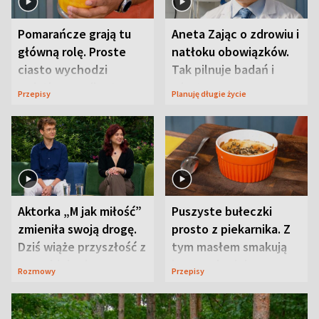
Pomarańcze grają tu
Aneta Zając o zdrowiu i
główną rolę. Proste
natłoku obowiązków.
ciasto wychodzi
Tak pilnuje badań i
wyjątkowo wilgotne
wizyt
Przepisy
Planuję długie życie
Aktorka „M jak miłość”
Puszyste bułeczki
zmieniła swoją drogę.
prosto z piekarnika. Z
Dziś wiąże przyszłość z
tym masłem smakują
neurobiologią
jeszcze lepiej
Rozmowy
Przepisy