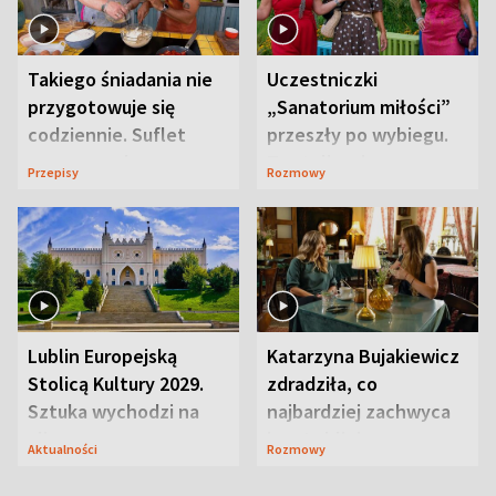
Takiego śniadania nie
Uczestniczki
przygotowuje się
„Sanatorium miłości”
codziennie. Suflet
przeszły po wybiegu.
serowy zachwyca
Te stylizacje
Przepisy
Rozmowy
smakiem
przyciągały wzrok
Lublin Europejską
Katarzyna Bujakiewicz
Stolicą Kultury 2029.
zdradziła, co
Sztuka wychodzi na
najbardziej zachwyca
ulice
ją w Lublinie
Aktualności
Rozmowy