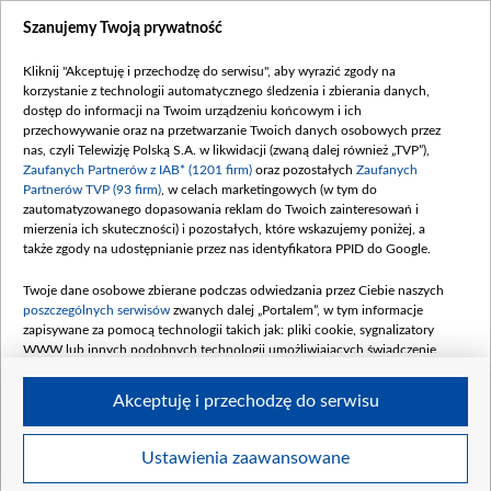
Dostępność
Szanujemy Twoją prywatność
Moje zgody
Kliknij "Akceptuję i przechodzę do serwisu", aby wyrazić zgody na
Procedura zgłoszeń wewnętrznych
korzystanie z technologii automatycznego śledzenia i zbierania danych,
dostęp do informacji na Twoim urządzeniu końcowym i ich
przechowywanie oraz na przetwarzanie Twoich danych osobowych przez
nas, czyli Telewizję Polską S.A. w likwidacji (zwaną dalej również „TVP”),
Zaufanych Partnerów z IAB* (1201 firm)
oraz pozostałych
Zaufanych
Partnerów TVP (93 firm)
, w celach marketingowych (w tym do
zautomatyzowanego dopasowania reklam do Twoich zainteresowań i
mierzenia ich skuteczności) i pozostałych, które wskazujemy poniżej, a
także zgody na udostępnianie przez nas identyfikatora PPID do Google.
Twoje dane osobowe zbierane podczas odwiedzania przez Ciebie naszych
poszczególnych serwisów
zwanych dalej „Portalem”, w tym informacje
zapisywane za pomocą technologii takich jak: pliki cookie, sygnalizatory
WWW lub innych podobnych technologii umożliwiających świadczenie
dopasowanych i bezpiecznych usług, personalizację treści oraz reklam,
udostępnianie funkcji mediów społecznościowych oraz analizowanie ruchu
Akceptuję i przechodzę do serwisu
w Internecie.
Twoje dane osobowe zbierane podczas odwiedzania przez Ciebie
Ustawienia zaawansowane
poszczególnych serwisów
na Portalu, takie jak adresy IP, identyfikatory
© 2026 Telewizja Polska S. A. w likwidacji
Twoich urządzeń końcowych i identyfikatory plików cookie, informacje o