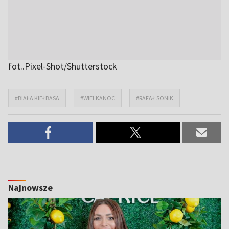
fot..Pixel-Shot/Shutterstock
#BIAŁA KIEŁBASA
#WIELKANOC
#RAFAŁ SONIK
Najnowsze