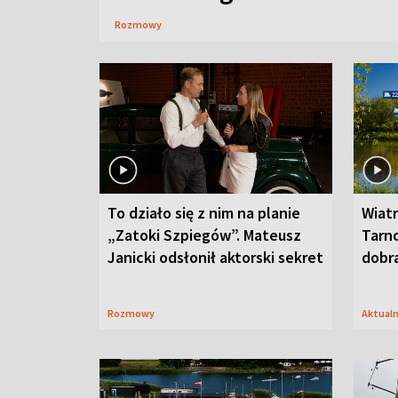
Rozmowy
To działo się z nim na planie
Wiat
„Zatoki Szpiegów”. Mateusz
Tarno
Janicki odsłonił aktorski sekret
dobr
Rozmowy
Aktual