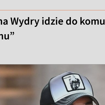
a Wydry idzie do komun
ynu”