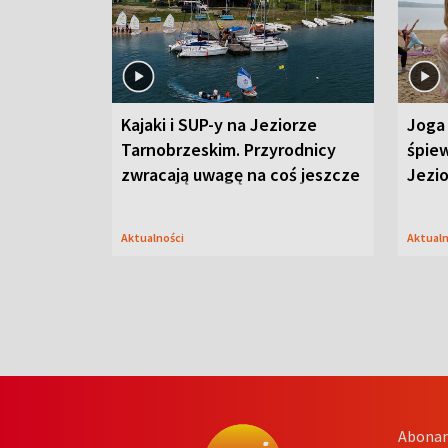
Kajaki i SUP-y na Jeziorze
Joga 
Tarnobrzeskim. Przyrodnicy
śpiew
zwracają uwagę na coś jeszcze
Jezi
Aktualności
Aktual
Abona