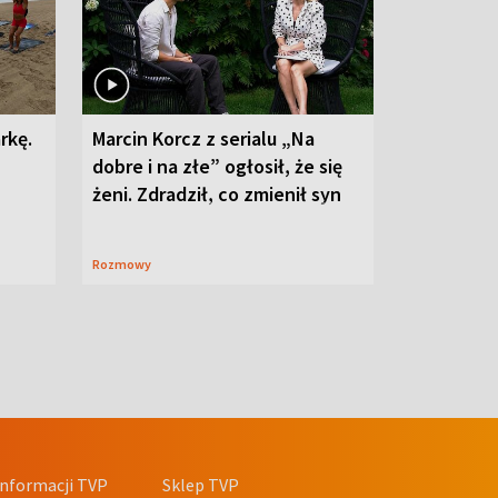
rkę.
Marcin Korcz z serialu „Na
dobre i na złe” ogłosił, że się
żeni. Zdradził, co zmienił syn
Rozmowy
nformacji TVP
Sklep TVP