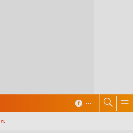
...
TYL