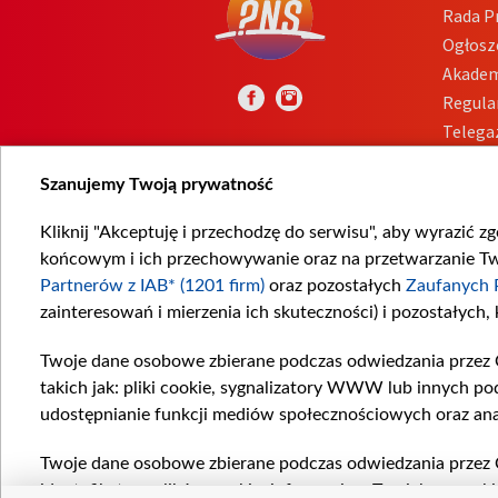
Rada 
Ogłosz
Akadem
Regula
Telega
Inform
Szanujemy Twoją prywatność
Kliknij "Akceptuję i przechodzę do serwisu", aby wyrazić z
końcowym i ich przechowywanie oraz na przetwarzanie Twoi
Partnerów z IAB* (1201 firm)
oraz pozostałych
Zaufanych 
zainteresowań i mierzenia ich skuteczności) i pozostałych,
Twoje dane osobowe zbierane podczas odwiedzania przez 
takich jak: pliki cookie, sygnalizatory WWW lub innych po
udostępnianie funkcji mediów społecznościowych oraz ana
Twoje dane osobowe zbierane podczas odwiedzania przez 
identyfikatory plików cookie, informacje o Twoich wyszuk