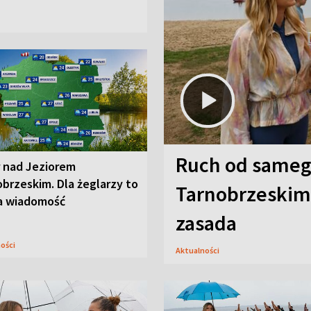
Ruch od sameg
r nad Jeziorem
brzeskim. Dla żeglarzy to
Tarnobrzeskim,
a wiadomość
zasada
ności
Aktualności