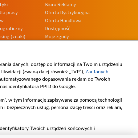
tyki
Biuro Reklamy
la prasy
Oferta Dystrybucyjna
ów
Oferta Handlowa
tograficzny
Dostępność
sing (znaki)
Moje zgody
Prywatności
Procedura zgłoszeń
wewnętrznych
przeciwdziałania
m i korupcji
ierania danych, dostęp do informacji na Twoim urządzeniu
likwidacji (zwaną dalej również „TVP”),
Zaufanych
zautomatyzowanego dopasowania reklam do Twoich
 nas identyfikatora PPID do Google.
em”, w tym informacje zapisywane za pomocą technologii
 bezpiecznych usług, personalizację treści oraz reklam,
, identyfikatory Twoich urządzeń końcowych i
twarzane przez TVP,
Zaufanych Partnerów z IAB
oraz