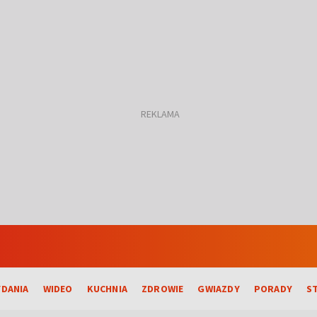
DANIA
WIDEO
KUCHNIA
ZDROWIE
GWIAZDY
PORADY
S