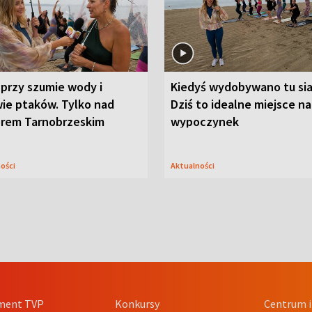
przy szumie wody i
Kiedyś wydobywano tu sia
ie ptaków. Tylko nad
Dziś to idealne miejsce na
orem Tarnobrzeskim
wypoczynek
ności
Aktualności
ment TVP
Konkursy
Centrum i