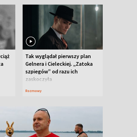
ciąż
Tak wyglądał pierwszy plan
ta
Gelnera i Cieleckiej. „Zatoka
szpiegów” od razu ich
zaskoczyła
Rozmowy