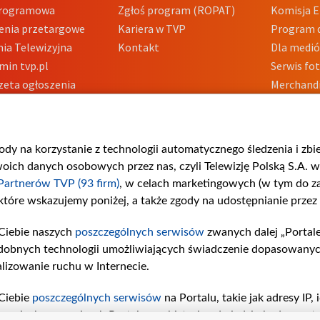
Programowa
Zgłoś program (ROPAT)
Komisja E
enia przetargowe
Kariera w TVP
Program d
ia Telewizyjna
Kontakt
Dla medi
min tvp.pl
Serwis fo
zeta ogłoszenia
Merchandi
acje o nadawcy
Polityka 
Polityka 
nadużycio
gody na korzystanie z technologii automatycznego śledzenia i zb
ch danych osobowych przez nas, czyli Telewizję Polską S.A. w 
Partnerów TVP (93 firm)
, w celach marketingowych (w tym do 
 które wskazujemy poniżej, a także zgody na udostępnianie przez
Ciebie naszych
poszczególnych serwisów
zwanych dalej „Portal
dobnych technologii umożliwiających świadczenie dopasowanych i
lizowanie ruchu w Internecie.
Ciebie
poszczególnych serwisów
na Portalu, takie jak adresy IP
iwaniach w serwisach Portalu czy historia odwiedzin będą prze