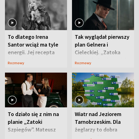
To dlatego Irena
Tak wyglądał pierwszy
Santor wciąż ma tyle
plan Gelnera i
energii. Jej recepta
Cieleckiej. „Zatoka
jest zaskakująco
szpiegów” od razu ich
Rozmowy
Rozmowy
prosta
zaskoczyła
To działo się z nim na
Wiatr nad Jeziorem
planie „Zatoki
Tarnobrzeskim. Dla
Szpiegów”. Mateusz
żeglarzy to dobra
Janicki odsłonił
wiadomość