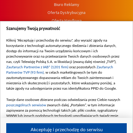
Biuro Reklamy
Oferta Dystrybucyjna
Oferta Handlowa
Dostępność
Szanujemy Twoją prywatność
Moje zgody
Kliknij "Akceptuję i przechodzę do serwisu", aby wyrazić zgody na
Procedura zgłoszeń wewnętrznych
korzystanie z technologii automatycznego śledzenia i zbierania danych,
dostęp do informacji na Twoim urządzeniu końcowym i ich
przechowywanie oraz na przetwarzanie Twoich danych osobowych przez
nas, czyli Telewizję Polską S.A. w likwidacji (zwaną dalej również „TVP”),
Zaufanych Partnerów z IAB* (1201 firm)
oraz pozostałych
Zaufanych
Partnerów TVP (93 firm)
, w celach marketingowych (w tym do
zautomatyzowanego dopasowania reklam do Twoich zainteresowań i
mierzenia ich skuteczności) i pozostałych, które wskazujemy poniżej, a
także zgody na udostępnianie przez nas identyfikatora PPID do Google.
Twoje dane osobowe zbierane podczas odwiedzania przez Ciebie naszych
poszczególnych serwisów
zwanych dalej „Portalem”, w tym informacje
zapisywane za pomocą technologii takich jak: pliki cookie, sygnalizatory
WWW lub innych podobnych technologii umożliwiających świadczenie
dopasowanych i bezpiecznych usług, personalizację treści oraz reklam,
udostępnianie funkcji mediów społecznościowych oraz analizowanie ruchu
Akceptuję i przechodzę do serwisu
w Internecie.