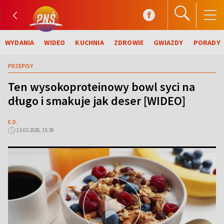
WYDANIA
WIDEO
KUCHNIA
ZDROWIE
GWIAZDY
PORADY
PRZEPISY
Ten wysokoproteinowy bowl syci na
długo i smakuje jak deser [WIDEO]
E.D.
13.03.2026, 15:39