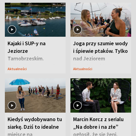
Kajaki i SUP-y na
Joga przy szumie wody
Jeziorze
i śpiewie ptaków. Tylko
Tarnobrzeskim.
nad Jeziorem
Przyrodnicy zwracają
Tarnobrzeskim
Aktualności
Aktualności
uwagę na coś jeszcze
Kiedyś wydobywano tu
Marcin Korcz z serialu
siarkę. Dziś to idealne
„Na dobre i na złe”
miejsce na
ogłosił, że się żeni.