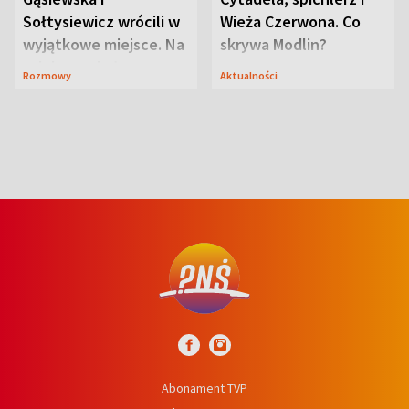
Sołtysiewicz wrócili w
Wieża Czerwona. Co
wyjątkowe miejsce. Na
skrywa Modlin?
szlaku czekał
Rozmowy
Aktualności
niedźwiedź
Abonament TVP