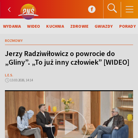
WYDANIA
WIDEO
KUCHNIA
ZDROWIE
GWIAZDY
PORADY
ROZMOWY
Jerzy Radziwiłowicz o powrocie do
„Gliny”. „To już inny człowiek” [WIDEO]
L.E.S.
13.03.2026, 14:14