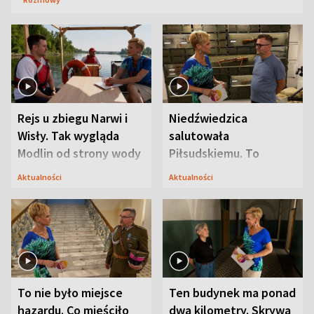
Rejs u zbiegu Narwi i
Niedźwiedzica
Wisły. Tak wygląda
salutowała
Modlin od strony wody
Piłsudskiemu. To
niejedyna tajemnica
Aktualności
Aktualności
Modlina
To nie było miejsce
Ten budynek ma ponad
hazardu. Co mieściło
dwa kilometry. Skrywa