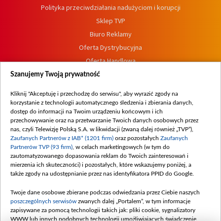
Polityka przeciwdziałania nadużyciom i korupcji
Sklep TVP
Biuro Reklamy
Oferta Dystrybucyjna
Oferta Handlowa
Dostępność
Szanujemy Twoją prywatność
Moje zgody
Kliknij "Akceptuję i przechodzę do serwisu", aby wyrazić zgody na
Procedura zgłoszeń wewnętrznych
korzystanie z technologii automatycznego śledzenia i zbierania danych,
dostęp do informacji na Twoim urządzeniu końcowym i ich
przechowywanie oraz na przetwarzanie Twoich danych osobowych przez
nas, czyli Telewizję Polską S.A. w likwidacji (zwaną dalej również „TVP”),
Zaufanych Partnerów z IAB* (1201 firm)
oraz pozostałych
Zaufanych
Partnerów TVP (93 firm)
, w celach marketingowych (w tym do
zautomatyzowanego dopasowania reklam do Twoich zainteresowań i
mierzenia ich skuteczności) i pozostałych, które wskazujemy poniżej, a
także zgody na udostępnianie przez nas identyfikatora PPID do Google.
Twoje dane osobowe zbierane podczas odwiedzania przez Ciebie naszych
poszczególnych serwisów
zwanych dalej „Portalem”, w tym informacje
zapisywane za pomocą technologii takich jak: pliki cookie, sygnalizatory
WWW lub innych podobnych technologii umożliwiających świadczenie